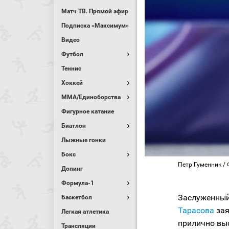
Матч ТВ. Прямой эфир
Подписка «Максимум»
Видео
Футбол
Теннис
Хоккей
MMA/Единоборства
Фигурное катание
Биатлон
Лыжные гонки
Бокс
Петр Гуменник / 
Допинг
Формула-1
Заслуженный
Баскетбол
Тарасова
зая
Легкая атлетика
прилично вы
Трансляции