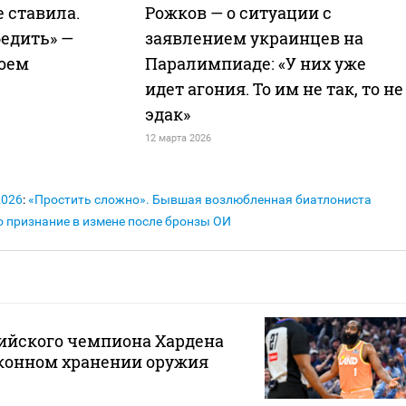
е ставила.
Рожков — о ситуации с
бедить» —
заявлением украинцев на
воем
Паралимпиаде: «У них уже
идет агония. То им не так, то не
эдак»
12 марта 2026
2026
:
«Простить сложно». Бывшая возлюбленная биатлониста
о признание в измене после бронзы ОИ
ийского чемпиона Хардена
аконном хранении оружия