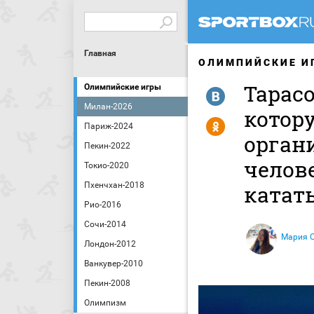
Главная
ОЛИМПИЙСКИЕ И
Тарасо
Олимпийские игры
R
Милан-2026
котор
Y
Париж-2024
орган
Пекин-2022
челов
Токио-2020
Пхенчхан-2018
катат
Рио-2016
Сочи-2014
Мария 
Лондон-2012
Ванкувер-2010
Пекин-2008
Олимпизм