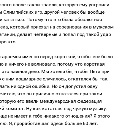
росто после такой травли, которую ему устроили
ы Олимпийских игр, другой человек бы вообще
и кататься. Потому что это была абсолютная
ека, который приехал на соревнования в мужском
тании, делает четверные и попал под такой удар
про что.
тараемся именно перед короткой, чтобы все было
но и ничего не волновало, потому что короткая
это важное дело. Мы хотели бы, чтобы Петя при
о с ним кошмарное случилось, откатался бы так,
лать ни одной ошибки. Но он допустил одну
считаю, что он прилично откатался при такой
 которую его ввели международная федерация
й комитет. Ну как кататься под чужую музыку,
ще не имеет к тебе никакого отношения? Я этого
яю. Я, проработавшая здесь больше 60 лет.