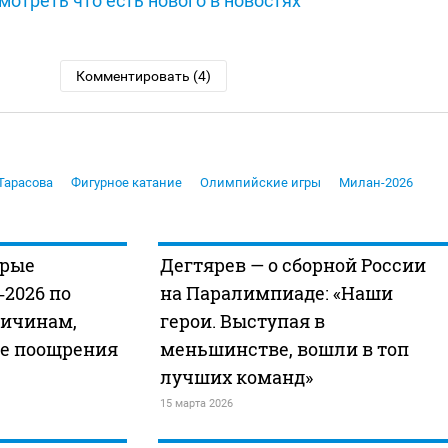
мотреть что есть нового в новостях
Комментировать (4)
Тарасова
Фигурное катание
Олимпийские игры
Милан-2026
орые
Дегтярев — о сборной России
2026 по
на Паралимпиаде: «Наши
ричинам,
герои. Выступая в
е поощрения
меньшинстве, вошли в топ
лучших команд»
15 марта 2026