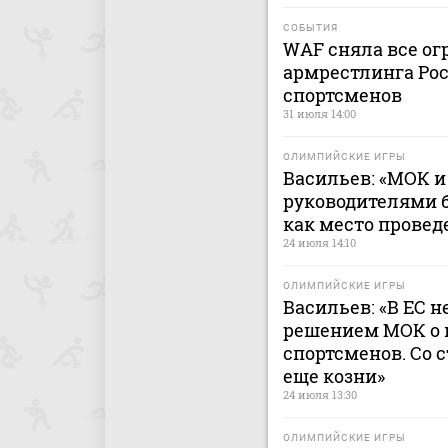
СОБЫТИЯ
WAF сняла все ог
армрестлинга Рос
спортсменов
31 июля 14:00
ОЛИМПИЙСКИЕ ИГРЫ
Васильев: «МОК 
руководителями 
как место провед
24 июля 14:10
ОЛИМПИЙСКИЕ ИГРЫ
Васильев: «В ЕС н
решением МОК о 
спортсменов. Со 
еще козни»
24 июля 13:30
ОЛИМПИЙСКИЕ ИГРЫ