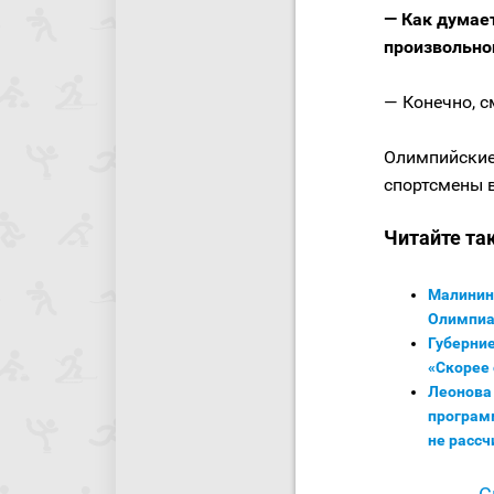
— Как думае
произвольно
— Конечно, с
Олимпийские
спортсмены 
Читайте та
Малинин 
Олимпиад
Губерни
«Скорее 
Леонова 
программ
не расс