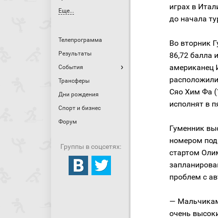
играх в Итал
Еще...
до начала ту
Телепрограмма
Во вторник 
Результаты
86,72 балла 
американец И
События
расположили
Трансферы
Сяо Хим Фа 
Дни рождения
исполнят в п
Спорт и бизнес
Форум
Гуменник вы
номером под 
Группы в соцсетях:
стартом Оли
запланирова
проблем с а
— Мальчикам
очень высок