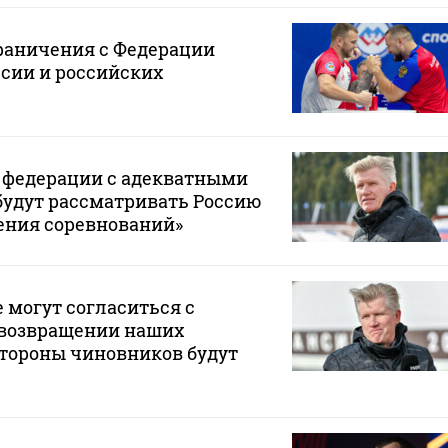
раничения с Федерации
сии и российских
и федерации с адекватными
будут рассматривать Россию
ения соревнований»
е могут согласиться с
возвращении наших
стороны чиновников будут