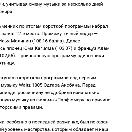
ии, учитывая смену музыки за несколько дней
рнира.
Гуменник по итогам короткой программы набрал
и занял 12‑е место. Промежуточный лидер —
лья Малинин (108,16 балла). Далее
сь японец Юма Кагияма (103,07) и француз Адам
(102,55). Произвольную программу одиночники
ятницу.
ступал с короткой программой под первым
музыку Waltz 1805 Эдгара Акобяна. Перед
мпиады россиянину не одобрили изначально
нную музыку из фильма «Парфюмер» по причине
вторскими правами.
и, особенно в последней разминке, был показан
ий уровень мастерства, которым обладает и наш