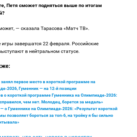
те, Петя сможет подняться выше по итогам
й?
может, — сказала Тарасова «Матч ТВ».
 игры завершатся 22 февраля. Российские
выступают в нейтральном статусе.
кже:
занял первое место в короткой программе на
е‑2026, Гуменник — на 12‑й позиции
ев о короткой программе Гуменника на Олимпиаде‑2026:
справился, чем нет. Молодец, борется за медаль»
— о Гуменнике на Олимпиаде‑2026: «Результат короткой
ы позволяет бороться за топ‑6, на тройку я бы сильно
читывала»