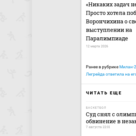
«Никаких задач н
Просто хотела по
Ворончихина о с
выступлении на
Паралимпиаде
12 марта 2026
Ранее в рубрике
Милан-
Легрейда ответила на ег
ЧИТАТЬ ЕЩЕ
БАСКЕТБОЛ
Суд снял с олимп
обвинение в нез
7 августа 22:01