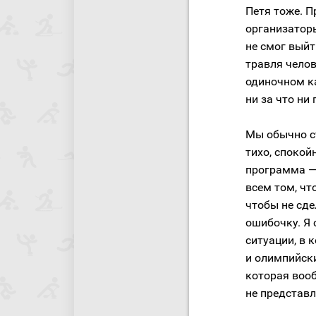
Петя тоже. П
организатор
не смог выйт
травля челов
одиночном ка
ни за что ни 
Мы обычно с
тихо, спокой
программа — 
всем том, чт
чтобы не сде
ошибочку. Я 
ситуации, в
и олимпийски
которая вооб
не представл