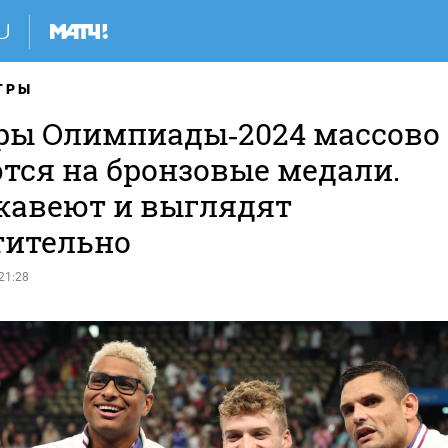
ГРЫ
ры Олимпиады‑2024 массово
тся на бронзовые медали.
жавеют и выглядят
тительно
21:28