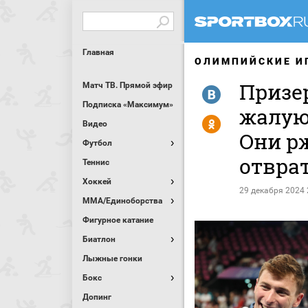
Главная
ОЛИМПИЙСКИЕ И
Призе
Матч ТВ. Прямой эфир
R
Подписка «Максимум»
жалую
Y
Видео
Они р
Футбол
отвра
Теннис
Хоккей
29 декабря 2024 
MMA/Единоборства
Фигурное катание
Биатлон
Лыжные гонки
Бокс
Допинг