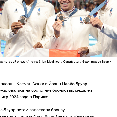
 (второй слева) / Фото: © Ian MacNicol / Contributor / Getty Images Sport /
 пловцы Клеман Секки и Йоанн Ндойе‑Бруар
пожаловались на состояние бронзовых медалей
игр 2024 года в Париже.
е‑Бруар летом завоевали бронзу
анной эстафете 4 по 100 м. Секки опубликовал