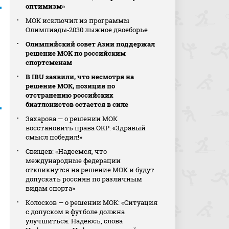
оптимизм»
МОК исключил из программы
Олимпиады‑2030 лыжное двоеборье
Олимпийский совет Азии поддержал
решение МОК по российским
спортсменам
В IBU заявили, что несмотря на
решение МОК, позиция по
отстранению российских
биатлонистов остается в силе
Захарова — о решении МОК
восстановить права ОКР: «Здравый
смысл победил!»
Свищев: «Надеемся, что
международные федерации
откликнутся на решение МОК и будут
допускать россиян по различным
видам спорта»
Колосков — о решении МОК: «Ситуация
с допуском в футболе должна
улучшиться. Надеюсь, слова