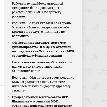
Рабочая группа Международной
федерации бенди рассмотрит
рекомендации МОК по допуску
россиян
Роднина — о критике МОК со стороны
Эстонии: «Если эстонцы сами о себе
кричать не будут, о них никто не
вспомнит»
«Не Эстонии диктовать, кому что
финансировать». В МИД РФ ответили
на предложение Эстонии лишить МОК
европейского финансирования
Песков назвал решение МОК важным
шагом на пути восстановления
отношений с ОКР
Беспутин: «Мы приветствуем решение
МОК. Отрадно, что политические
интересы уступили дорогу здравому
смыслу»
Председатель высшего совета ФГР
Шишкарев — о решении МОК:
«Отличная новость, которая внушает