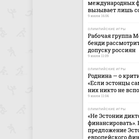
международных ф
вызывает лишь с
9 июля 16:06
ОЛИМПИЙСКИЕ ИГРЫ
Рабочая группа 
бенди рассмотри
допуску россиян
9 июля 11:09
ОЛИМПИЙСКИЕ ИГРЫ
Роднина — о крит
«Если эстонцы сам
них никто не всп
9 июля 11:04
ОЛИМПИЙСКИЕ ИГРЫ
«Не Эстонии дикт
финансировать». 
предложение Эст
европейского фи