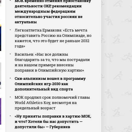
МОК временно отменил приостановку
деятельности ОКР, рекомендации
международным федерациям
относительно участия россиян не
актуальны
Легкоатлетка Ермакова: «Есть мечта
представить Россию на Олимпиаде, но
кажется, что это будет не раньше 2032
года»
Васильев: «Нас все должны
благодарить за то, что мы пострадали
и на нашем примере внесены
поправки в Олимпийскую хартию»
Ски‑альпинизм вошел в программу
Олимпийских игр‑2030 как
дополнительный вид спорта
МОК продлил срок полномочий главы
World Athletics Коу, несмотря на
предельный возраст
«Ну приняты поправки в хартию МОК,
и что? Хотели бы нас допустить —
допустили бы» — Губерниев