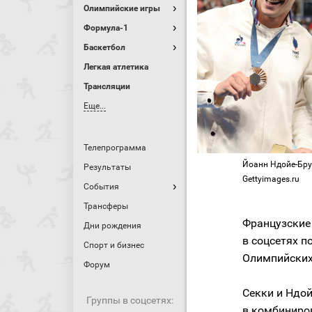
Олимпийские игры
Формула-1
Баскетбол
Легкая атлетика
Трансляции
Еще...
Телепрограмма
Йоанн Ндойе-Бруар
Результаты
Gettyimages.ru
События
Трансферы
Французские
Дни рождения
в соцсетях 
Спорт и бизнес
Олимпийских 
Форум
Секки и Ндой
Группы в соцсетях:
в комбиниров