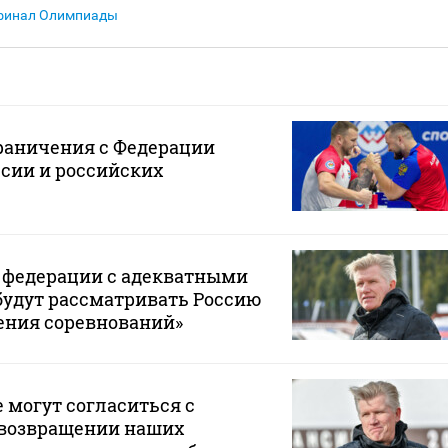
 финал Олимпиады
раничения с Федерации
сии и российских
и федерации с адекватными
будут рассматривать Россию
ения соревнований»
е могут согласиться с
возвращении наших