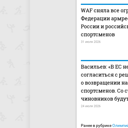
WAF сняла все ог
Федерации армре
России и российс
спортсменов
31 июля 2026
Васильев: «В ЕС н
согласиться с р
о возвращении н
спортсменов. Со 
чиновников будут
24 июля 2026
Ранее в рубрике
Олимпи