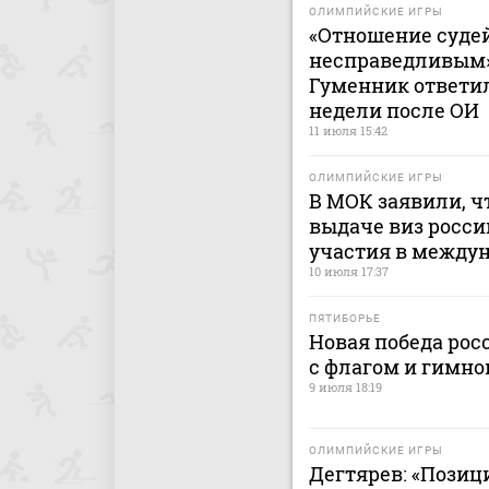
ОЛИМПИЙСКИЕ ИГРЫ
«Отношение судей
несправедливым».
Гуменник ответил
недели после ОИ
11 июля 15:42
ОЛИМПИЙСКИЕ ИГРЫ
В МОК заявили, ч
выдаче виз росс
участия в между
10 июля 17:37
ПЯТИБОРЬЕ
Новая победа рос
с флагом и гимно
9 июля 18:19
ОЛИМПИЙСКИЕ ИГРЫ
Дегтярев: «Позиц