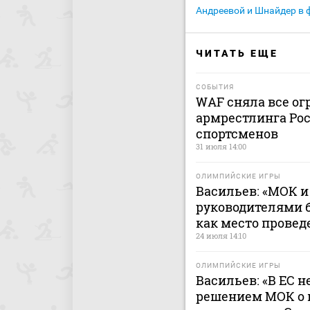
Андреевой и Шнайдер в
ЧИТАТЬ ЕЩЕ
СОБЫТИЯ
WAF сняла все ог
армрестлинга Рос
спортсменов
31 июля 14:00
ОЛИМПИЙСКИЕ ИГРЫ
Васильев: «МОК 
руководителями 
как место провед
24 июля 14:10
ОЛИМПИЙСКИЕ ИГРЫ
Васильев: «В ЕС н
решением МОК о 