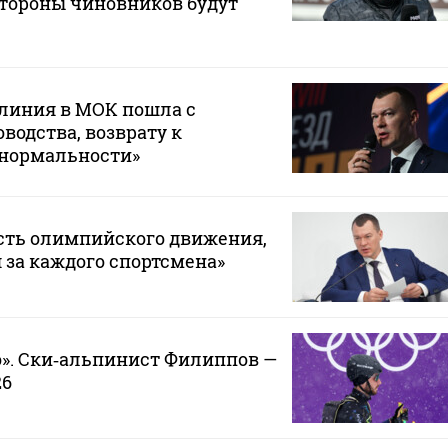
стороны чиновников будут
 линия в МОК пошла с
водства, возврату к
 нормальности»
сть олимпийского движения,
 за каждого спортсмена»
». Ски‑альпинист Филиппов —
26