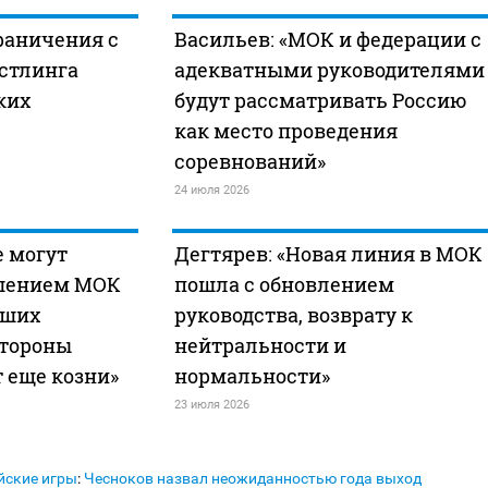
раничения с
Васильев: «МОК и федерации с
стлинга
адекватными руководителями
ких
будут рассматривать Россию
как место проведения
соревнований»
24 июля 2026
е могут
Дегтярев: «Новая линия в МОК
ешением МОК
пошла с обновлением
аших
руководства, возврату к
стороны
нейтральности и
 еще козни»
нормальности»
23 июля 2026
йские игры
:
Чесноков назвал неожиданностью года выход