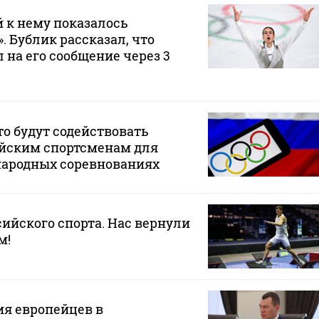
 к нему показалось
 Бублик рассказал, что
 на его сообщение через 3
то будут содействовать
ийским спортсменам для
народных соревнованиях
сийского спорта. Нас вернули
м!
ия европейцев в