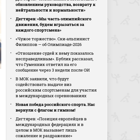
обновлением руководства, возврату к
нейтральности и нормальности»
Дегтярев: «Мы часть олимпийского
движения, будем вгрызаться за
каждого спортсмена»
«Чужое торжество». Ски‑альпинист
Филиппов — об Олимпиаде‑2026
«Отношение судей к нему показалось
несправедливым». Бублик рассказал,
что Гуменник ответил на его
сообщение через 3 недели после ОИ
В МОК заявили, что будут
содействовать выдаче виз
российским спортсменам для участия
в международных соревнованиях
Новая победа российского спорта. Нас
вернули с флагом и гимном!
Дегтярев: «Позиция европейцев в
международных федерациях и в
целом в МОК вызывает лишь
сожаление и раздражение»