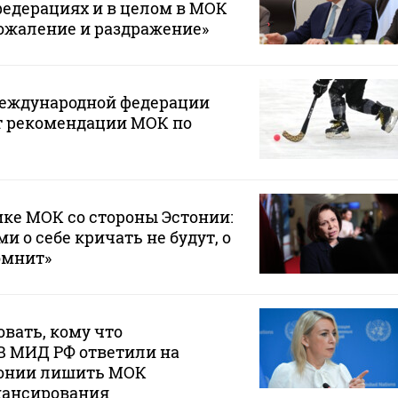
едерациях и в целом в МОК
ожаление и раздражение»
Международной федерации
т рекомендации МОК по
ике МОК со стороны Эстонии:
и о себе кричать не будут, о
омнит»
овать, кому что
В МИД РФ ответили на
онии лишить МОК
нансирования