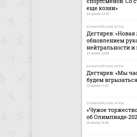
спортсменов. Со 
еще козни»
24 июля 13:30
ОЛИМПИЙСКИЕ ИГРЫ
Дегтярев: «Новая
обновлением руко
нейтральности и
23 июля 12:06
ОЛИМПИЙСКИЕ ИГРЫ
Дегтярев: «Мы ча
будем вгрызаться
23 июля 11:31
ОЛИМПИЙСКИЕ ИГРЫ
«Чужое торжество
об Олимпиаде‑20
18 июля 16:42