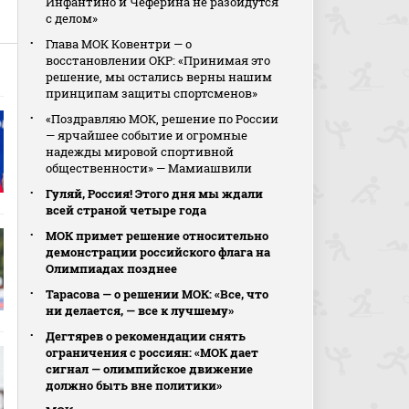
Инфантино и Чеферина не разойдутся
с делом»
Глава МОК Ковентри — о
восстановлении ОКР: «Принимая это
решение, мы остались верны нашим
принципам защиты спортсменов»
«Поздравляю МОК, решение по России
— ярчайшее событие и огромные
надежды мировой спортивной
общественности» — Мамиашвили
Гуляй, Россия! Этого дня мы ждали
всей страной четыре года
МОК примет решение относительно
демонстрации российского флага на
Олимпиадах позднее
Тарасова — о решении МОК: «Все, что
ни делается, — все к лучшему»
Дегтярев о рекомендации снять
ограничения с россиян: «МОК дает
сигнал — олимпийское движение
должно быть вне политики»