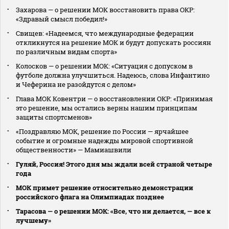
Захарова — о решении МОК восстановить права ОКР:
«Здравый смысл победил!»
Свищев: «Надеемся, что международные федерации
откликнутся на решение МОК и будут допускать россиян
по различным видам спорта»
Колосков — о решении МОК: «Ситуация с допуском в
футболе должна улучшиться. Надеюсь, слова Инфантино
и Чеферина не разойдутся с делом»
Глава МОК Ковентри — о восстановлении ОКР: «Принимая
это решение, мы остались верны нашим принципам
защиты спортсменов»
«Поздравляю МОК, решение по России — ярчайшее
событие и огромные надежды мировой спортивной
общественности» — Мамиашвили
Гуляй, Россия! Этого дня мы ждали всей страной четыре
года
МОК примет решение относительно демонстрации
российского флага на Олимпиадах позднее
Тарасова — о решении МОК: «Все, что ни делается, — все к
лучшему»