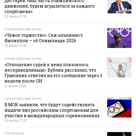
Дегтярев: «Мы часть олимпийского
движения, будем вгрызаться за каждого
спортсмена»
23 июля 11:31
ОЛИМПИЙСКИЕ ИГРЫ
«Чужое торжество». Ски‑альпинист
Филиппов — об Олимпиаде‑2026
18 июля 16:42
ОЛИМПИЙСКИЕ ИГРЫ
«Отношение судей к нему показалось
несправедливым». Бублик рассказал, что
Гуменник ответил на его сообщение через 3
недели после ОИ
11 июля 15:42
ОЛИМПИЙСКИЕ ИГРЫ
В МОК заявили, что будут содействовать
выдаче виз российским спортсменам для
участия в международных соревнованиях
10 июля 17:37
ПЯТИБОРЬЕ