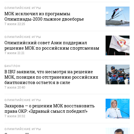
ОЛИМПИЙСКИЕ ИГРЫ
МОК исключил из программы
Олимпиады‑2030 лыжное двоеборье
7 июля 22:25
ОЛИМПИЙСКИЕ ИГРЫ
Олимпийский совет Азии поддержал
решение МОК по российским спортсменам
7 июля 21:21
БИАТЛОН
В IBU заявили, что несмотря на решение
МОК, позиция по отстранению российских
биатлонистов остается в силе
7 июля 20:40
ОЛИМПИЙСКИЕ ИГРЫ
Захарова — о решении МОК восстановить
права ОКР: «Здравый смысл победил!»
7 июля 20:32
ОЛИМПИЙСКИЕ ИГРЫ