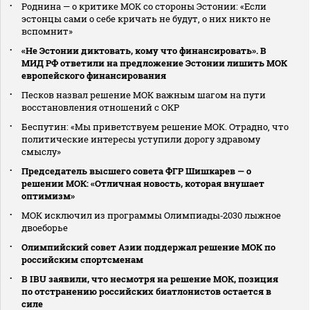
Роднина — о критике МОК со стороны Эстонии: «Если
эстонцы сами о себе кричать не будут, о них никто не
вспомнит»
«Не Эстонии диктовать, кому что финансировать». В
МИД РФ ответили на предложение Эстонии лишить МОК
европейского финансирования
Песков назвал решение МОК важным шагом на пути
восстановления отношений с ОКР
Беспутин: «Мы приветствуем решение МОК. Отрадно, что
политические интересы уступили дорогу здравому
смыслу»
Председатель высшего совета ФГР Шишкарев — о
решении МОК: «Отличная новость, которая внушает
оптимизм»
МОК исключил из программы Олимпиады‑2030 лыжное
двоеборье
Олимпийский совет Азии поддержал решение МОК по
российским спортсменам
В IBU заявили, что несмотря на решение МОК, позиция
по отстранению российских биатлонистов остается в
силе