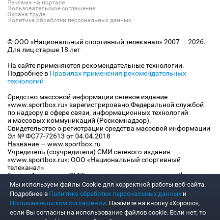
Реклама на портале
Пользовательское соглашение
Охрана труда
Политика обработки персональных данных
© ООО «Национальный спортивный телеканал» 2007 — 2026.
Для лиц старше 18 лет
На сайте применяются рекомендательные технологии.
Подробнее в
Правилах применения рекомендательных
технологий
Средство массовой информации сетевое издание
«www.sportbox.ru» зарегистрировано Федеральной службой
по надзору в сфере связи, информационных технологий
и массовых коммуникаций (Роскомнадзор).
Свидетельство о регистрации средства массовой информации
Эл № ФС77-72613 от 04.04.2018
Название — www.sportbox.ru
Учредитель (соучредители) СМИ сетевого издания
«www.sportbox.ru»: ООО «Национальный спортивный
телеканал»
Главный редактор СМИ сетевого издания «www.sportbox.ru»:
Конов В.А.
Мы используем файлы Сookie для корректной работы веб-сайта.
Номер телефона редакции СМИ сетевого издания
Подробнее в
Политике обработки персональных данных
и
«www.sportbox.ru»: +7 (495) 653 8419
Пользовательском соглашении
. Нажмите на кнопку «Хорошо»,
Адрес электронной почты редакции СМИ сетевого издания
если Вы согласны на использование файлов cookie. Если нет, то
«www.sportbox.ru»: editor@sportbox.ru