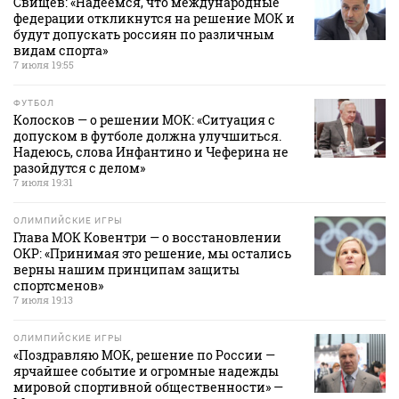
Свищев: «Надеемся, что международные
федерации откликнутся на решение МОК и
будут допускать россиян по различным
видам спорта»
7 июля 19:55
ФУТБОЛ
Колосков — о решении МОК: «Ситуация с
допуском в футболе должна улучшиться.
Надеюсь, слова Инфантино и Чеферина не
разойдутся с делом»
7 июля 19:31
ОЛИМПИЙСКИЕ ИГРЫ
Глава МОК Ковентри — о восстановлении
ОКР: «Принимая это решение, мы остались
верны нашим принципам защиты
спортсменов»
7 июля 19:13
ОЛИМПИЙСКИЕ ИГРЫ
«Поздравляю МОК, решение по России —
ярчайшее событие и огромные надежды
мировой спортивной общественности» —