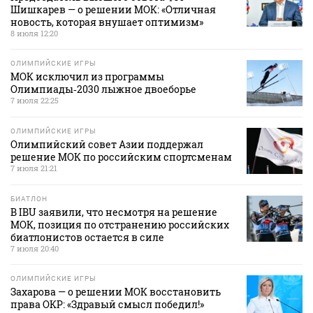
Шишкарев — о решении МОК: «Отличная
новость, которая внушает оптимизм»
8 июля 12:20
ОЛИМПИЙСКИЕ ИГРЫ
МОК исключил из программы
Олимпиады‑2030 лыжное двоеборье
7 июля 22:25
ОЛИМПИЙСКИЕ ИГРЫ
Олимпийский совет Азии поддержал
решение МОК по российским спортсменам
7 июля 21:21
БИАТЛОН
В IBU заявили, что несмотря на решение
МОК, позиция по отстранению российских
биатлонистов остается в силе
7 июля 20:40
ОЛИМПИЙСКИЕ ИГРЫ
Захарова — о решении МОК восстановить
права ОКР: «Здравый смысл победил!»