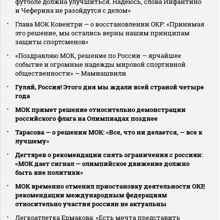
футболе должна улучшиться. Надеюсь, слова Инфантино
и Чеферина не разойдутся с делом»
Глава МОК Ковентри — о восстановлении ОКР: «Принимая
это решение, мы остались верны нашим принципам
защиты спортсменов»
«Поздравляю МОК, решение по России — ярчайшее
событие и огромные надежды мировой спортивной
общественности» — Мамиашвили
Гуляй, Россия! Этого дня мы ждали всей страной четыре
года
МОК примет решение относительно демонстрации
российского флага на Олимпиадах позднее
Тарасова — о решении МОК: «Все, что ни делается, — все к
лучшему»
Дегтярев о рекомендации снять ограничения с россиян:
«МОК дает сигнал — олимпийское движение должно
быть вне политики»
МОК временно отменил приостановку деятельности ОКР,
рекомендации международным федерациям
относительно участия россиян не актуальны
Легкоатлетка Ермакова: «Есть мечта представить