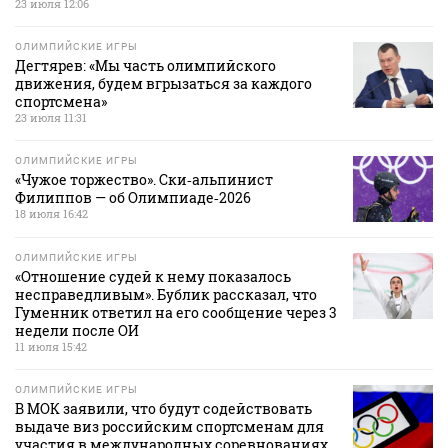
23 июля 12:06
ОЛИМПИЙСКИЕ ИГРЫ
Дегтярев: «Мы часть олимпийского
движения, будем вгрызаться за каждого
спортсмена»
23 июля 11:31
ОЛИМПИЙСКИЕ ИГРЫ
«Чужое торжество». Ски‑альпинист
Филиппов — об Олимпиаде‑2026
18 июля 16:42
ОЛИМПИЙСКИЕ ИГРЫ
«Отношение судей к нему показалось
несправедливым». Бублик рассказал, что
Гуменник ответил на его сообщение через 3
недели после ОИ
11 июля 15:42
ОЛИМПИЙСКИЕ ИГРЫ
В МОК заявили, что будут содействовать
выдаче виз российским спортсменам для
участия в международных соревнованиях