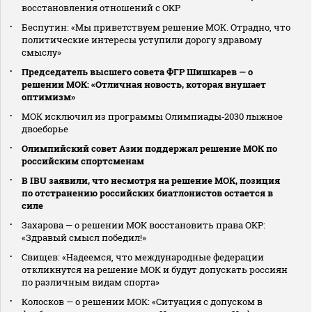
восстановления отношений с ОКР
Беспутин: «Мы приветствуем решение МОК. Отрадно, что
политические интересы уступили дорогу здравому
смыслу»
Председатель высшего совета ФГР Шишкарев — о
решении МОК: «Отличная новость, которая внушает
оптимизм»
МОК исключил из программы Олимпиады‑2030 лыжное
двоеборье
Олимпийский совет Азии поддержал решение МОК по
российским спортсменам
В IBU заявили, что несмотря на решение МОК, позиция
по отстранению российских биатлонистов остается в
силе
Захарова — о решении МОК восстановить права ОКР:
«Здравый смысл победил!»
Свищев: «Надеемся, что международные федерации
откликнутся на решение МОК и будут допускать россиян
по различным видам спорта»
Колосков — о решении МОК: «Ситуация с допуском в