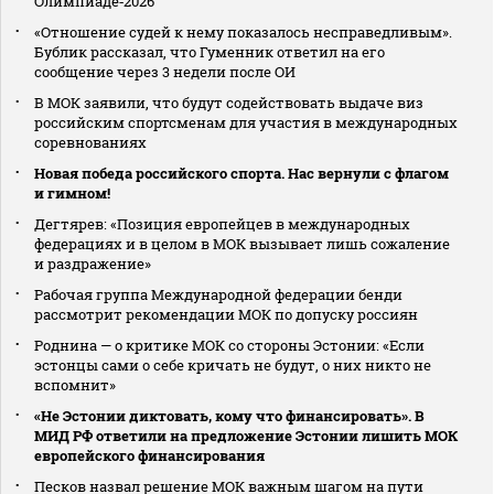
Олимпиаде‑2026
«Отношение судей к нему показалось несправедливым».
Бублик рассказал, что Гуменник ответил на его
сообщение через 3 недели после ОИ
В МОК заявили, что будут содействовать выдаче виз
российским спортсменам для участия в международных
соревнованиях
Новая победа российского спорта. Нас вернули с флагом
и гимном!
Дегтярев: «Позиция европейцев в международных
федерациях и в целом в МОК вызывает лишь сожаление
и раздражение»
Рабочая группа Международной федерации бенди
рассмотрит рекомендации МОК по допуску россиян
Роднина — о критике МОК со стороны Эстонии: «Если
эстонцы сами о себе кричать не будут, о них никто не
вспомнит»
«Не Эстонии диктовать, кому что финансировать». В
МИД РФ ответили на предложение Эстонии лишить МОК
европейского финансирования
Песков назвал решение МОК важным шагом на пути