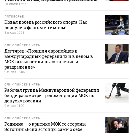
10 июля 17:37
ПЯТИБОРЬЕ
Новая победа российского спорта. Нас
вернули с флагом и гимном!
9 июля 18:19
ОЛИМПИЙСКИЕ ИГРЫ
Дегтярев: «Позиция европейцев в
международных федерациях и в целом в
МОК вызывает лишь сожаление и
раздражение»
9 июля 16:06
ОЛИМПИЙСКИЕ ИГРЫ
Рабочая группа Международной федерации
бенди рассмотрит рекомендации МОК по
допуску россиян
9 июля 11:09
ОЛИМПИЙСКИЕ ИГРЫ
Роднина — о критике МОК со стороны
Эстонии: «Если эстонцы сами о себе