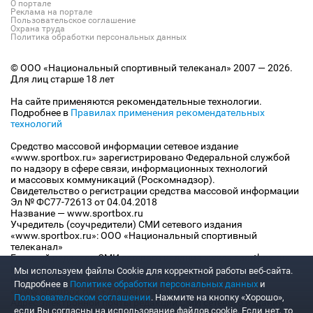
О портале
Реклама на портале
Пользовательское соглашение
Охрана труда
Политика обработки персональных данных
© ООО «Национальный спортивный телеканал» 2007 — 2026.
Для лиц старше 18 лет
На сайте применяются рекомендательные технологии.
Подробнее в
Правилах применения рекомендательных
технологий
Средство массовой информации сетевое издание
«www.sportbox.ru» зарегистрировано Федеральной службой
по надзору в сфере связи, информационных технологий
и массовых коммуникаций (Роскомнадзор).
Свидетельство о регистрации средства массовой информации
Эл № ФС77-72613 от 04.04.2018
Название — www.sportbox.ru
Учредитель (соучредители) СМИ сетевого издания
«www.sportbox.ru»: ООО «Национальный спортивный
телеканал»
Главный редактор СМИ сетевого издания «www.sportbox.ru»:
Конов В.А.
Мы используем файлы Сookie для корректной работы веб-сайта.
Номер телефона редакции СМИ сетевого издания
Подробнее в
Политике обработки персональных данных
и
«www.sportbox.ru»: +7 (495) 653 8419
Пользовательском соглашении
. Нажмите на кнопку «Хорошо»,
Адрес электронной почты редакции СМИ сетевого издания
если Вы согласны на использование файлов cookie. Если нет, то