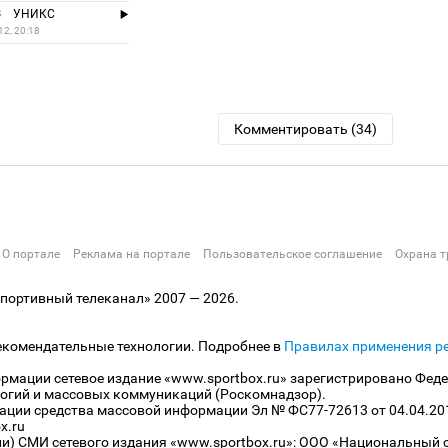
3
УНИКС
12, 20:18
Комментировать (34)
О портале
Реклама на портале
Пользовательское соглашение
Охрана т
ортивный телеканал» 2007 — 2026.
екомендательные технологии. Подробнее в
Правилах применения р
рмации сетевое издание «www.sportbox.ru» зарегистрировано Феде
огий и массовых коммуникаций (Роскомнадзор).
рации средства массовой информации Эл № ФС77-72613 от 04.04.20
x.ru
ли) СМИ сетевого издания «www.sportbox.ru»: ООО «Национальный 