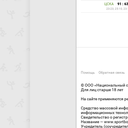
ЦСКА
91 : 6
23:23, 25:10, 23:
Помощь
Обратная связь
© ООО «Национальный сп
Для лиц старше 18 лет
На сайте применяются р
Средство массовой инфо
информационных технол
Свидетельство о регист
Название — www.sportbo
Учредитель (соучредите