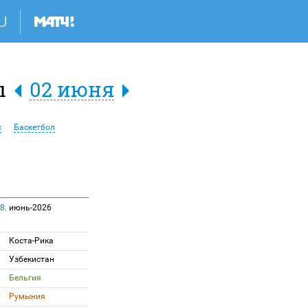
ы
02 июня
с
Баскетбол
8.
июнь-2026
Коста-Рика
Узбекистан
Бельгия
Румыния