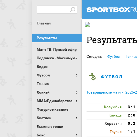
Главная
Результат
Результаты
Матч ТВ. Прямой эфир
Сегодня:
Футбол
Тенни
Подписка «Максимум»
Видео
Футбол
ФУТБОЛ
Теннис
Хоккей
Товарищеские матчи. 2026-2
MMA/Единоборства
Колумбия
3 : 1
Фигурное катание
Канада
2 : 0
Биатлон
Хорватия
0 : 2
Лыжные гонки
Грузия
1 : 1
Бокс