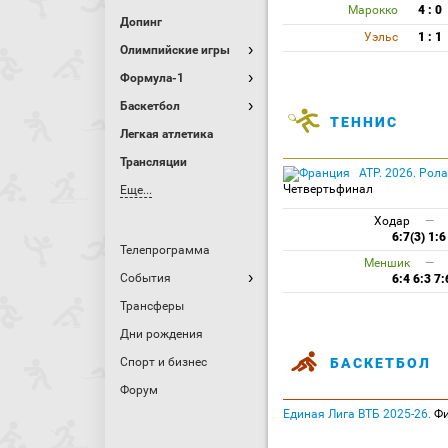
Марокко
4 : 0
Допинг
Уэльс
1 : 1
Олимпийские игры
Формула-1
Баскетбол
ТЕННИС
Легкая атлетика
Трансляции
ATP. 2026. Рола
Четвертьфинал
Еще...
Ходар
—
6:7(3) 1:6
Телепрограмма
Меншик
—
События
6:4 6:3 7:
Трансферы
Дни рождения
Спорт и бизнес
БАСКЕТБОЛ
Форум
Единая Лига ВТБ 2025-26.
Фи