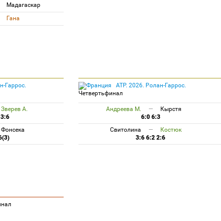
Мадагаскар
Гана
н-Гаррос.
ATP. 2026. Ролан-Гаррос.
Четвертьфинал
Зверев А.
Андреева М.
—
Кырстя
 3:6
6:0 6:3
Фонсека
Свитолина
—
Костюк
6(3)
3:6 6:2 2:6
нал