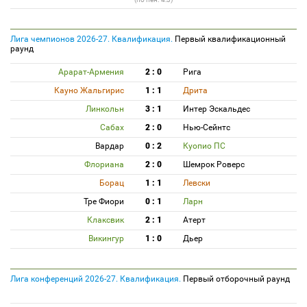
Лига чемпионов 2026-27. Квалификация.
Первый квалификационный
раунд
Арарат-Армения
2 : 0
Рига
Кауно Жальгирис
1 : 1
Дрита
Линкольн
3 : 1
Интер Эскальдес
Сабах
2 : 0
Нью-Сейнтс
Вардар
0 : 2
Куопио ПС
Флориана
2 : 0
Шемрок Роверс
Борац
1 : 1
Левски
Тре Фиори
0 : 1
Ларн
Клаксвик
2 : 1
Атерт
Викингур
1 : 0
Дьер
Лига конференций 2026-27. Квалификация.
Первый отборочный раунд