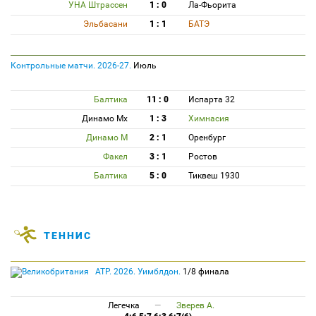
УНА Штрассен
1 : 0
Ла-Фьорита
Эльбасани
1 : 1
БАТЭ
Контрольные матчи. 2026-27.
Июль
Балтика
11 : 0
Испарта 32
Динамо Мх
1 : 3
Химнасия
Динамо М
2 : 1
Оренбург
Факел
3 : 1
Ростов
Балтика
5 : 0
Тиквеш 1930
ТЕННИС
ATP. 2026. Уимблдон.
1/8 финала
Легечка
—
Зверев А.