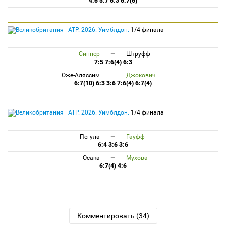
4:6 5:7 6:3 6:7(6)
ATP. 2026. Уимблдон.
1/4 финала
Синнер
—
Штруфф
7:5 7:6(4) 6:3
Оже-Аляссим
—
Джокович
6:7(10) 6:3 3:6 7:6(4) 6:7(4)
ATP. 2026. Уимблдон.
1/4 финала
Пегула
—
Гауфф
6:4 3:6 3:6
Осака
—
Мухова
6:7(4) 4:6
Комментировать (34)