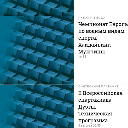
ПРЫЖКИ В ВОДУ
Чемпионат Европ
по водным видам
спорта.
Хайдайвинг.
Мужчины
16:55
СИНХРОННОЕ ПЛАВАНИЕ
II Всероссийская
спартакиада.
Дуэты.
Техническая
программа
8 августа 06:55