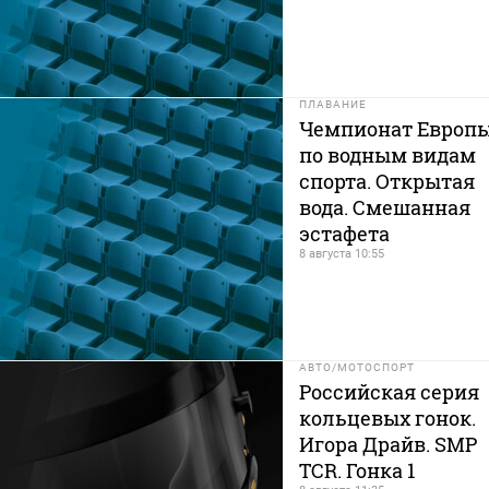
ПЛАВАНИЕ
Чемпионат Европ
по водным видам
спорта. Открытая
вода. Смешанная
эстафета
8 августа 10:55
АВТО/МОТОСПОРТ
Российская серия
кольцевых гонок.
Игора Драйв. SMP
TCR. Гонка 1