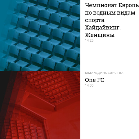
Чемпионат Европ
по водным видам
спорта.
Хайдайвинг.
Женщины
14:25
MMA/ЕДИНОБОРСТВА
One FC
14:30