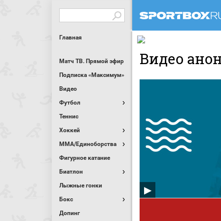
Главная
Видео ано
Матч ТВ. Прямой эфир
Подписка «Максимум»
Видео
Футбол
Теннис
Хоккей
MMA/Единоборства
Фигурное катание
Биатлон
Лыжные гонки
Бокс
Допинг