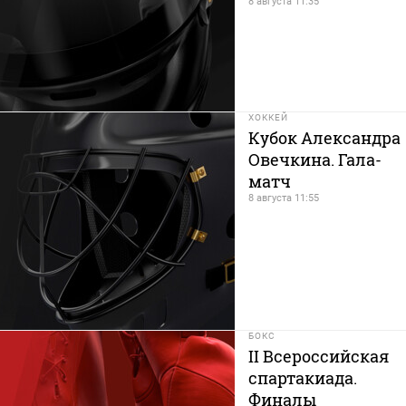
8 августа 11:35
ХОККЕЙ
Кубок Александра
Овечкина. Гала-
матч
8 августа 11:55
БОКС
II Всероссийская
спартакиада.
Финалы