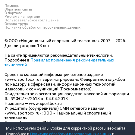
Помощь
Обратная связь
О портале
Реклама на портале
Пользовательское соглашение
Охрана труда
Политика обработки персональных данных
© ООО «Национальный спортивный телеканал» 2007 — 2026.
Для лиц старше 18 лет
На сайте применяются рекомендательные технологии.
Подробнее в
Правилах применения рекомендательных
технологий
Средство массовой информации сетевое издание
«www.sportbox.ru» зарегистрировано Федеральной службой
по надзору в сфере связи, информационных технологий
и массовых коммуникаций (Роскомнадзор).
Свидетельство о регистрации средства массовой информации
Эл № ФС77-72613 от 04.04.2018
Название — www.sportbox.ru
Учредитель (соучредители) СМИ сетевого издания
«www.sportbox.ru»: ООО «Национальный спортивный
телеканал»
Главный редактор СМИ сетевого издания «www.sportbox.ru»:
Конов В.А.
Мы используем файлы Сookie для корректной работы веб-сайта.
Номер телефона редакции СМИ сетевого издания
Подробнее в
Политике обработки персональных данных
и