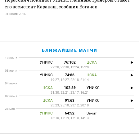
его ассистент Каракаш, сообщил Богачев
01 июля 2026
БЛИЖАЙШИЕ МАТЧИ
10 июня
УНИКС
76:102
ЦСКА
27:20, 22:30, 12:24, 15:28
08 июня
УНИКС
74:86
ЦСКА
19:27, 12:27, 22:18, 21:14
04 июня
ЦСКА
102:89
УНИКС
31:30, 32:21, 23:17, 16:21
02 июня
ЦСКА
91:63
УНИКС
23:23, 25:10, 23:12, 20:18
28 мая
УНИКС
64:52
Зенит
16:10, 17:19, 17:10, 14:13