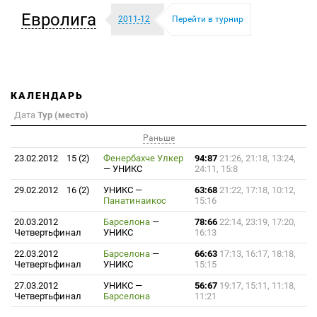
Евролига
2011-12
Перейти в турнир
КАЛЕНДАРЬ
Дата
Тур (место)
Раньше
23.02.2012
15 (2)
Фенербахче Улкер
94:87
21:26, 21:18, 13:24,
—
УНИКС
24:11, 15:8
29.02.2012
16 (2)
УНИКС
—
63:68
21:22, 17:18, 10:12,
Панатинаикос
15:16
20.03.2012
Барселона
—
78:66
22:14, 23:19, 17:20,
Четвертьфинал
УНИКС
16:13
22.03.2012
Барселона
—
66:63
17:13, 16:17, 18:18,
Четвертьфинал
УНИКС
15:15
27.03.2012
УНИКС
—
56:67
19:17, 15:11, 11:18,
Четвертьфинал
Барселона
11:21