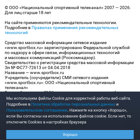
© ООО «Национальный спортивный телеканал» 2007 — 2026.
Для лиц старше 18 лет
На сайте применяются рекомендательные технологии.
Подробнее в
Правилах применения рекомендательных
технологий
Средство массовой информации сетевое издание
«www.sportbox.ru» зарегистрировано Федеральной службой
по надзору в сфере связи, информационных технологий
и массовых коммуникаций (Роскомнадзор).
Свидетельство о регистрации средства массовой информации
Эл № ФС77-72613 от 04.04.2018
Название — www.sportbox.ru
Учредитель (соучредители) СМИ сетевого издания
«www.sportbox.ru»: ООО «Национальный спортивный
телеканал»
Главный редактор СМИ сетевого издания «www.sportbox.ru»:
Конов В.А.
Мы используем файлы Сookie для корректной работы веб-сайта.
Номер телефона редакции СМИ сетевого издания
Подробнее в
Политике обработки персональных данных
и
«www.sportbox.ru»: +7 (495) 653 8419
Пользовательском соглашении
. Нажмите на кнопку «Хорошо»,
Адрес электронной почты редакции СМИ сетевого издания
если Вы согласны на использование файлов cookie. Если нет, то
«www.sportbox.ru»: editor@sportbox.ru
отключите Cookies в настройках браузера
Хорошо