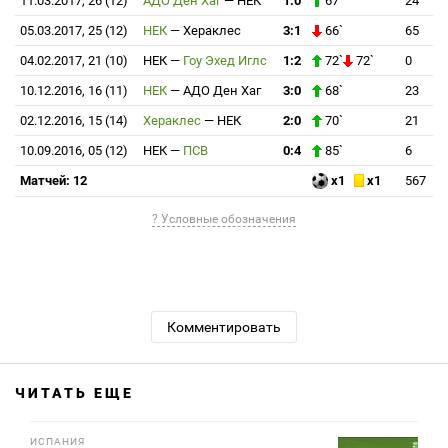
11.03.2017, 26 (12)
АДО Ден Хаг
—
НЕК
1:0
67`
24
05.03.2017, 25 (12)
НЕК
—
Хераклес
3:1
66`
65
04.02.2017, 21 (10)
НЕК
—
Гоу Эхед Иглс
1:2
72`
72`
0
10.12.2016, 16 (11)
НЕК
—
АДО Ден Хаг
3:0
68`
23
02.12.2016, 15 (14)
Хераклес
—
НЕК
2:0
70`
21
10.09.2016, 05 (12)
НЕК
—
ПСВ
0:4
85`
6
Матчей: 12
x1
x1
567
? Условные обозначения
Комментировать
ЧИТАТЬ ЕЩЕ
ИСПАНИЯ