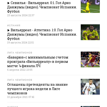
Севилья - Вильярреал. 0:1. Гол Арно
Данжумы (видео). Чемпионат Испании.
Футбол
23 августа 2024 22:37
ИСПАНИЯ
Вильярреал - Атлетико. 1:0. Гол Арно
Данжумы (видео). Чемпионат Испании.
Футбол
19 августа 2024 22:51
ЛИГА ЧЕМПИОНОВ
«Бавария» с минимальным счетом
проиграла «Вильярреалу» в первом
матче ¼ финала ЛЧ
6 апреля 2022 23:55
ЛИГА ЧЕМПИОНОВ
Оглашены претенденты на звание
лучшего игрока недели в Лиге
чемпионов
10 декабря 2021 07:41