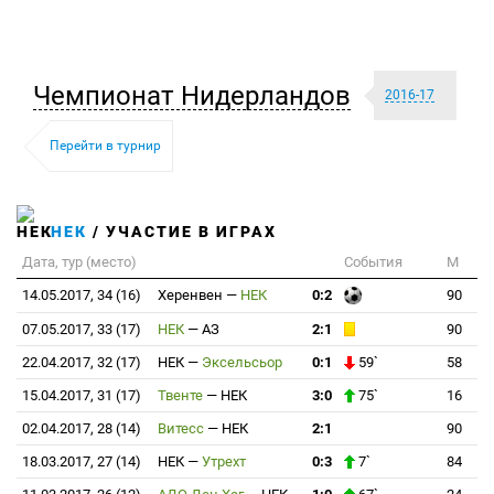
Чемпионат Нидерландов
2016-17
Перейти в турнир
НЕК
/ УЧАСТИЕ В ИГРАХ
Дата, тур (место)
События
М
14.05.2017, 34 (16)
Херенвен
—
НЕК
0:2
90
07.05.2017, 33 (17)
НЕК
—
АЗ
2:1
90
22.04.2017, 32 (17)
НЕК
—
Эксельсьор
0:1
59`
58
15.04.2017, 31 (17)
Твенте
—
НЕК
3:0
75`
16
02.04.2017, 28 (14)
Витесс
—
НЕК
2:1
90
18.03.2017, 27 (14)
НЕК
—
Утрехт
0:3
7`
84