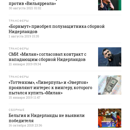
против «Вильярреала»
30 августа 2021 01:02
ТРАНСФЕРЫ
«Борнмут» приобрел полузащитника сборной
Нидерландов
1 августа 2019 15:35
ТРАНСФЕРЫ
СМИ: «Милан» согласовал контракт с
нападающим сборной Нидерландов
21 января 2019 09:34
ТРАНСФЕРЫ
«Тоттенхэм», «Ливерпуль» и «Эвертон»
проявляют интерес к вингеру, которого
пытался купить «Милан»
15 января 2019 11:47
СБОРНЫЕ
Бельгия и Нидерланды не выявили
победителя
16 октября 2018 23:36