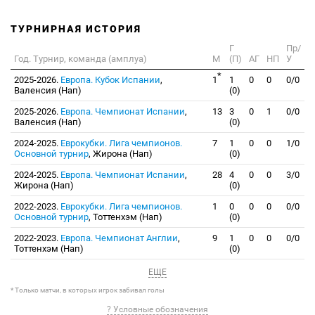
ТУРНИРНАЯ ИСТОРИЯ
Г
Пр/
Год. Турнир, команда (амплуа)
М
(П)
АГ
НП
У
*
2025-2026.
Европа. Кубок Испании
,
1
1
0
0
0/0
Валенсия (Нап)
(0)
2025-2026.
Европа. Чемпионат Испании
,
13
3
0
1
0/0
Валенсия (Нап)
(0)
2024-2025.
Еврокубки. Лига чемпионов.
7
1
0
0
1/0
Основной турнир
, Жирона (Нап)
(0)
2024-2025.
Европа. Чемпионат Испании
,
28
4
0
0
3/0
Жирона (Нап)
(0)
2022-2023.
Еврокубки. Лига чемпионов.
1
0
0
0
0/0
Основной турнир
, Тоттенхэм (Нап)
(0)
2022-2023.
Европа. Чемпионат Англии
,
9
1
0
0
0/0
Тоттенхэм (Нап)
(0)
ЕЩЕ
* Только матчи, в которых игрок забивал голы
? Условные обозначения