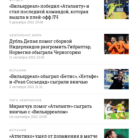
ФУТБОЛ
«Вильярреал» победил «Аталанту» и
стал последней командой, которая
вышла в плей-офф ЛЧ
9 декабря 2021 23:08
ЧЕМПИОНАТ МИРА
Дубль Депая помог сборной
Нидерландов разгромить Гибралтар,
Норвегия обыграла Черногорию
11 октября 2021 23:43
ИСПАНИЯ
«Вильярреал» обыграл «Бетис», «Хетафе»
и «Реал Сосьедад» сыграли вничью
3 октября 2021 21:31
ЛИГА ЧЕМПИОНОВ
Миранчук помог «Аталанте» сыграть
вничью с «Вильярреалом»
14 сентября 2021 23:58
ИСПАНИЯ
«Атлетико» ушел от поражения в матче