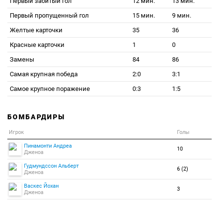
Первый забитый гол
12 мин.
13 мин.
Первый пропущенный гол
15 мин.
9 мин.
Желтые карточки
35
36
Красные карточки
1
0
Замены
84
86
Самая крупная победа
2:0
3:1
Самое крупное поражение
0:3
1:5
БОМБАРДИРЫ
Игрок
Голы
Пинамонти Андреа
10
Дженоа
Гудмундссон Альберт
6 (2)
Дженоа
Васкес Йохан
3
Дженоа