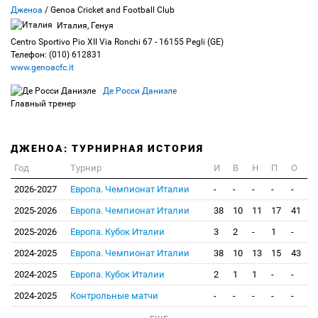
Дженоа
/ Genoa Cricket and Football Club
Италия, Генуя
Centro Sportivo Pio XII Via Ronchi 67 - 16155 Pegli (GE)
Телефон: (010) 612831
www.genoacfc.it
Де Росси Даниэле
Главный тренер
ДЖЕНОА: ТУРНИРНАЯ ИСТОРИЯ
Год
Турнир
И
В
Н
П
О
2026-2027
Европа. Чемпионат Италии
-
-
-
-
-
2025-2026
Европа. Чемпионат Италии
38
10
11
17
41
2025-2026
Европа. Кубок Италии
3
2
-
1
-
2024-2025
Европа. Чемпионат Италии
38
10
13
15
43
2024-2025
Европа. Кубок Италии
2
1
1
-
-
2024-2025
Контрольные матчи
-
-
-
-
-