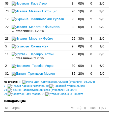
53
Каса Льор
8
0(0)
0
2/0
73
Мазини Патрицио
26
1(0)
0
3/0
17
Малиновский Руслан
9
0(0)
2
2/0
72
Мелегони Филиппо
3
0(0)
1
0/0
↔ отзаявлен 01.2025
23
Миретти Фабио
25
3(0)
3
2/0
5
Онана Жан
9
0(0)
0
1/0
11
Перейро Гастон
2
0(0)
0
0/0
↔ отзаявлен 02.2025
2
Торсбю Мортен
30
0(0)
1
6/0
32
Френдруп Мортен
35
2(0)
0
5/0
Не играли:
11
Гудмундссон Альберт (отзаявлен 08.2024)
,
71
Карбоне Филиппо
,
30
Куэнка Хьюго
,
74
Пападопулос Христос (отзаявлен 08.2024)
,
29
Паяч Марко
,
24
Скальоне Роберто
Нападающие
№
Игрок
M
З(ЗП)
Пас
Пр/У