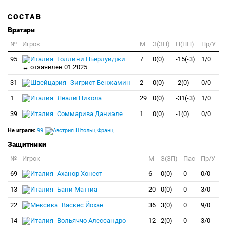
СОСТАВ
Вратари
№
Игрок
M
З(ЗП)
П(ПП)
Пр/У
95
Голлини Пьерлуиджи
7
0(0)
-15(-3)
1/0
↔ отзаявлен 01.2025
31
Зигрист Бенжамин
2
0(0)
-2(0)
0/0
1
Леали Никола
29
0(0)
-31(-3)
1/0
39
Соммарива Даниэле
1
0(0)
-1(0)
0/0
Не играли:
99
Штольц Франц
Защитники
№
Игрок
M
З(ЗП)
Пас
Пр/У
69
Аханор Хонест
6
0(0)
0
0/0
13
Бани Маттиа
20
0(0)
0
3/0
22
Васкес Йохан
36
3(0)
0
9/0
14
Вольяччо Алессандро
12
2(0)
0
3/0