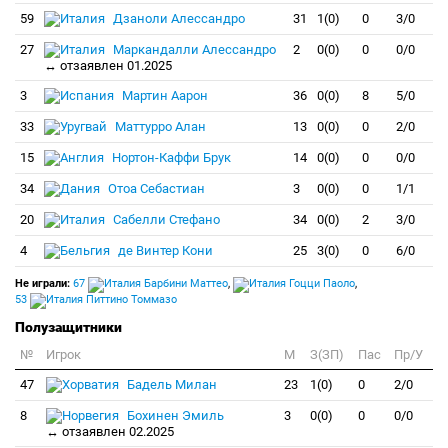
59
Дзаноли Алессандро
31
1(0)
0
3/0
27
Маркандалли Алессандро
2
0(0)
0
0/0
↔ отзаявлен 01.2025
3
Мартин Аарон
36
0(0)
8
5/0
33
Маттурро Алан
13
0(0)
0
2/0
15
Нортон-Каффи Брук
14
0(0)
0
0/0
34
Отоа Себастиан
3
0(0)
0
1/1
20
Сабелли Стефано
34
0(0)
2
3/0
4
де Винтер Кони
25
3(0)
0
6/0
Не играли:
67
Барбини Маттео
,
Гоцци Паоло
,
53
Питтино Томмазо
Полузащитники
№
Игрок
M
З(ЗП)
Пас
Пр/У
47
Бадель Милан
23
1(0)
0
2/0
8
Бохинен Эмиль
3
0(0)
0
0/0
↔ отзаявлен 02.2025