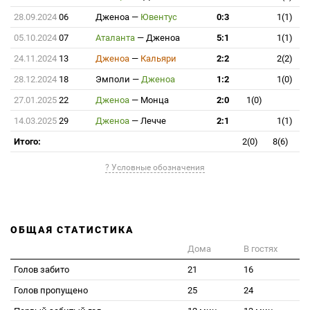
28.09.2024
06
Дженоа
—
Ювентус
0:3
1(1)
05.10.2024
07
Аталанта
—
Дженоа
5:1
1(1)
24.11.2024
13
Дженоа
—
Кальяри
2:2
2(2)
28.12.2024
18
Эмполи
—
Дженоа
1:2
1(0)
27.01.2025
22
Дженоа
—
Монца
2:0
1(0)
14.03.2025
29
Дженоа
—
Лечче
2:1
1(1)
Итого:
2(0)
8(6)
? Условные обозначения
ОБЩАЯ СТАТИСТИКА
Дома
В гостях
Голов забито
21
16
Голов пропущено
25
24