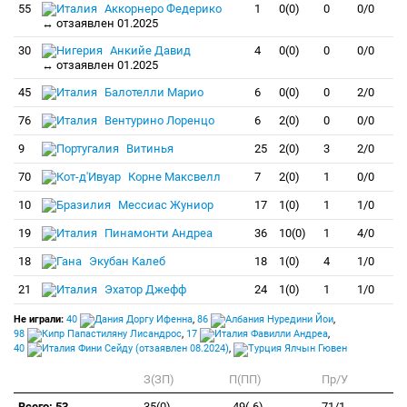
55
Аккорнеро Федерико
1
0(0)
0
0/0
↔ отзаявлен 01.2025
30
Анкийе Давид
4
0(0)
0
0/0
↔ отзаявлен 01.2025
45
Балотелли Марио
6
0(0)
0
2/0
76
Вентурино Лоренцо
6
2(0)
0
0/0
9
Витинья
25
2(0)
3
2/0
70
Корне Максвелл
7
2(0)
1
0/0
10
Мессиас Жуниор
17
1(0)
1
1/0
19
Пинамонти Андреа
36
10(0)
1
4/0
18
Экубан Калеб
18
1(0)
4
1/0
21
Эхатор Джефф
24
1(0)
1
1/0
Не играли:
40
Доргу Ифенна
,
86
Нуредини Йои
,
98
Папастиляну Лисандрос
,
17
Фавилли Андреа
,
40
Фини Сейду (отзаявлен 08.2024)
,
Ялчын Гювен
З(ЗП)
П(ПП)
Пр/У
Всего: 53
35(0)
-49(-6)
71/1