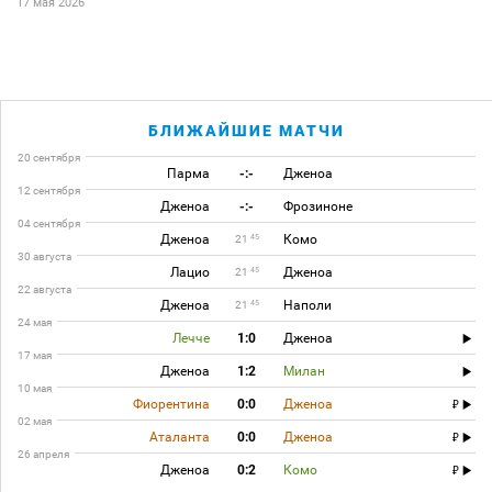
17 мая 2026
БЛИЖАЙШИЕ МАТЧИ
20 сентября
Парма
-:-
Дженоа
12 сентября
Дженоа
-:-
Фрозиноне
04 сентября
Дженоа
Комо
45
21
30 августа
Лацио
Дженоа
45
21
22 августа
Дженоа
Наполи
45
21
24 мая
Лечче
1:0
Дженоа
17 мая
Дженоа
1:2
Милан
10 мая
Фиорентина
0:0
Дженоа
02 мая
Аталанта
0:0
Дженоа
26 апреля
Дженоа
0:2
Комо