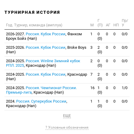
ТУРНИРНАЯ ИСТОРИЯ
Г
Пр/
Год. Турнир, команда (амплуа)
М
(П)
АГ
НП
У
2026-2027.
Россия. Кубок России
, Фанком
1
0
0
0
0/0
Броук Бойз (Нап)
(0)
2025-2026.
Россия. Кубок России
, Broke Boys
3
2
0
0
0/0
(Нап)
(0)
2024-2025.
Россия. Winline Зимний кубок
2
0
0
0
0/0
РПЛ. 2025
, Краснодар (Нап)
(0)
2024-2025.
Россия. Кубок России
, Краснодар
7
2
0
0
0/0
(Нап)
(0)
2024-2025.
Россия. Чемпионат России.
16
1
0
0
1/0
Премьер-лига
, Краснодар (Нап)
(0)
2024.
Россия. Суперкубок России
,
1
1
0
0
0/0
Краснодар (Нап)
(0)
ЕЩЕ
? Условные обозначения