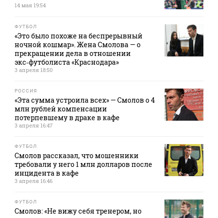
14 мая 19:54
ФУТБОЛ
«Это было похоже на беспрерывный
ночной кошмар». Жена Смолова — о
прекращении дела в отношении
экс‑футболиста «Краснодара»
3 апреля 18:50
РОССИЯ
«Эта сумма устроила всех» — Смолов о 4
млн рублей компенсации
потерпевшему в драке в кафе
3 апреля 16:47
ФУТБОЛ
Смолов рассказал, что мошенники
требовали у него 1 млн долларов после
инцидента в кафе
3 апреля 16:46
ФУТБОЛ
Смолов: «Не вижу себя тренером, но