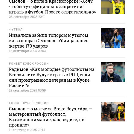
Смолов — о поле в Красногорске: «Хочу,
чтобы тут официально запретили
играть в футбол. Просто отвратительно»
23 сентября 2025 22:01
ФУТБОЛ
Инвалида забили топором и утюгом
из‑за спора о Смолове. Убийца нанес
жертве 170 ударов
16 сентября 2025 20:03
FONBET КУБОК РОССИИ
Радимов: «Как молодые футболисты из
Второй лиги будут играть в РПЛ, если
они проигрывают ветеранам в Кубке
России?»
12 сентября 2025 00:59
FONBET КУБОК РОССИИ
Смолов — о матче за Broke Boys: «Ари —
мастеровитый футболист.
Взаимопонимание, как видите, не
пропало»
11 сентября 2025 22:14