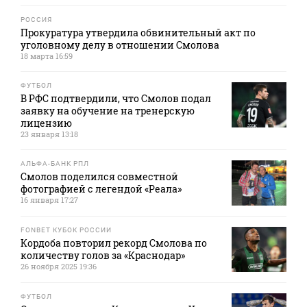
РОССИЯ
Прокуратура утвердила обвинительный акт по
уголовному делу в отношении Смолова
18 марта 16:59
ФУТБОЛ
В РФС подтвердили, что Смолов подал
заявку на обучение на тренерскую
лицензию
23 января 13:18
АЛЬФА-БАНК РПЛ
Смолов поделился совместной
фотографией с легендой «Реала»
16 января 17:27
FONBET КУБОК РОССИИ
Кордоба повторил рекорд Смолова по
количеству голов за «Краснодар»
26 ноября 2025 19:36
ФУТБОЛ