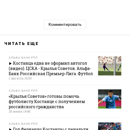
Комментировать
ЧИТАТЬ ЕЩЕ
АЛЬФА-БАНК РПЛ
Костанца едва не оформил автогол
(видео). ЦСКА - Крылья Советов. Альфа-
Банк Российская Премьер-Лига. Футбол
1 августа 16:50
АЛЬФА-БАНК РПЛ
«Крылья Советов» готовы помочь
футболисту Костанце с получением
российского гражданства
26 июня 14:46
АЛЬФА-БАНК РПЛ
Гол Фернандо Костанцы с пенальти.