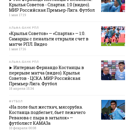
Крылья Советов - Спартак. 1:0 (видео).
МИР Российская Премьер-Лига. Футбол
1 мая 17:19
АЛЬФА-БАНК РПЛ
«Крылья Советов» — «Спартак» — 1:0.
Самарцы с пенальти открыли счет в
матче РПЛ. Видео
1 мая 17:16
АЛЬФА-БАНК РПЛ
Интервью Фернандо Костанцы в
перерыве матча (видео). Крылья
Советов - ЦСКА. МИР Российская
Премьер-Лига. Футбол
18 апреля 15:34
ФУТБОЛ
«На поле был жесткач, мясорубка.
Костанца подбегает, бьет лежачего
Ревазова с пыра в затылок» —
футболист КАМАЗа
10 февраля 00:08