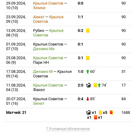
29.09.2024,
Крылья Советов
—
0:0
90
10 (10)
Химки
23.09.2024,
Ахмат
—
Крылья
1:1
90
09 (10)
Советов
13.09.2024,
Рубин
—
Крылья
0:2
90
08 (10)
Советов
01.09.2024,
Крылья Советов
—
0:1
90
07 (10)
Динамо Мх
25.08.2024,
Крылья Советов
—
3:1
90
06 (9)
Пари НН
17.08.2024,
Динамо М
—
Крылья
1:0
60`
31
05 (14)
Советов
11.08.2024,
Крылья Советов
—
2:0
74`
17
04 (13)
Факел
20.07.2024,
Крылья Советов
—
0:4
85`
84
01 (16)
Зенит
Матчей: 21
x1
x5
1688
x1
x1
? Условные обозначения