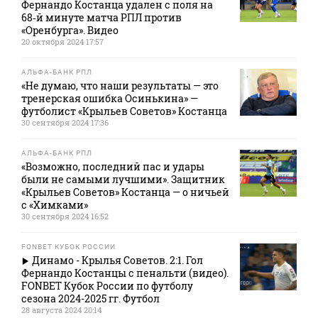
Фернандо Костанца удален с поля на
68‑й минуте матча РПЛ против
«Оренбурга». Видео
20 октября 2024 17:57
АЛЬФА-БАНК РПЛ
«Не думаю, что наши результаты — это
тренерская ошибка Осинькина» —
футболист «Крыльев Советов» Костанца
30 сентября 2024 17:36
АЛЬФА-БАНК РПЛ
«Возможно, последний пас и удары
были не самыми лучшими». Защитник
«Крыльев Советов» Костанца — о ничьей
с «Химками»
30 сентября 2024 16:52
FONBET КУБОК РОССИИ
Динамо - Крылья Советов. 2:1. Гол
Фернандо Костанцы с пенальти (видео).
FONBET Кубок России по футболу
сезона 2024-2025 гг. Футбол
28 августа 2024 20:14