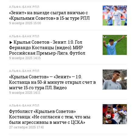
АЛЬФА-БАНК РПЛ
«Зенит» на выезде сыграл вничью с
«Крыльями Советов» в 15‑м туре РПЛ
9 ноября 2025 15:00
АЛЬФА-БАНК РПЛ
Крылья Советов - Зенит. 1:0. Гол
Фернандо Костанцы (видео). МИР
Российская Премьер-Лига. Футбол
9 ноября 2025 14:15
АЛЬФА-БАНК РПЛ
«Крылья Советов» — «Зенит» — 1:0.
Костанца на 50‑й минуте открыл счет в
матче 15‑го тура ПЛ. Видео
9 ноября 2025 14:11
АЛЬФА-БАНК РПЛ
Футболист «Крыльев Советов»
Костанца: «Не согласен с тем, что мы
были агрессивны в матче с ЦСКА»
27 октября 2025 17:41