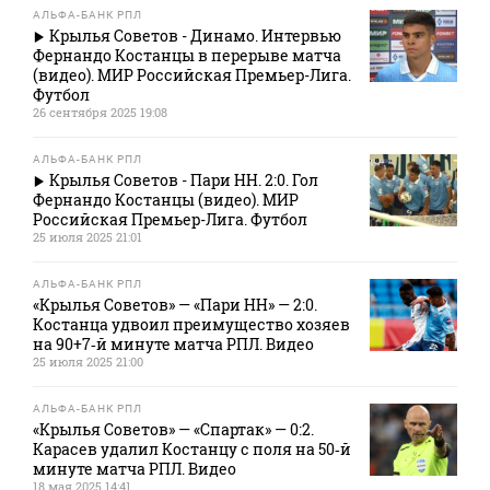
АЛЬФА-БАНК РПЛ
Крылья Советов - Динамо. Интервью
Фернандо Костанцы в перерыве матча
(видео). МИР Российская Премьер-Лига.
Футбол
26 сентября 2025 19:08
АЛЬФА-БАНК РПЛ
Крылья Советов - Пари НН. 2:0. Гол
Фернандо Костанцы (видео). МИР
Российская Премьер-Лига. Футбол
25 июля 2025 21:01
АЛЬФА-БАНК РПЛ
«Крылья Советов» — «Пари НН» — 2:0.
Костанца удвоил преимущество хозяев
на 90+7‑й минуте матча РПЛ. Видео
25 июля 2025 21:00
АЛЬФА-БАНК РПЛ
«Крылья Советов» — «Спартак» — 0:2.
Карасев удалил Костанцу с поля на 50‑й
минуте матча РПЛ. Видео
18 мая 2025 14:41