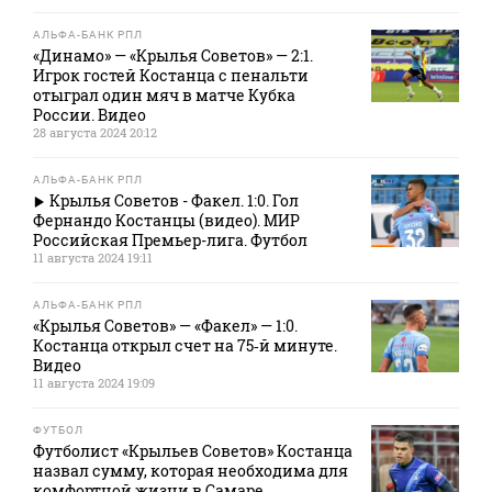
АЛЬФА-БАНК РПЛ
«Динамо» — «Крылья Советов» — 2:1.
Игрок гостей Костанца с пенальти
отыграл один мяч в матче Кубка
России. Видео
28 августа 2024 20:12
АЛЬФА-БАНК РПЛ
Крылья Советов - Факел. 1:0. Гол
Фернандо Костанцы (видео). МИР
Российская Премьер-лига. Футбол
11 августа 2024 19:11
АЛЬФА-БАНК РПЛ
«Крылья Советов» — «Факел» — 1:0.
Костанца открыл счет на 75‑й минуте.
Видео
11 августа 2024 19:09
ФУТБОЛ
Футболист «Крыльев Советов» Костанца
назвал сумму, которая необходима для
комфортной жизни в Самаре