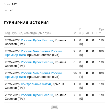
Рост:
182
Вес:
76
ТУРНИРНАЯ ИСТОРИЯ
Г
Пр/
Год. Турнир, команда (амплуа)
М
(П)
АГ
НП
У
2026-2027.
Россия. Кубок России
, Крылья
1
0
0
0
1/0
Советов (П/з)
(0)
2026-2027.
Россия. Чемпионат России.
2
0
0
0
0/0
Премьер-лига
, Крылья Советов (П/з)
(0)
2025-2026.
Россия. Кубок России
, Крылья
6
0
0
0
1/0
Советов (П/з)
(0)
2025-2026.
Россия. Чемпионат России.
25
3
0
0
8/0
Премьер-лига
, Крылья Советов (П/з)
(1)
2025-2026.
Контрольные матчи
, Крылья
1
0
0
0
1/0
Советов (П/з)
(0)
2022-2023.
Россия. Кубок России
, Крылья
7
0
0
0
1/0
Советов (П/з)
(0)
ЕЩЕ