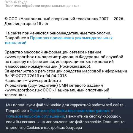
Охрана труда
Политика обработки персональных данных
© ООО «Национальный спортивный телеканал» 2007 — 2026.
Для лиц старше 18 лет
На сайте применяются рекомендательные технологии.
Подробнее в
Правилах применения рекомендательных
технологий
Средство массовой информации сетевое издание
«www.sportbox.ru» зарегистрировано Федеральной службой
по надзору в сфере связи, информационных технологий
и массовых коммуникаций (Роскомнадзор).
Свидетельство о регистрации средства массовой информации
Эл № ФС77-72613 от 04.04.2018
Название — www.sportbox.ru
Учредитель (соучредители) СМИ сетевого издания
«www.sportbox.ru»: ООО «Национальный спортивный
телеканал»
Главный редактор СМИ сетевого издания «www.sportbox.ru»:
Конов В.А.
Мы используем файлы Сookie для корректной работы веб-сайта.
Номер телефона редакции СМИ сетевого издания
Подробнее в
Политике обработки персональных данных
и
«www.sportbox.ru»: +7 (495) 653 8419
Пользовательском соглашении
. Нажмите на кнопку «Хорошо»,
Адрес электронной почты редакции СМИ сетевого издания
если Вы согласны на использование файлов cookie. Если нет, то
«www.sportbox.ru»: editor@sportbox.ru
отключите Cookies в настройках браузера