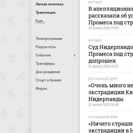
ФУТБОЛ
Легкая атлетика
В апелляционно
Трансляции
рассказали об 
Еще...
Промеса под ст
25 июня 2025 16:59
Телепрограмма
ФУТБОЛ
Суд Нидерландо
Результаты
Промеса под ст
События
допрошен
Трансферы
21 июня 2025 18:19
Дни рождения
ОСТАЛЬНОЙ МИР
Спорт и бизнес
«Очень много не
Форум
экстрадиции Кв
Нидерланды
21 июня 2025 02:43
ОСТАЛЬНОЙ МИР
«Ничего страшно
экстрадиции в 