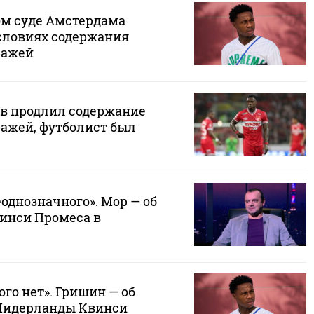
м суде Амстердама
условиях содержания
ражей
в продлил содержание
ражей, футболист был
однозначного». Мор — об
инси Промеса в
го нет». Гришин — об
Нидерланды Квинси