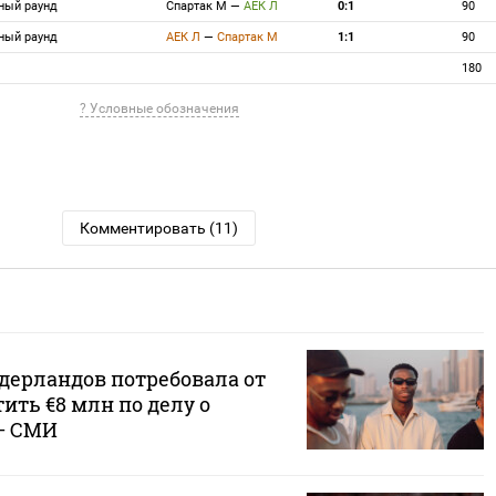
нный раунд
Спартак М
—
АЕК Л
0:1
90
нный раунд
АЕК Л
—
Спартак М
1:1
90
180
? Условные обозначения
Комментировать (11)
дерландов потребовала от
ть €8 млн по делу о
— СМИ