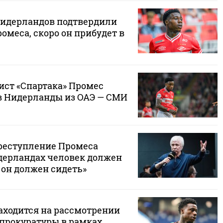
Нидерландов подтвердили
меса, скоро он прибудет в
ст «Спартака» Промес
в Нидерланды из ОАЭ — СМИ
преступление Промеса
идерландах человек должен
о он должен сидеть»
аходится на рассмотрении
прокуратуры в рамках