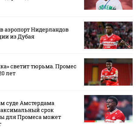
в аэропорт Нидерландов
ции из Дубая
ака» светит тюрьма. Промес
20 лет
м суде Амстердама
максимальный срок
ы для Промеса может
т