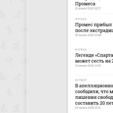
Промеса
21 июня 2025 02:27
ФУТБОЛ
Промес прибыл 
после экстради
20 июня 2025 23:44
ФУТБОЛ
Легенде «Спарт
может сесть на 
20 июня 2025 21:03
ФУТБОЛ
В апелляционно
сообщили, что 
лишения свобод
составить 20 ле
20 июня 2025 15:31