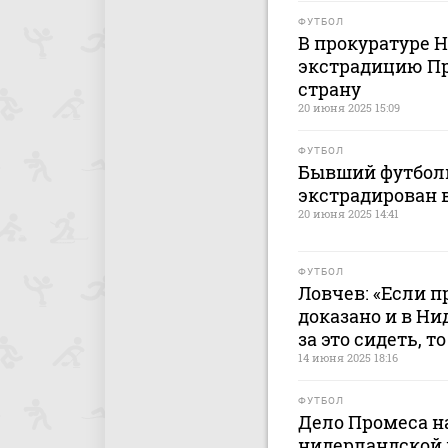
ФУТБОЛ
В прокуратуре 
экстрадицию Про
страну
20 июня 2025 15:09
ФУТБОЛ
Бывший футболи
экстрадирован 
20 июня 2025 14:41
ФУТБОЛ
Ловчев: «Если 
доказано и в Н
за это сидеть, т
14 июня 2025 18:16
ФУТБОЛ
Дело Промеса н
нидерландской 