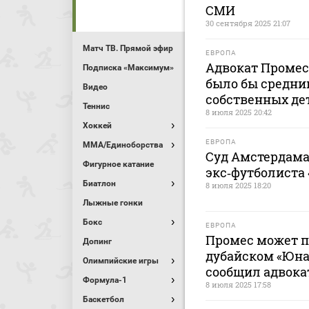
СМИ
30 сентября 2025 21:07
Матч ТВ. Прямой эфир
ЕВРОПА
Адвокат Промеса
Подписка «Максимум»
было бы средни
Видео
собственных де
Теннис
8 июля 2025 20:42
Хоккей
ЕВРОПА
MMA/Единоборства
Суд Амстердама
Фигурное катание
экс‑футболиста
Биатлон
8 июля 2025 18:20
Лыжные гонки
Бокс
ЕВРОПА
Промес может п
Допинг
дубайском «Юна
Олимпийские игры
сообщил адвока
Формула-1
8 июля 2025 17:58
Баскетбол