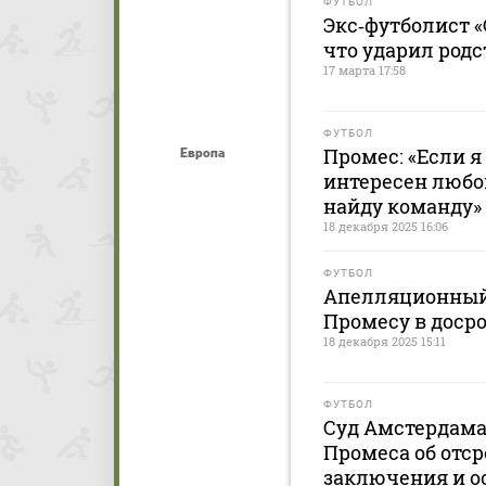
ФУТБОЛ
Экс‑футболист «
что ударил род
17 марта 17:58
ФУТБОЛ
Промес: «Если я
Европа
интересен любом
найду команду»
18 декабря 2025 16:06
ФУТБОЛ
Апелляционный 
Промесу в доср
18 декабря 2025 15:11
ФУТБОЛ
Суд Амстердама
Промеса об отс
заключения и ос