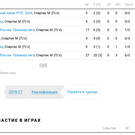
М
Г (П)
АГ
НП
Пр/У
мний кубок РПЛ. 2024
, Спартак М (П/з)
3
2 (0)
0
0
0/0
ии
, Спартак М (П/з)
4
2 (0)
0
0
0/0
 России. Премьер-лига
, Спартак М (П/з)
17
6 (0)
0
0
1/0
, Спартак М (П/з)
4
4 (0)
0
0
0/0
ии
, Спартак М (П/з)
9
5 (1)
0
1
1/0
 России. Премьер-лига
, Спартак М (П/з)
27
20 (3)
0
3
6/0
ЕЩЕ
абивал голы
2016-17
Квалификация
Перейти в турнир
ЧАСТИЕ В ИГРАХ
События
М