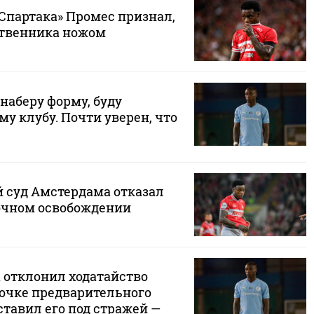
Спартака» Промес признал,
ственника ножом
 наберу форму, буду
у клубу. Почти уверен, что
суд Амстердама отказал
очном освобождении
 отклонил ходатайство
рочке предварительного
тавил его под стражей —