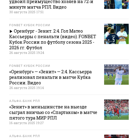
удвоил преимущество хозяев на 72‑й
минуте матча РПЛ. Видео
30 августа 2025 17:51
FONBET КУБОК РОССИИ
Оренбург - Зенит. 2:4. Гол Матео
Кассьерры с пенальти (видео). FONBET
Кубок России по футболу сезона 2025 -
2026 гг. Футбол
26 августа 2025 19:24
FONBET КУБОК РОССИИ
«Оренбург» — «Зенит» — 2:4. Кассьерра
реализовал пенальти в матче Кубка
России. Видео
26 августа 2025 19:14
АЛЬФА-БАНК РПЛ
«Зенит» в меньшинстве на выезде
сыграл вничью со «Спартаком» в матче
пятого тура МИР РПЛ
16 августа 2025 19:27
АЛЬФА-БАНК РПЛ