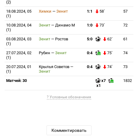
(2)
18.08.2024, 05
Химки
—
Зенит
1:1
58`
57
(1)
10.08.2024, 04
Зенит
—
Динамо М
1:0
73`
72
(1)
03.08.2024, 03
Зенит
—
Ростов
5:0
62`
61
(1)
27.07.2024, 02
Рубин
—
Зенит
0:4
75`
74
(1)
20.07.2024, 01
Крылья Советов
—
0:4
74`
73
(1)
Зенит
Матчей: 30
x7
1832
x1
? Условные обозначения
Комментировать