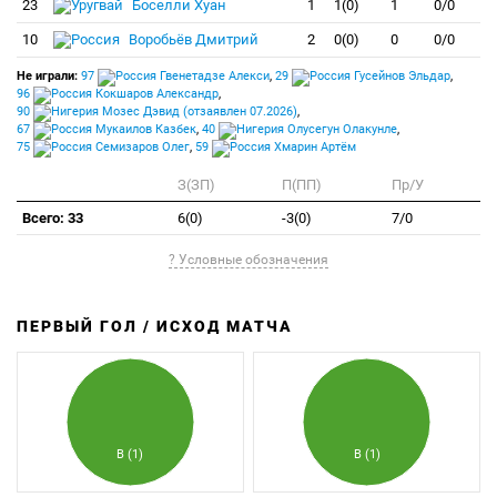
23
Боселли Хуан
1
1(0)
1
0/0
10
Воробьёв Дмитрий
2
0(0)
0
0/0
Не играли:
97
Гвенетадзе Алекси
,
29
Гусейнов Эльдар
,
96
Кокшаров Александр
,
90
Мозес Дэвид (отзаявлен 07.2026)
,
67
Мукаилов Казбек
,
40
Олусегун Олакунле
,
75
Семизаров Олег
,
59
Хмарин Артём
З(ЗП)
П(ПП)
Пр/У
Всего: 33
6(0)
-3(0)
7/0
? Условные обозначения
ПЕРВЫЙ ГОЛ / ИСХОД МАТЧА
З
П
В (1)
В (1)