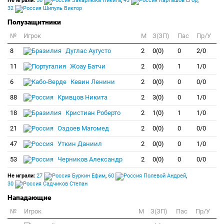
Не играли:
50
Закарлюка Никита
,
43
Карташов Егор
,
32
Шипуль Виктор
Полузащитники
№
Игрок
M
З(ЗП)
Пас
Пр/У
8
Дуглас Аугусто
2
0(0)
0
2/0
11
Жоау Батчи
2
0(0)
1
1/0
6
Кевин Ленини
2
0(0)
0
0/0
88
Кривцов Никита
2
3(0)
0
1/0
18
Кристиан Роберто
2
1(0)
1
1/0
21
Оздоев Магомед
2
0(0)
0
0/0
47
Уткин Даниил
2
0(0)
0
1/0
53
Черников Александр
2
0(0)
0
0/0
Не играли:
27
Буркин Ефим
,
60
Полевой Андрей
,
30
Садчиков Степан
Нападающие
№
Игрок
M
З(ЗП)
Пас
Пр/У