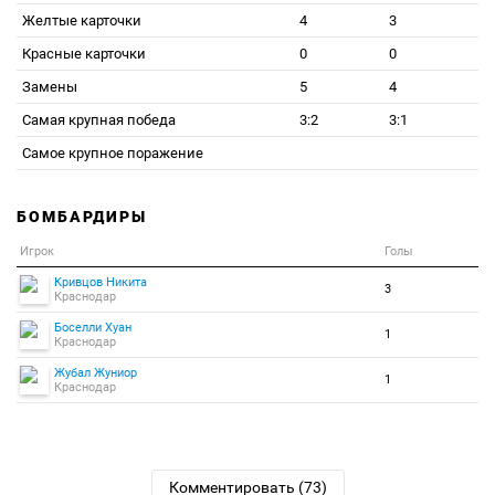
Желтые карточки
4
3
Красные карточки
0
0
Замены
5
4
Самая крупная победа
3:2
3:1
Самое крупное поражение
БОМБАРДИРЫ
Игрок
Голы
Кривцов Никита
3
Краснодар
Боселли Хуан
1
Краснодар
Жубал Жуниор
1
Краснодар
Комментировать (73)