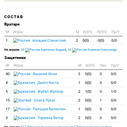
СОСТАВ
Вратари
№
Игрок
M
З(ЗП)
П(ПП)
Пр/У
1
Агкацев Станислав
2
0(0)
-3(0)
0/0
Не играли:
34
Карпенко Андрей
,
16
Корякин Александр
Защитники
№
Игрок
M
З(ЗП)
Пас
Пр/У
40
Вахания Илья
2
0(0)
0
0/0
4
Диего Коста
1
0(0)
0
0/0
5
Жубал Жуниор
2
1(0)
0
1/0
15
Оласа Лукас
2
0(0)
1
0/0
17
Пальцев Валентин
1
0(0)
0
0/0
3
Тормена Витор
2
0(0)
0
0/0