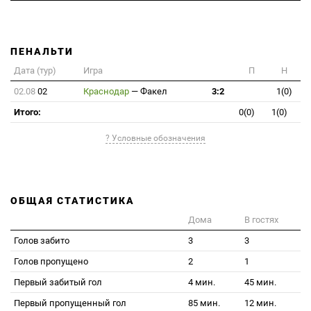
ПЕНАЛЬТИ
Дата (тур)
Игра
П
Н
02.08
02
Краснодар
—
Факел
3:2
1(0)
Итого:
0(0)
1(0)
? Условные обозначения
ОБЩАЯ СТАТИСТИКА
Дома
В гостях
Голов забито
3
3
Голов пропущено
2
1
Первый забитый гол
4 мин.
45 мин.
Первый пропущенный гол
85 мин.
12 мин.