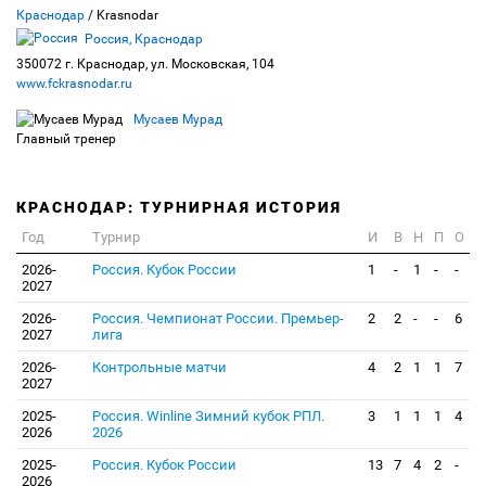
Краснодар
/ Krasnodar
Россия, Краснодар
350072 г. Краснодар, ул. Московская, 104
www.fckrasnodar.ru
Мусаев Мурад
Главный тренер
КРАСНОДАР: ТУРНИРНАЯ ИСТОРИЯ
Год
Турнир
И
В
Н
П
О
2026-
Россия. Кубок России
1
-
1
-
-
2027
2026-
Россия. Чемпионат России. Премьер-
2
2
-
-
6
2027
лига
2026-
Контрольные матчи
4
2
1
1
7
2027
2025-
Россия. Winline Зимний кубок РПЛ.
3
1
1
1
4
2026
2026
2025-
Россия. Кубок России
13
7
4
2
-
2026