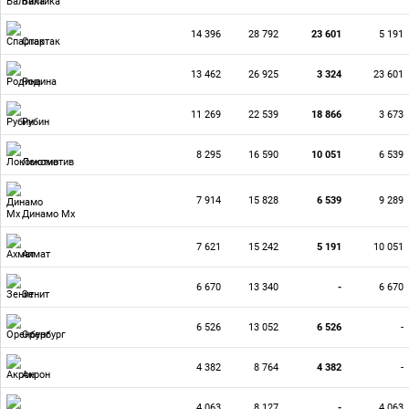
Балтика
14 396
28 792
23 601
5 191
Спартак
13 462
26 925
3 324
23 601
Родина
11 269
22 539
18 866
3 673
Рубин
8 295
16 590
10 051
6 539
Локомотив
7 914
15 828
6 539
9 289
Динамо Мх
7 621
15 242
5 191
10 051
Ахмат
6 670
13 340
-
6 670
Зенит
6 526
13 052
6 526
-
Оренбург
4 382
8 764
4 382
-
Акрон
4 063
8 127
-
4 063