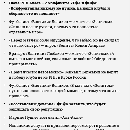
Глава РПЛ Алаев — о конфликте УЕФА и ФИФА:
«Конфронтация никому не нужна. На наши клубы и
сборные это не повлияет»
Футболист «Балтики» Беликов — о матче с «Зенитом»:
«Сильно нас не ругали, потому что полностью
отдавались игре»
«Перед матчем было ощущение, что забью, но не ожидал,
что так быстро» — игрок «Зенита» Кевин Андраде
Вратарь «Балтики» Любаков — о матче с «Зенитом»: «А
смысл в моих сейвах, если сами не забили? Обидно так
проигрывать»
«Практически невозможно». Михаил Кержаков не верит
в победу клуба не из РПЛ в Кубке России
Футболист «Балтики» Беликов: «В матчах с «Зенитом»
нужно использовать каждый момент, потому что они не
прощают»
«Восстановим доверие». ФИФА заявила, что будет
защищать свою репутацию
Марино Пушич возглавил «Аль‑Ахли»
Испанские депутаты призвали пересмотреть решение о