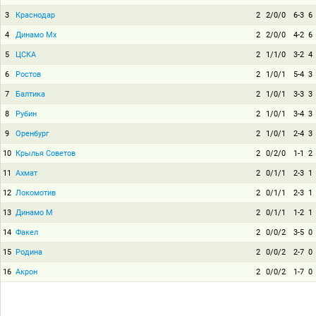
3
Краснодар
2
2/0/0
6-3
6
4
Динамо Мх
2
2/0/0
4-2
6
5
ЦСКА
2
1/1/0
3-2
4
6
Ростов
2
1/0/1
5-4
3
7
Балтика
2
1/0/1
3-3
3
8
Рубин
2
1/0/1
3-4
3
9
Оренбург
2
1/0/1
2-4
3
10
Крылья Советов
2
0/2/0
1-1
2
11
Ахмат
2
0/1/1
2-3
1
12
Локомотив
2
0/1/1
2-3
1
13
Динамо М
2
0/1/1
1-2
1
14
Факел
2
0/0/2
3-5
0
15
Родина
2
0/0/2
2-7
0
16
Акрон
2
0/0/2
1-7
0