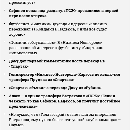
прессингует»
Сафонов попал под раздачу. «ПСЖ» провалился в первой
игре после отпуска
Футболист «Балтики» Эдуардо Андерсон: «Конечно,
переживал за Кондакова. Надеюсь, с ним все будет
хорошо»
«Фамилия обсуждалась». В «Нижнем Новгороде»
рассказали об интересе к футболисту «Спартака»
Зиньковскому
Даку дал первый комментарий после перехода в
«Спартак»
Гендиректор «Нижнего Новгорода» Карасев не исключил
трансфера Пруцева из «Спартака»
«Спартак» объявил о переходе Даку из «Рубина»
Алаев — о срыве трансфера Батракова в «ПСЖ»: «Если и
уезжать, то как Сафонов. Надеюсь, он получит достойное
предложение»
«Не думаю, что «Галатасарай» станет шагом вперед для
Батракова, ему нужен более статусный клуб и команда» —
Наумов