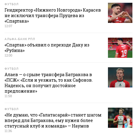
ФУТБОЛ
Гендиректор «Нижнего Новгорода» Карасев
не исключил трансфера Пруцева из
«Спартака»
12:07
АЛЬФА-БАНК РПЛ
«Спартак» объявил о переходе Даку из
«Рубина»
12:00
ФУТБОЛ
Алаев — о срыве трансфера Батракова в
«ПСЖ»: «Если и уезжать, то как Сафонов.
Надеюсь, он получит достойное
предложение»
11:58
ФУТБОЛ
«Не думаю, что «Галатасарай» станет шагом
вперед для Батракова, ему нужен более
статусный клуб и команда» — Наумов
11:36