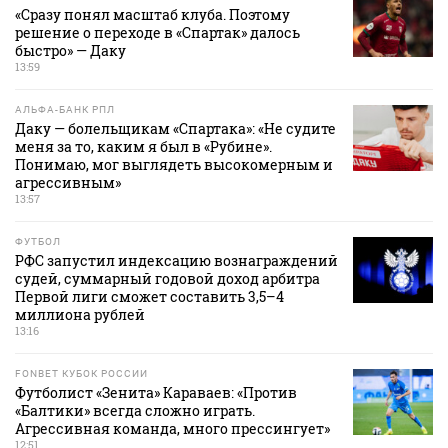
«Сразу понял масштаб клуба. Поэтому
решение о переходе в «Спартак» далось
быстро» — Даку
13:59
АЛЬФА-БАНК РПЛ
Даку — болельщикам «Спартака»: «Не судите
меня за то, каким я был в «Рубине».
Понимаю, мог выглядеть высокомерным и
агрессивным»
13:57
ФУТБОЛ
РФС запустил индексацию вознаграждений
судей, суммарный годовой доход арбитра
Первой лиги сможет составить 3,5–4
миллиона рублей
13:16
FONBET КУБОК РОССИИ
Футболист «Зенита» Караваев: «Против
«Балтики» всегда сложно играть.
Агрессивная команда, много прессингует»
12:51