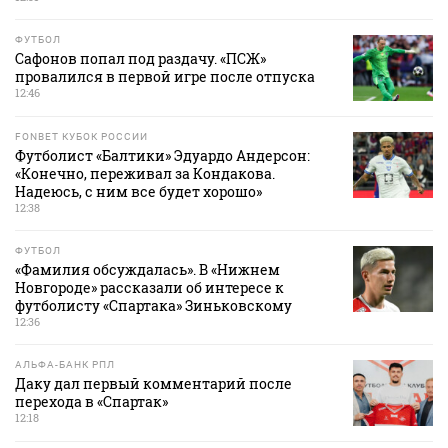
ФУТБОЛ
Сафонов попал под раздачу. «ПСЖ»
провалился в первой игре после отпуска
12:46
FONBET КУБОК РОССИИ
Футболист «Балтики» Эдуардо Андерсон:
«Конечно, переживал за Кондакова.
Надеюсь, с ним все будет хорошо»
12:38
ФУТБОЛ
«Фамилия обсуждалась». В «Нижнем
Новгороде» рассказали об интересе к
футболисту «Спартака» Зиньковскому
12:36
АЛЬФА-БАНК РПЛ
Даку дал первый комментарий после
перехода в «Спартак»
12:18