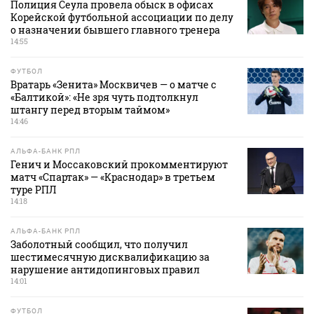
Полиция Сеула провела обыск в офисах
Корейской футбольной ассоциации по делу
о назначении бывшего главного тренера
14:55
ФУТБОЛ
Вратарь «Зенита» Москвичев — о матче с
«Балтикой»: «Не зря чуть подтолкнул
штангу перед вторым таймом»
14:46
АЛЬФА-БАНК РПЛ
Генич и Моссаковский прокомментируют
матч «Спартак» — «Краснодар» в третьем
туре РПЛ
14:18
АЛЬФА-БАНК РПЛ
Заболотный сообщил, что получил
шестимесячную дисквалификацию за
нарушение антидопинговых правил
14:01
ФУТБОЛ