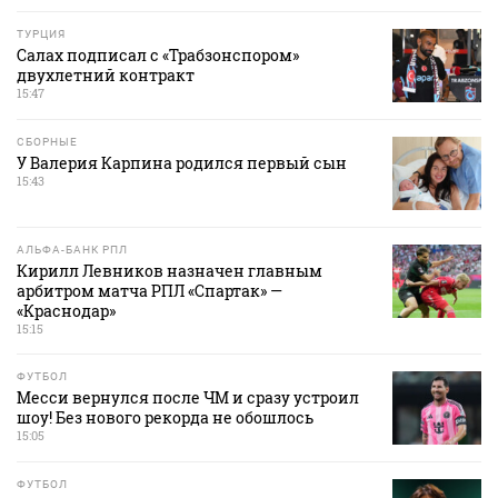
ТУРЦИЯ
Салах подписал с «Трабзонспором»
двухлетний контракт
15:47
СБОРНЫЕ
У Валерия Карпина родился первый сын
15:43
АЛЬФА-БАНК РПЛ
Кирилл Левников назначен главным
арбитром матча РПЛ «Спартак» —
«Краснодар»
15:15
ФУТБОЛ
Месси вернулся после ЧМ и сразу устроил
шоу! Без нового рекорда не обошлось
15:05
ФУТБОЛ