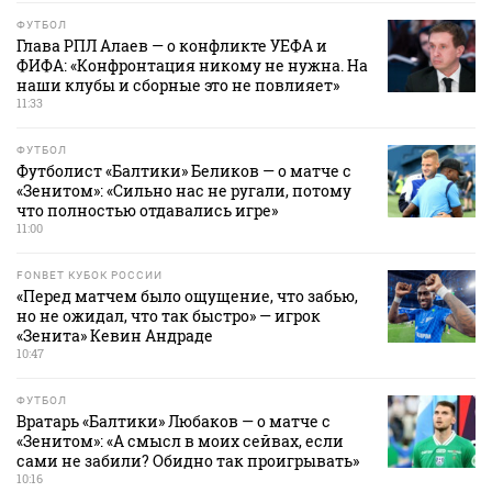
ФУТБОЛ
Глава РПЛ Алаев — о конфликте УЕФА и
ФИФА: «Конфронтация никому не нужна. На
наши клубы и сборные это не повлияет»
11:33
ФУТБОЛ
Футболист «Балтики» Беликов — о матче с
«Зенитом»: «Сильно нас не ругали, потому
что полностью отдавались игре»
11:00
FONBET КУБОК РОССИИ
«Перед матчем было ощущение, что забью,
но не ожидал, что так быстро» — игрок
«Зенита» Кевин Андраде
10:47
ФУТБОЛ
Вратарь «Балтики» Любаков — о матче с
«Зенитом»: «А смысл в моих сейвах, если
сами не забили? Обидно так проигрывать»
10:16