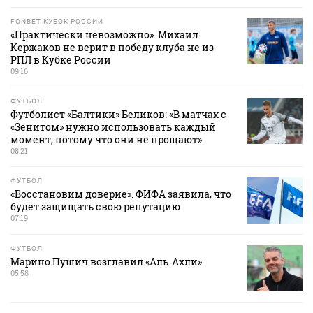
FONBET КУБОК РОССИИ
«Практически невозможно». Михаил
Кержаков не верит в победу клуба не из
РПЛ в Кубке России
09:16
ФУТБОЛ
Футболист «Балтики» Беликов: «В матчах с
«Зенитом» нужно использовать каждый
момент, потому что они не прощают»
08:21
ФУТБОЛ
«Восстановим доверие». ФИФА заявила, что
будет защищать свою репутацию
07:19
ФУТБОЛ
Марино Пушич возглавил «Аль‑Ахли»
05:58