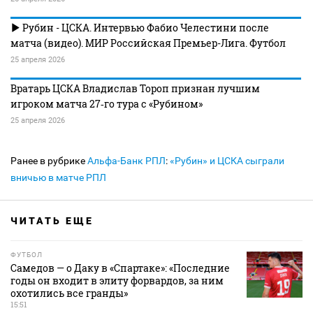
Рубин - ЦСКА. Интервью Фабио Челестини после
матча (видео). МИР Российская Премьер-Лига. Футбол
25 апреля 2026
Вратарь ЦСКА Владислав Тороп признан лучшим
игроком матча 27‑го тура с «Рубином»
25 апреля 2026
Ранее в рубрике
Альфа-Банк РПЛ
:
«Рубин» и ЦСКА сыграли
вничью в матче РПЛ
ЧИТАТЬ ЕЩЕ
ФУТБОЛ
Самедов — о Даку в «Спартаке»: «Последние
годы он входит в элиту форвардов, за ним
охотились все гранды»
15:51