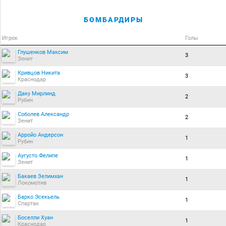
БОМБАРДИРЫ
Игрок
Голы
Глушенков Максим
3
Зенит
Кривцов Никита
3
Краснодар
Даку Мирлинд
2
Рубин
Соболев Александр
2
Зенит
Арройо Андерсон
1
Рубин
Аугусто Фелипе
1
Зенит
Бакаев Зелимхан
1
Локомотив
Барко Эсекьель
1
Спартак
Боселли Хуан
1
Краснодар