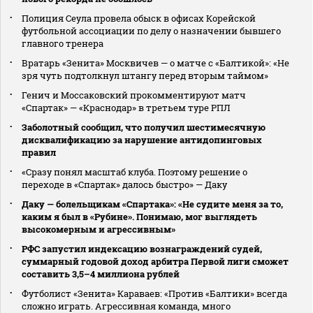
Полиция Сеула провела обыск в офисах Корейской
футбольной ассоциации по делу о назначении бывшего
главного тренера
Вратарь «Зенита» Москвичев — о матче с «Балтикой»: «Не
зря чуть подтолкнул штангу перед вторым таймом»
Генич и Моссаковский прокомментируют матч
«Спартак» — «Краснодар» в третьем туре РПЛ
Заболотный сообщил, что получил шестимесячную
дисквалификацию за нарушение антидопинговых
правил
«Сразу понял масштаб клуба. Поэтому решение о
переходе в «Спартак» далось быстро» — Даку
Даку — болельщикам «Спартака»: «Не судите меня за то,
каким я был в «Рубине». Понимаю, мог выглядеть
высокомерным и агрессивным»
РФС запустил индексацию вознаграждений судей,
суммарный годовой доход арбитра Первой лиги сможет
составить 3,5–4 миллиона рублей
Футболист «Зенита» Караваев: «Против «Балтики» всегда
сложно играть. Агрессивная команда, много