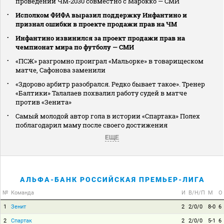
проведении ЧМ‑2030 совместно с Марокко — СМИ
Исполком ФИФА выразил поддержку Инфантино и
признал ошибки в проекте продажи прав на ЧМ
Инфантино извинился за проект продажи прав на
чемпионат мира по футболу — СМИ
«ПСЖ» разгромно проиграл «Мальорке» в товарищеском
матче, Сафонова заменили
«Здорово арбитр разобрался. Редко бывает такое». Тренер
«Балтики» Талалаев похвалил работу судей в матче
против «Зенита»
Самый молодой автор гола в истории «Спартака» Полех
поблагодарил маму после своего достижения
ЕЩЕ
АЛЬФА-БАНК РОССИЙСКАЯ ПРЕМЬЕР-ЛИГА
№
Команда
И
В/Н/П
М
О
1
Зенит
2
2/0/0
8-0
6
2
Спартак
2
2/0/0
5-1
6