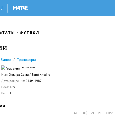
ЬТАТЫ
ФУТБОЛ
ми
Видео
Трансферы
Германия
Имя:
Хедира Сами
/ Sami Khedira
Дата рождения:
04.04.1987
Рост:
189
Вес:
81
ИЯ
М
Г (П)
АГ
НП
Пр/У