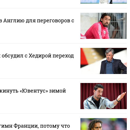
в Англию для переговоров с
 обсудил с Хедирой переход
окинуть «Ювентус» зимой
 гимн Франции, потому что