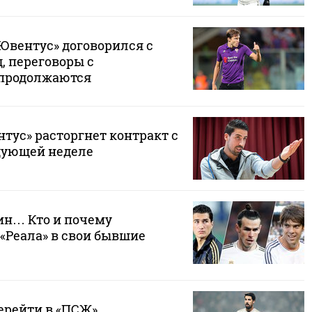
 «Ювентус» договорился с
д, переговоры с
 продолжаются
тус» расторгнет контракт с
дующей неделе
хин… Кто и почему
«Реала» в свои бывшие
ерейти в «ПСЖ»