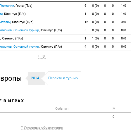
 Германии
, Герта (П/з)
9
0 (0)
0
0
1/0
ии
, Ювентус (П/з)
1
0 (0)
0
0
1/0
 Италии
, Ювентус (П/з)
12
0 (0)
0
0
3/0
мпионов. Основной турнир
, Ювентус (П/з)
5
0 (0)
0
0
0/0
, Ювентус (П/з)
1
1 (0)
0
0
0/0
мпионов. Основной турнир
, Ювентус (П/з)
4
0 (0)
0
0
0/0
ЕЩЕ
Европы
2014
Перейти в турнир
Е В ИГРАХ
События
М
0
? Условные обозначения