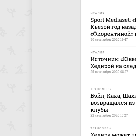
ИТАЛИЯ
Sport Mediaset:
Кьезой год наза
«Фиорентиной»
30 сентября 2020 19:47
ИТАЛИЯ
Источник: «Ювен
Хедирой на сле
25 сентября 2020 08:27
ТРАНСФЕРЫ
Бэйл, Кака, Ша
возвращался из 
клубы
22 сентября 2020 15:27
ТРАНСФЕРЫ
Хедира может п