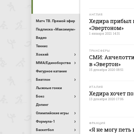
АНГЛИЯ
Хедира прибыл 
Матч ТВ. Прямой эфир
«Эвертоном»
Подписка «Максимум»
1 января 2021 14:31
Видео
Теннис
ТРАНСФЕРЫ
Хоккей
СМИ: Анчелотти
в «Эвертон»
MMA/Единоборства
15 декабря 2020 08:51
Фигурное катание
Биатлон
ИТАЛИЯ
Лыжные гонки
Хедира хочет п
Бокс
13 декабря 2020 17:06
Допинг
Олимпийские игры
Формула-1
ФРАНЦИЯ
«Я не могу петь
Баскетбол