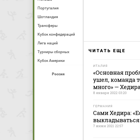
Португалия
Шотландия
Трансферы
Кубок конфедераций
Лига наций
ЧИТАТЬ ЕЩЕ
Турниры сборных
Кубок Америки
ИТАЛИЯ
«Основная проб
Россия
ушел, команда т
много» — Хедир
8 января 2022 03:20
ГЕРМАНИЯ
Сами Хедира: «
выкладываться 
7 июня 2021 22:57