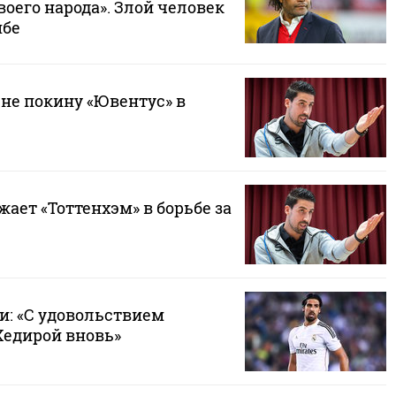
оего народа». Злой человек
мбе
 не покину «Ювентус» в
жает «Тоттенхэм» в борьбе за
и: «С удовольствием
Хедирой вновь»