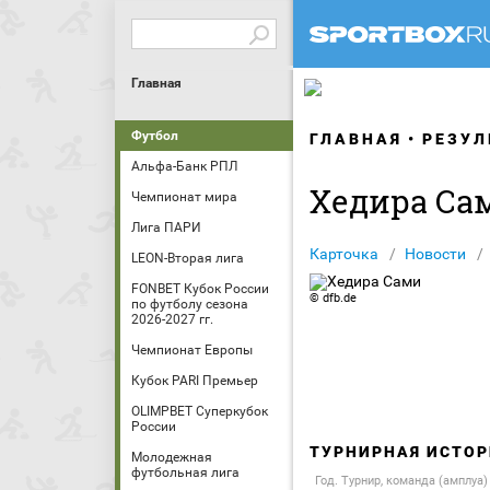
Главная
Футбол
ГЛАВНАЯ
РЕЗУЛ
Альфа-Банк РПЛ
Хедира Са
Чемпионат мира
Лига ПАРИ
Карточка
Новости
LEON-Вторая лига
FONBET Кубок России
© dfb.de
по футболу сезона
2026-2027 гг.
Чемпионат Европы
Кубок PARI Премьер
OLIMPBET Суперкубок
России
ТУРНИРНАЯ ИСТОР
Молодежная
футбольная лига
Год. Турнир, команда (амплуа)