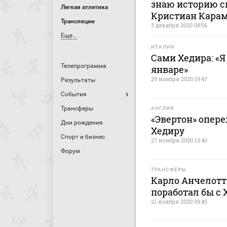
знаю историю св
Легкая атлетика
Кристиан Кара
Трансляции
3 декабря 2020 08:56
Еще...
ИТАЛИЯ
Сами Хедира: «Я
Телепрограмма
январе»
29 ноября 2020 19:47
Результаты
События
Трансферы
АНГЛИЯ
«Эвертон» опере
Дни рождения
Хедиру
Спорт и бизнес
27 ноября 2020 13:40
Форум
ТРАНСФЕРЫ
Карло Анчелотт
поработал бы с 
21 ноября 2020 09:45