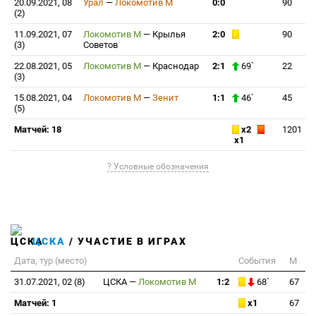
20.09.2021, 08
Урал
—
Локомотив М
0:0
90
(2)
11.09.2021, 07
Локомотив М
—
Крылья
2:0
90
(3)
Советов
22.08.2021, 05
Локомотив М
—
Краснодар
2:1
69`
22
(3)
15.08.2021, 04
Локомотив М
—
Зенит
1:1
46`
45
(5)
Матчей: 18
x2
1201
x1
? Условные обозначения
ЦСКА
/ УЧАСТИЕ В ИГРАХ
Дата, тур (место)
События
М
31.07.2021, 02 (8)
ЦСКА
—
Локомотив М
1:2
68`
67
Матчей: 1
x1
67