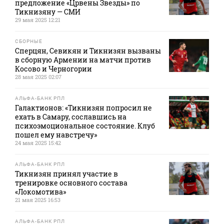
предложение «Црвены Звезды» по
Тикнизяну — СМИ
29 мая 2025 12:21
СБОРНЫЕ
Сперцян, Севикян и Тикнизян вызваны
в сборную Армении на матчи против
Косово и Черногории
28 мая 2025 02:07
АЛЬФА-БАНК РПЛ
Галактионов: «Тикнизян попросил не
ехать в Самару, сославшись на
психоэмоциональное состояние. Клуб
пошел ему навстречу»
24 мая 2025 15:42
АЛЬФА-БАНК РПЛ
Тикнизян принял участие в
тренировке основного состава
«Локомотива»
21 мая 2025 16:53
АЛЬФА-БАНК РПЛ