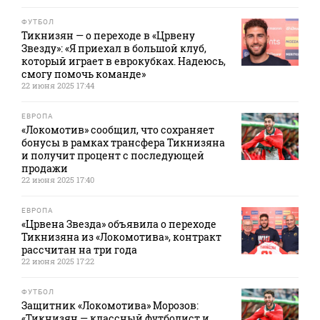
ФУТБОЛ
Тикнизян — о переходе в «Црвену
Звезду»: «Я приехал в большой клуб,
который играет в еврокубках. Надеюсь,
смогу помочь команде»
22 июня 2025 17:44
ЕВРОПА
«Локомотив» сообщил, что сохраняет
бонусы в рамках трансфера Тикнизяна
и получит процент с последующей
продажи
22 июня 2025 17:40
ЕВРОПА
«Црвена Звезда» объявила о переходе
Тикнизяна из «Локомотива», контракт
рассчитан на три года
22 июня 2025 17:22
ФУТБОЛ
Защитник «Локомотива» Морозов:
«Тикнизян — классный футболист и