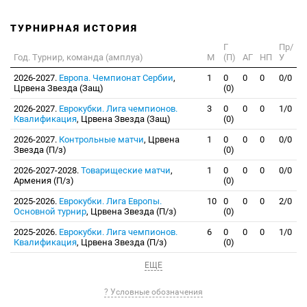
ТУРНИРНАЯ ИСТОРИЯ
Г
Пр/
Год. Турнир, команда (амплуа)
М
(П)
АГ
НП
У
2026-2027.
Европа. Чемпионат Сербии
,
1
0
0
0
0/0
Црвена Звезда (Защ)
(0)
2026-2027.
Еврокубки. Лига чемпионов.
3
0
0
0
1/0
Квалификация
, Црвена Звезда (Защ)
(0)
2026-2027.
Контрольные матчи
, Црвена
1
0
0
0
0/0
Звезда (П/з)
(0)
2026-2027-2028.
Товарищеские матчи
,
1
0
0
0
0/0
Армения (П/з)
(0)
2025-2026.
Еврокубки. Лига Европы.
10
0
0
0
2/0
Основной турнир
, Црвена Звезда (П/з)
(0)
2025-2026.
Еврокубки. Лига чемпионов.
6
0
0
0
1/0
Квалификация
, Црвена Звезда (П/з)
(0)
ЕЩЕ
? Условные обозначения