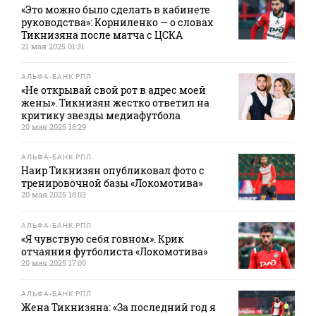
«Это можно было сделать в кабинете
руководства»: Корниленко — о словах
Тикнизяна после матча с ЦСКА
21 мая 2025 01:31
АЛЬФА-БАНК РПЛ
«Не открывай свой рот в адрес моей
жены». Тикнизян жестко ответил на
критику звезды медиафутбола
20 мая 2025 18:29
АЛЬФА-БАНК РПЛ
Наир Тикнизян опубликовал фото с
тренировочной базы «Локомотива»
20 мая 2025 18:03
АЛЬФА-БАНК РПЛ
«Я чувствую себя говном». Крик
отчаяния футболиста «Локомотива»
20 мая 2025 17:00
АЛЬФА-БАНК РПЛ
Жена Тикнизяна: «За последний год я