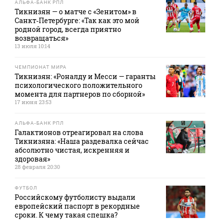
АЛЬФА-БАНК РПЛ
Тикнизян — о матче с «Зенитом» в
Санкт‑Петербурге: «Так как это мой
родной город, всегда приятно
возвращаться»
13 июля 10:14
ЧЕМПИОНАТ МИРА
Тикнизян: «Роналду и Месси — гаранты
психологического положительного
момента для партнеров по сборной»
17 июня 23:53
АЛЬФА-БАНК РПЛ
Галактионов отреагировал на слова
Тикнизяна: «Наша раздевалка сейчас
абсолютно чистая, искренняя и
здоровая»
28 февраля 20:30
ФУТБОЛ
Российскому футболисту выдали
европейский паспорт в рекордные
сроки. К чему такая спешка?