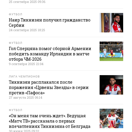
25 сентября 2025 09:36
ФУТБОЛ
Наир Тикнизян получил гражданство
Сербии
24 сентября 2025 18:25
ФУТБОЛ
Гол Сперцяна помог сборной Армении
победить команду Ирландии в матче
отбора ЧМ‑2026
9 сентября 2025 21:04
ЛИГА ЧЕМПИОНОВ
Тикнизян расплакался после
поражения «Црвены Звезды» в серии
против «Пафоса»
27 августа 2025 06:14
ФУТБОЛ
«Он меня там очень ждет». Ведущая
«Матч ТВ» рассказала о первых
впечатлениях Тикнизяна от Белграда
30 июня 2025 09:32