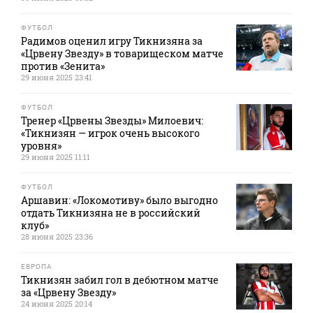
ФУТБОЛ
Радимов оценил игру Тикнизяна за
«Црвену Звезду» в товарищеском матче
против «Зенита»
29 июня 2025 23:41
ФУТБОЛ
Тренер «Црвены Звезды» Милоевич:
«Тикнизян — игрок очень высокого
уровня»
29 июня 2025 11:11
ФУТБОЛ
Аршавин: «Локомотиву» было выгодно
отдать Тикнизяна не в российский
клуб»
28 июня 2025 23:36
ЕВРОПА
Тикнизян забил гол в дебютном матче
за «Црвену Звезду»
24 июня 2025 20:14