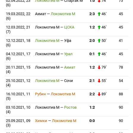
02.04.2022, 23
Локомотив М
—
Спартак М
1:0
74`
73
(6)
19.03.2022, 22
Ахмат
—
Локомотив М
2:3
46`
45
(6)
12.03.2022, 21
Локомотив М
—
ЦСКА
1:2
46`
45
(7)
12.12.2021, 18
Локомотив М
—
Уфа
2:0
50`
41
(6)
04.12.2021, 17
Локомотив М
—
Урал
0:1
46`
45
(6)
20.11.2021, 15
Локомотив М
—
Ахмат
1:2
79`
78
(4)
25.10.2021, 12
Локомотив М
—
Сочи
2:1
55`
54
(4)
16.10.2021, 11
Рубин
—
Локомотив М
2:2
89`
88
(5)
03.10.2021, 10
Локомотив М
—
Ростов
1:2
90
(4)
25.09.2021, 09
Химки
—
Локомотив М
0:0
90
(3)