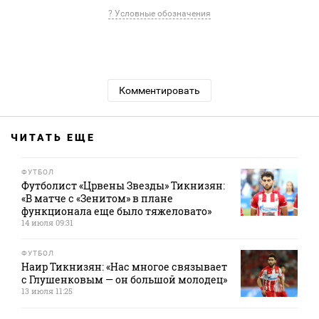
? Условные обозначения
Комментировать
ЧИТАТЬ ЕЩЕ
ФУТБОЛ
Футболист «Црвены Звезды» Тикнизян:
«В матче с «Зенитом» в плане
функционала еще было тяжеловато»
14 июля 09:31
ФУТБОЛ
Наир Тикнизян: «Нас многое связывает
с Глушенковым — он большой молодец»
13 июля 11:25