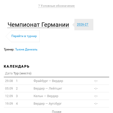
? Условные обозначения
Чемпионат Германии
2026-27
Перейти в турнир
Тренер:
Тьюне Даниэль
КАЛЕНДАРЬ
Дата
Тур (место)
29.08
1
Фрайбург
—
Вердер
-:-
05.09
2
Вердер
—
Лейпциг
-:-
12.09
3
Кельн
—
Вердер
-:-
19.09
4
Вердер
—
Аугсбург
-:-
Позже