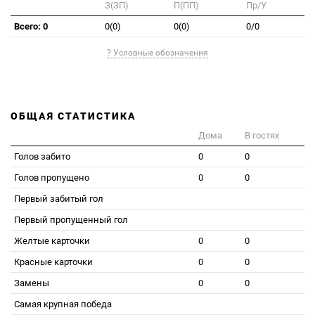
З(ЗП)
П(ПП)
Пр/У
Всего: 0
0(0)
0(0)
0/0
? Условные обозначения
ОБЩАЯ СТАТИСТИКА
Дома
В гостях
Голов забито
0
0
Голов пропущено
0
0
Первый забитый гол
Первый пропущенный гол
Желтые карточки
0
0
Красные карточки
0
0
Замены
0
0
Самая крупная победа