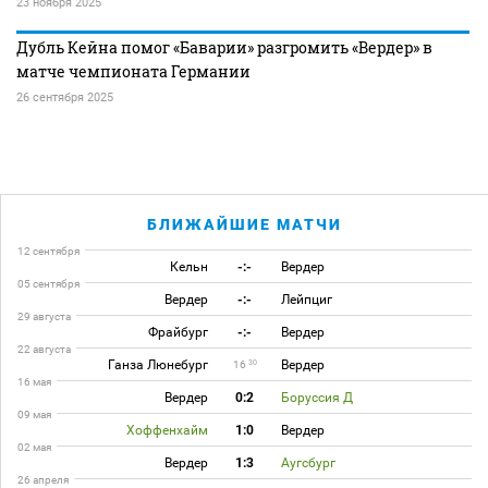
23 ноября 2025
Дубль Кейна помог «Баварии» разгромить «Вердер» в
матче чемпионата Германии
26 сентября 2025
БЛИЖАЙШИЕ МАТЧИ
12 сентября
Кельн
-:-
Вердер
05 сентября
Вердер
-:-
Лейпциг
29 августа
Фрайбург
-:-
Вердер
22 августа
Ганза Люнебург
Вердер
30
16
16 мая
Вердер
0:2
Боруссия Д
09 мая
Хоффенхайм
1:0
Вердер
02 мая
Вердер
1:3
Аугсбург
26 апреля