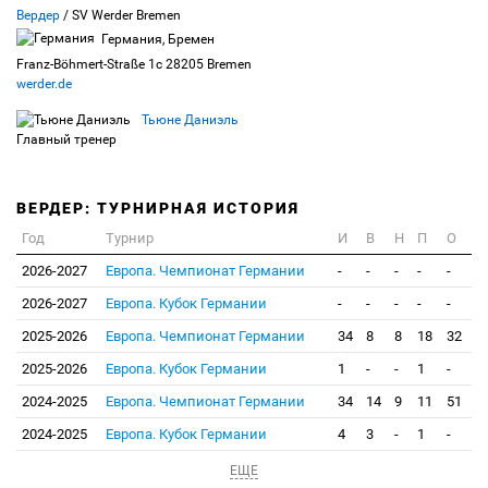
Вердер
/ SV Werder Bremen
Германия, Бремен
Franz-Böhmert-Straße 1c 28205 Bremen
werder.de
Тьюне Даниэль
Главный тренер
ВЕРДЕР: ТУРНИРНАЯ ИСТОРИЯ
Год
Турнир
И
В
Н
П
О
2026-2027
Европа. Чемпионат Германии
-
-
-
-
-
2026-2027
Европа. Кубок Германии
-
-
-
-
-
2025-2026
Европа. Чемпионат Германии
34
8
8
18
32
2025-2026
Европа. Кубок Германии
1
-
-
1
-
2024-2025
Европа. Чемпионат Германии
34
14
9
11
51
2024-2025
Европа. Кубок Германии
4
3
-
1
-
ЕЩЕ