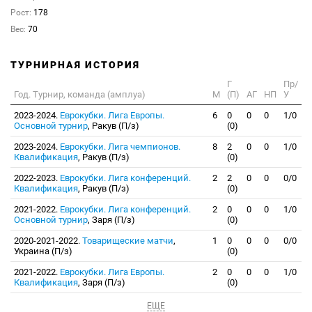
Рост:
178
Вес:
70
ТУРНИРНАЯ ИСТОРИЯ
Г
Пр/
Год. Турнир, команда (амплуа)
М
(П)
АГ
НП
У
2023-2024.
Еврокубки. Лига Европы.
6
0
0
0
1/0
Основной турнир
, Ракув (П/з)
(0)
2023-2024.
Еврокубки. Лига чемпионов.
8
2
0
0
1/0
Квалификация
, Ракув (П/з)
(0)
2022-2023.
Еврокубки. Лига конференций.
2
2
0
0
0/0
Квалификация
, Ракув (П/з)
(0)
2021-2022.
Еврокубки. Лига конференций.
2
0
0
0
1/0
Основной турнир
, Заря (П/з)
(0)
2020-2021-2022.
Товарищеские матчи
,
1
0
0
0
0/0
Украина (П/з)
(0)
2021-2022.
Еврокубки. Лига Европы.
2
0
0
0
1/0
Квалификация
, Заря (П/з)
(0)
ЕЩЕ