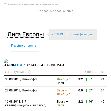
* Только матчи, в которых игрок забивал голы
? Условные обозначения
Лига Европы
2018-19
Квалификация
Перейти в турнир
ЗАРЯ
/ УЧАСТИЕ В ИГРАХ
Дата, тур (место)
События
М
30.08.2018, Плей-офф
Лейпциг
—
3:2
67`
24
Заря
23.08.2018, Плей-офф
Заря
—
0:0
57`
34
Лейпциг
16.08.2018, 3-й
Брага
—
2:2
46`
45
квалификационный раунд
Заря