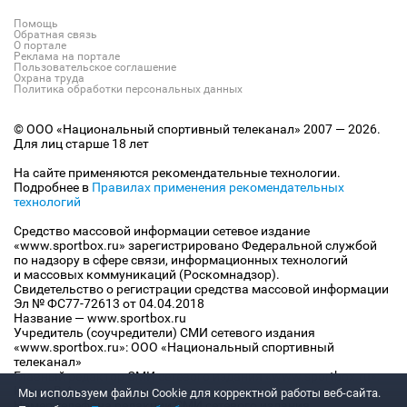
Помощь
Обратная связь
О портале
Реклама на портале
Пользовательское соглашение
Охрана труда
Политика обработки персональных данных
© ООО «Национальный спортивный телеканал» 2007 — 2026.
Для лиц старше 18 лет
На сайте применяются рекомендательные технологии.
Подробнее в
Правилах применения рекомендательных
технологий
Средство массовой информации сетевое издание
«www.sportbox.ru» зарегистрировано Федеральной службой
по надзору в сфере связи, информационных технологий
и массовых коммуникаций (Роскомнадзор).
Свидетельство о регистрации средства массовой информации
Эл № ФС77-72613 от 04.04.2018
Название — www.sportbox.ru
Учредитель (соучредители) СМИ сетевого издания
«www.sportbox.ru»: ООО «Национальный спортивный
телеканал»
Главный редактор СМИ сетевого издания «www.sportbox.ru»:
Конов В.А.
Мы используем файлы Сookie для корректной работы веб-сайта.
Номер телефона редакции СМИ сетевого издания