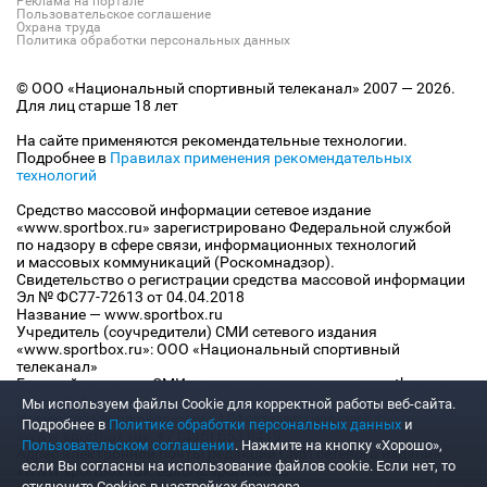
Реклама на портале
Пользовательское соглашение
Охрана труда
Политика обработки персональных данных
© ООО «Национальный спортивный телеканал» 2007 — 2026.
Для лиц старше 18 лет
На сайте применяются рекомендательные технологии.
Подробнее в
Правилах применения рекомендательных
технологий
Средство массовой информации сетевое издание
«www.sportbox.ru» зарегистрировано Федеральной службой
по надзору в сфере связи, информационных технологий
и массовых коммуникаций (Роскомнадзор).
Свидетельство о регистрации средства массовой информации
Эл № ФС77-72613 от 04.04.2018
Название — www.sportbox.ru
Учредитель (соучредители) СМИ сетевого издания
«www.sportbox.ru»: ООО «Национальный спортивный
телеканал»
Главный редактор СМИ сетевого издания «www.sportbox.ru»:
Конов В.А.
Мы используем файлы Сookie для корректной работы веб-сайта.
Номер телефона редакции СМИ сетевого издания
Подробнее в
Политике обработки персональных данных
и
«www.sportbox.ru»: +7 (495) 653 8419
Пользовательском соглашении
. Нажмите на кнопку «Хорошо»,
Адрес электронной почты редакции СМИ сетевого издания
если Вы согласны на использование файлов cookie. Если нет, то
«www.sportbox.ru»: editor@sportbox.ru
отключите Cookies в настройках браузера