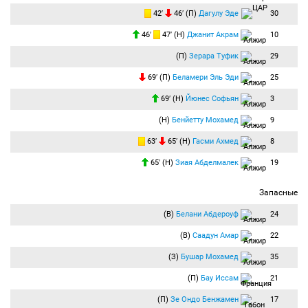
42′
46′ (П)
Дагулу Эде
30
46′
47′ (Н)
Джанит Акрам
10
(П)
Зерара Туфик
29
69′ (П)
Беламери Эль Эди
25
69′ (Н)
Йюнес Софьян
3
(Н)
Бенйетту Мохамед
9
63′
65′ (Н)
Гасми Ахмед
8
65′ (Н)
Зиая Абделмалек
19
Запасные
(В)
Белани Абдероуф
24
(В)
Саадун Амар
22
(З)
Бушар Мохамед
35
(П)
Бау Иссам
21
(П)
Зе Ондо Бенжамен
17