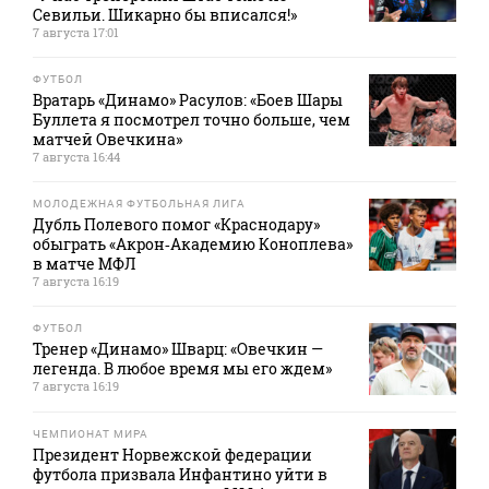
Севильи. Шикарно бы вписался!»
7 августа 17:01
ФУТБОЛ
Вратарь «Динамо» Расулов: «Боев Шары
Буллета я посмотрел точно больше, чем
матчей Овечкина»
7 августа 16:44
МОЛОДЕЖНАЯ ФУТБОЛЬНАЯ ЛИГА
Дубль Полевого помог «Краснодару»
обыграть «Акрон‑Академию Коноплева»
в матче МФЛ
7 августа 16:19
ФУТБОЛ
Тренер «Динамо» Шварц: «Овечкин —
легенда. В любое время мы его ждем»
7 августа 16:19
ЧЕМПИОНАТ МИРА
Президент Норвежской федерации
футбола призвала Инфантино уйти в