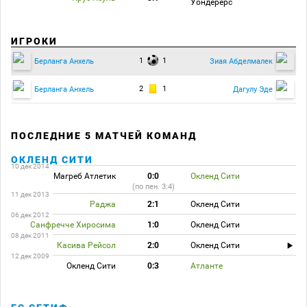
Уондерерс
ИГРОКИ
1
1
Берланга Анхель
Зиая Абделмалек
2
1
Берланга Анхель
Дагулу Эде
ПОСЛЕДНИЕ 5 МАТЧЕЙ КОМАНД
ОКЛЕНД СИТИ
10 дек 2014
Магреб Атлетик
0:0
Окленд Сити
(по пен. 3:4)
11 дек 2013
Раджа
2:1
Окленд Сити
06 дек 2012
Санфречче Хиросима
1:0
Окленд Сити
08 дек 2011
Касива Рейсол
2:0
Окленд Сити
12 дек 2009
Окленд Сити
0:3
Атланте