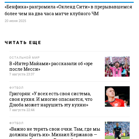
«Бенфика» разгромила «Окленд Сити» в прерывавшемся
более чем на два часа матче клубного ЧМ
20 июня 2025
ЧИТАТЬ ЕЩЕ
ОСТАЛЬНОЙ МИР
В «Интер Майами» рассказали об «эре
после Месси»
7 августа 23:37
ФУТБОЛ
Григорян: «У всех есть своя система,
своя кухня. И многие опасаются, что
Дзюба может нарушить эту кухню»
7 августа 22:44
ФУТБОЛ
«Важно не терять свои очки. Там, где мы
должны брать их». Михаил Кержаков —