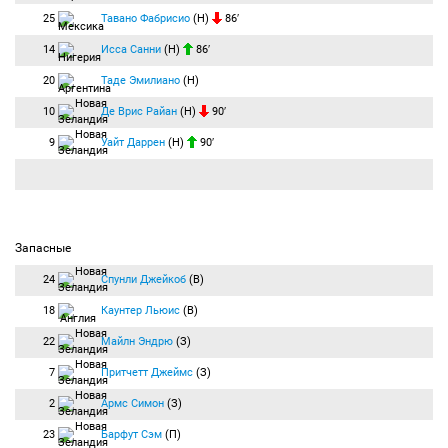
25
Тавано Фабрисио
(Н)
86′
14
Исса Санни
(Н)
86′
20
Таде Эмилиано
(Н)
10
Де Врис Райан
(Н)
90′
9
Уайт Даррен
(Н)
90′
Запасные
24
Спунли Джейкоб
(В)
18
Каунтер Льюис
(В)
22
Майлн Эндрю
(З)
7
Притчетт Джеймс
(З)
2
Армс Симон
(З)
23
Барфут Сэм
(П)