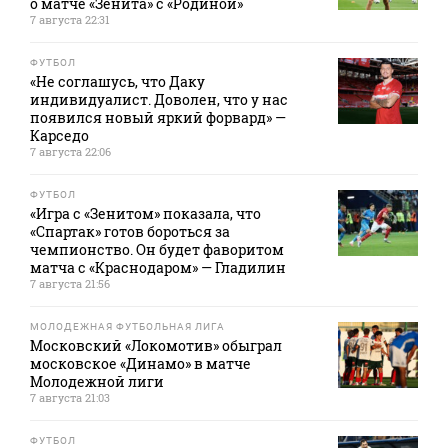
о матче «Зенита» с «Родиной»
7 августа 22:31
ФУТБОЛ
«Не соглашусь, что Даку
индивидуалист. Доволен, что у нас
появился новый яркий форвард» —
Карседо
7 августа 22:06
ФУТБОЛ
«Игра с «Зенитом» показала, что
«Спартак» готов бороться за
чемпионство. Он будет фаворитом
матча с «Краснодаром» — Гладилин
7 августа 21:56
МОЛОДЕЖНАЯ ФУТБОЛЬНАЯ ЛИГА
Московский «Локомотив» обыграл
московское «Динамо» в матче
Молодежной лиги
7 августа 21:03
ФУТБОЛ