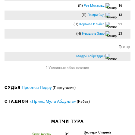
(П)
Рэт Мохамед
16
(П)
Ламри Сид
13
(Н)
Корбиаа Ильйес
91
(Н)
Немдиль Заир
23
Тренер
Мадуи Хейреддин
? Условные обозначения
СУДЬЯ
Проэнса Педру
(Португалия)
СТАДИОН
«Принц Мула Абдулла»
(Рабат)
МАТЧИ ТУРА
Вестерн Сидней
Крус Асуль
3:1