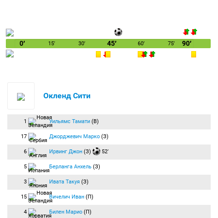
0′
45′
90′
15′
30′
60′
75′
Окленд Сити
1
Уильямс Тамати
(В)
17
Джорджевич Марко
(З)
6
Ирвинг Джон
(З)
52′
5
Берланга Анхель
(З)
3
Ивата Такуя
(З)
15
Вичелич Иван
(П)
4
Билен Марио
(П)