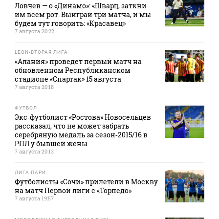
Ловчев — о «Динамо»: «Шварц, заткни
им всем рот. Выиграй три матча, и мы
будем тут говорить: «Красавец»
7 августа 20:22
LEON-ВТОРАЯ ЛИГА
«Алания» проведет первый матч на
обновленном Республиканском
стадионе «Спартак» 15 августа
7 августа 20:18
ФУТБОЛ
Экс‑футболист «Ростова» Новосельцев
рассказал, что не может забрать
серебряную медаль за сезон‑2015/16 в
РПЛ у бывшей жены
7 августа 20:13
ЛИГА ПАРИ
Футболисты «Сочи» прилетели в Москву
на матч Первой лиги с «Торпедо»
7 августа 19:57