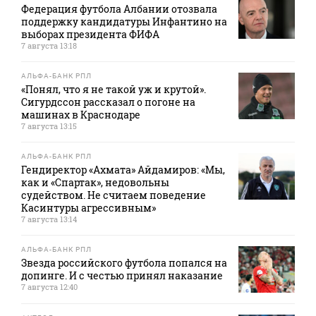
Федерация футбола Албании отозвала
поддержку кандидатуры Инфантино на
выборах президента ФИФА
7 августа 13:18
АЛЬФА-БАНК РПЛ
«Понял, что я не такой уж и крутой».
Сигурдссон рассказал о погоне на
машинах в Краснодаре
7 августа 13:15
АЛЬФА-БАНК РПЛ
Гендиректор «Ахмата» Айдамиров: «Мы,
как и «Спартак», недовольны
судейством. Не считаем поведение
Касинтуры агрессивным»
7 августа 13:14
АЛЬФА-БАНК РПЛ
Звезда российского футбола попался на
допинге. И с честью принял наказание
7 августа 12:40