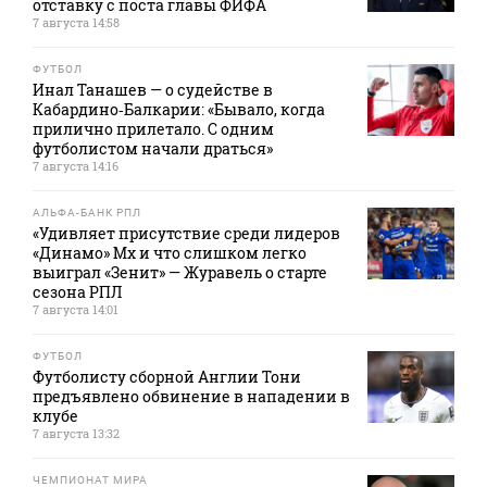
отставку с поста главы ФИФА
7 августа 14:58
ФУТБОЛ
Инал Танашев — о судействе в
Кабардино‑Балкарии: «Бывало, когда
прилично прилетало. С одним
футболистом начали драться»
7 августа 14:16
АЛЬФА-БАНК РПЛ
«Удивляет присутствие среди лидеров
«Динамо» Мх и что слишком легко
выиграл «Зенит» — Журавель о старте
сезона РПЛ
7 августа 14:01
ФУТБОЛ
Футболисту сборной Англии Тони
предъявлено обвинение в нападении в
клубе
7 августа 13:32
ЧЕМПИОНАТ МИРА