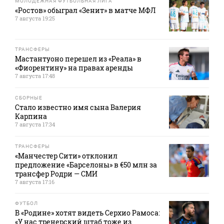
МОЛОДЕЖНАЯ ФУТБОЛЬНАЯ ЛИГА
«Ростов» обыграл «Зенит» в матче МФЛ
7 августа 19:25
ТРАНСФЕРЫ
Мастантуоно перешел из «Реала» в
«Фиорентину» на правах аренды
7 августа 17:48
СБОРНЫЕ
Стало известно имя сына Валерия
Карпина
7 августа 17:34
ТРАНСФЕРЫ
«Манчестер Сити» отклонил
предложение «Барселоны» в €50 млн за
трансфер Родри — СМИ
7 августа 17:16
ФУТБОЛ
В «Родине» хотят видеть Серхио Рамоса:
«У нас тренерский штаб тоже из