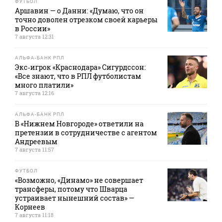
ФУТБОЛ
Аршавин — о Данни: «Думаю, что он
точно доволен отрезком своей карьеры
в России»
7 августа 12:31
АЛЬФА-БАНК РПЛ
Экс‑игрок «Краснодара» Сигурдссон:
«Все знают, что в РПЛ футболистам
много платили»
7 августа 12:16
АЛЬФА-БАНК РПЛ
В «Нижнем Новгороде» ответили на
претензии в сотрудничестве с агентом
Андреевым
7 августа 11:57
ФУТБОЛ
«Возможно, «Динамо» не совершает
трансферы, потому что Шварца
устраивает нынешний состав» —
Корнеев
7 августа 11:18