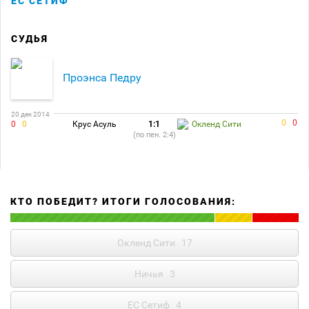
ЕС СЕТИФ
СУДЬЯ
Проэнса Педру
20 дек 2014
0
0
0
0
Крус Асуль
1:1
Окленд Сити
(по пен. 2:4)
КТО ПОБЕДИТ? ИТОГИ ГОЛОСОВАНИЯ:
Окленд Сити
17
Ничья
3
ЕС Сетиф
4