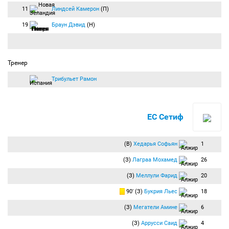
11
Линдсей Камерон
(П)
19
Браун Дэвид
(Н)
Тренер
Трибульет Рамон
ЕС Сетиф
(В)
Хедарья Софьян
1
(З)
Лаграа Мохамед
26
(З)
Меллули Фарид
20
90′ (З)
Букрия Льес
18
(З)
Мегатели Амине
6
(З)
Аррусси Саид
4