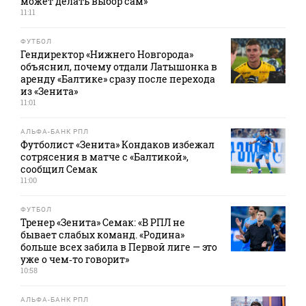
может делать выбор сам»
11:11
ФУТБОЛ
Гендиректор «Нижнего Новгорода»
объяснил, почему отдали Латышонка в
аренду «Балтике» сразу после перехода
из «Зенита»
11:01
АЛЬФА-БАНК РПЛ
Футболист «Зенита» Кондаков избежал
сотрясения в матче с «Балтикой»,
сообщил Семак
11:00
ФУТБОЛ
Тренер «Зенита» Семак: «В РПЛ не
бывает слабых команд. «Родина»
больше всех забила в Первой лиге — это
уже о чем‑то говорит»
10:58
АЛЬФА-БАНК РПЛ