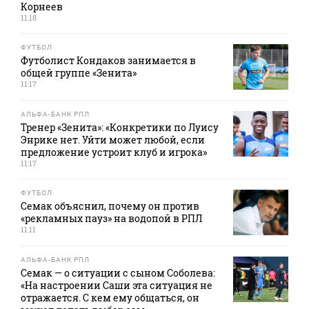
Корнеев
11:18
ФУТБОЛ
Футболист Кондаков занимается в
общей группе «Зенита»
11:17
АЛЬФА-БАНК РПЛ
Тренер «Зенита»: «Конкретики по Луису
Энрике нет. Уйти может любой, если
предложение устроит клуб и игрока»
11:17
ФУТБОЛ
Семак объяснил, почему он против
«рекламных пауз» на водопой в РПЛ
11:11
АЛЬФА-БАНК РПЛ
Семак — о ситуации с сыном Соболева:
«На настроении Саши эта ситуация не
отражается. С кем ему общаться, он