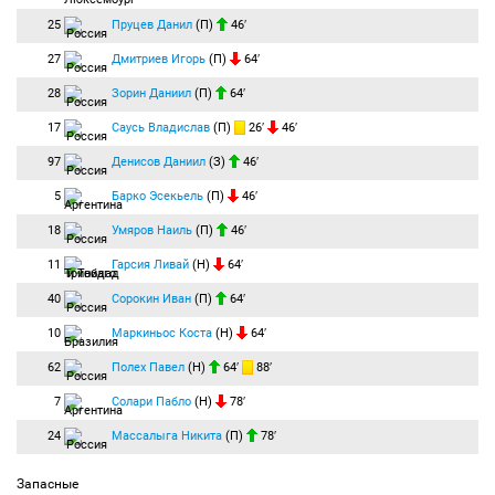
25
Пруцев Данил
(П)
46′
27
Дмитриев Игорь
(П)
64′
28
Зорин Даниил
(П)
64′
17
Саусь Владислав
(П)
26′
46′
97
Денисов Даниил
(З)
46′
5
Барко Эсекьель
(П)
46′
18
Умяров Наиль
(П)
46′
11
Гарсия Ливай
(Н)
64′
40
Сорокин Иван
(П)
64′
10
Маркиньос Коста
(Н)
64′
62
Полех Павел
(Н)
64′
88′
7
Солари Пабло
(Н)
78′
24
Массалыга Никита
(П)
78′
Запасные