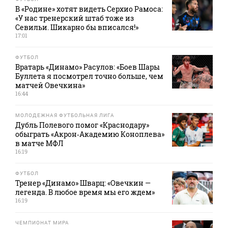
В «Родине» хотят видеть Серхио Рамоса:
«У нас тренерский штаб тоже из
Севильи. Шикарно бы вписался!»
17:01
ФУТБОЛ
Вратарь «Динамо» Расулов: «Боев Шары
Буллета я посмотрел точно больше, чем
матчей Овечкина»
16:44
МОЛОДЕЖНАЯ ФУТБОЛЬНАЯ ЛИГА
Дубль Полевого помог «Краснодару»
обыграть «Акрон‑Академию Коноплева»
в матче МФЛ
16:19
ФУТБОЛ
Тренер «Динамо» Шварц: «Овечкин —
легенда. В любое время мы его ждем»
16:19
ЧЕМПИОНАТ МИРА