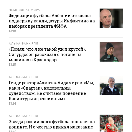
ЧЕМПИОНАТ МИРА
Федерация футбола Албании отозвала
поддержку кандидатуры Инфантино на
выборах президента ФИФА
13:18
АЛЬФА-БАНК РПЛ
«Понял, что я не такой уж и крутой».
Сигурдссон рассказал о погоне на
машинах в Краснодаре
13:15
АЛЬФА-БАНК РПЛ
Гендиректор «Ахмата» Айдамиров: «Мы,
как и «Спартак», недовольны
судейством. Не считаем поведение
Касинтуры агрессивным»
13:14
АЛЬФА-БАНК РПЛ
Звезда российского футбола попался на
допинге. И с честью принял наказание
12:40