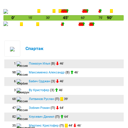
0′
45′
90′
15′
30′
60′
75′
Спартак
1
Помазун Илья
(В)
46′
98
Максименко Александр
(В)
46′
6
Бабич Срджан
(З)
46′
3
Ву Кристофер
(З)
46′
68
Литвинов Руслан
(П)
39′
47
Зобнин Роман
(П)
64′
82
Хлусевич Даниил
(П)
64′
35
Мартинс Кристофер
(П)
44′
46′