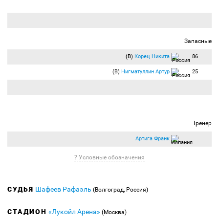
Запасные
(В)
Корец Никита
86
(В)
Нигматуллин Артур
25
Тренер
Артига Франк
? Условные обозначения
СУДЬЯ
Шафеев Рафаэль
(Волгоград, Россия)
СТАДИОН
«Лукойл Арена»
(Москва)