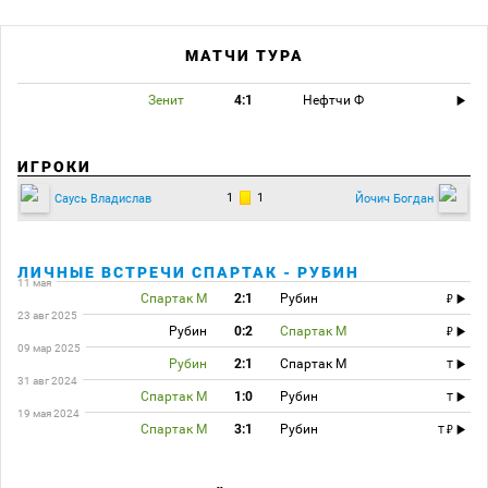
МАТЧИ ТУРА
Зенит
4:1
Нефтчи Ф
ИГРОКИ
1
1
Саусь Владислав
Йочич Богдан
ЛИЧНЫЕ ВСТРЕЧИ СПАРТАК - РУБИН
11 мая
Спартак М
2:1
Рубин
23 авг 2025
Рубин
0:2
Спартак М
09 мар 2025
Рубин
2:1
Спартак М
T
31 авг 2024
Спартак М
1:0
Рубин
T
19 мая 2024
Спартак М
3:1
Рубин
T