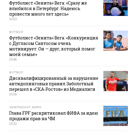
Футболист «Зенита» Вега: «Сразу же
влюбился в Петербург. Надеюсь
провести много лет здесь»
10:53
ФУТБОЛ
Футболист «Зенита» Вега: «Конкуренция
с Дугласом Сантосом очень
мотивирует. Он — друг, который помог
моей семье»
10:45
ФУТБОЛ
Дисквалифицированный за нарушение
антидопинговых правил Заболотный
перешел в «СКА‑Ростов» из Медиалиги
10:26
ЧЕМПИОНАТ МИРА
Глава FPF раскритиковал ФИФА за идею
продажи прав на ЧМ
10:22