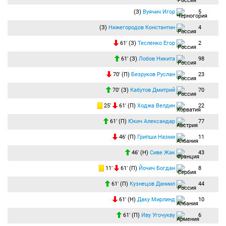
(З)
Вуячич Игор
5
(З)
Нижегородов Константин
4
61′ (З)
Тесленко Егор
2
61′ (З)
Лобов Никита
98
70′ (П)
Безруков Руслан
23
70′ (З)
Кабутов Дмитрий
70
25′
61′ (П)
Ходжа Велдин
22
61′ (П)
Юкич Александар
77
46′ (П)
Грипши Назми
11
46′ (Н)
Сиве Жак
43
11′
61′ (П)
Йочич Богдан
8
61′ (П)
Кузнецов Даниил
44
61′ (Н)
Даку Мирлинд
10
61′ (П)
Иву Угочукву
6