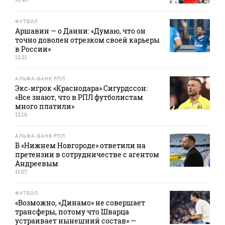
ФУТБОЛ
Аршавин — о Данни: «Думаю, что он
точно доволен отрезком своей карьеры
в России»
12:31
АЛЬФА-БАНК РПЛ
Экс‑игрок «Краснодара» Сигурдссон:
«Все знают, что в РПЛ футболистам
много платили»
12:16
АЛЬФА-БАНК РПЛ
В «Нижнем Новгороде» ответили на
претензии в сотрудничестве с агентом
Андреевым
11:57
ФУТБОЛ
«Возможно, «Динамо» не совершает
трансферы, потому что Шварца
устраивает нынешний состав» —