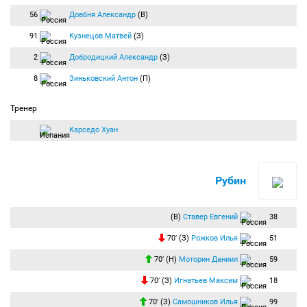
56
Довбня Александр
(В)
91
Кузнецов Матвей
(З)
2
Добродицкий Александр
(З)
8
Зиньковский Антон
(П)
Тренер
Карседо Хуан
Рубин
(В)
Ставер Евгений
38
70′ (З)
Рожков Илья
51
70′ (Н)
Моторин Даниил
59
70′ (З)
Игнатьев Максим
18
70′ (З)
Самошников Илья
99