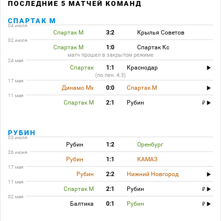
ПОСЛЕДНИЕ 5 МАТЧЕЙ КОМАНД
СПАРТАК М
04 июля
Спартак М
3:2
Крылья Советов
02 июля
Спартак М
1:0
Спартак Кс
матч прошел в закрытом режиме
24 мая
Спартак
1:1
Краснодар
(по пен. 4:3)
17 мая
Динамо Мх
0:0
Спартак М
11 мая
Спартак М
2:1
Рубин
РУБИН
03 июля
Рубин
1:2
Оренбург
26 июня
Рубин
1:1
КАМАЗ
17 мая
Рубин
2:2
Нижний Новгород
11 мая
Спартак М
2:1
Рубин
02 мая
Балтика
0:1
Рубин