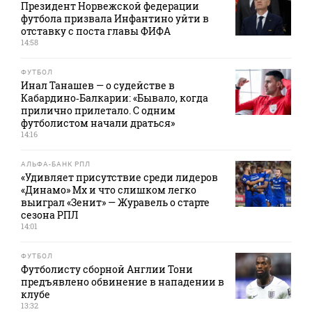
Президент Норвежской федерации
футбола призвала Инфантино уйти в
отставку с поста главы ФИФА
14:58
ФУТБОЛ
Инал Танашев — о судействе в
Кабардино‑Балкарии: «Бывало, когда
прилично прилетало. С одним
футболистом начали драться»
14:16
АЛЬФА-БАНК РПЛ
«Удивляет присутствие среди лидеров
«Динамо» Мх и что слишком легко
выиграл «Зенит» — Журавель о старте
сезона РПЛ
14:01
ФУТБОЛ
Футболисту сборной Англии Тони
предъявлено обвинение в нападении в
клубе
13:32