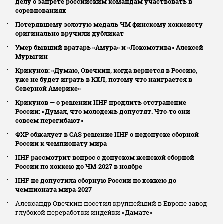
делу о запрете российским командам участвовать в
соревнованиях
Потерявшему золотую медаль ЧМ финскому хоккеисту
оригинально вручили дубликат
Умер бывший вратарь «Амура» и «Локомотива» Алексей
Мурыгин
Крикунов: «Думаю, Овечкин, когда вернется в Россию,
уже не будет играть в КХЛ, потому что наиграется в
Северной Америке»
Крикунов — о решении IIHF продлить отстранение
России: «Думал, что молодежь допустят. Что‑то они
совсем перегибают»
ФХР обжалует в CAS решение IIHF о недопуске сборной
России к чемпионату мира
IIHF рассмотрит вопрос с допуском женской сборной
России по хоккею до ЧМ‑2027 в ноябре
IIHF не допустила сборную России по хоккею до
чемпионата мира‑2027
Александр Овечкин посетил крупнейший в Европе завод
глубокой переработки индейки «Дамате»