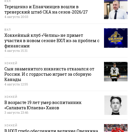
КХЛ
Терещенко и Епанчинцев вошли в
тренерский штаб СКА на сезон‑2026/27
4 августа 20:03
ВХЛ
Хоккейный клуб «Челны» не примет
участия в новом сезоне ВХЛ из‑за проблем с
финансами
4 августа 15:31
ХОККЕЙ
Сын знаменитого хоккеиста отказался от
России. И с гордостью играет за сборную
Канады
4 августа 12:55
ХОККЕЙ
В возрасте 19 лет умер воспитанник
«Салавата Юлаева» Ханов
3 августа 23:46
ХОККЕЙ
В НХЛ грубо обесценили величие Овечкина.