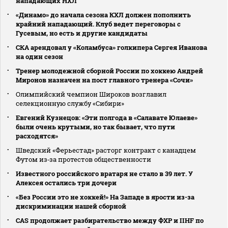
нападающих НХЛ
«Динамо» до начала сезона КХЛ должен пополнить
крайний нападающий. Клуб ведет переговоры с
Гусевым, но есть и другие кандидаты
СКА арендовал у «Коламбуса» голкипера Сергея Иванова
на один сезон
Тренер молодежной сборной России по хоккею Андрей
Миронов назначен на пост главного тренера «Сочи»
Олимпийский чемпион Широков возглавил
селекционную службу «Сибири»
Евгений Кузнецов: «Эти полгода в «Салавате Юлаеве»
были очень крутыми, но так бывает, что пути
расходятся»
Шведский «Ферьестад» расторг контракт с канадцем
Футом из‑за протестов общественности
Известного российского вратаря не стало в 39 лет. У
Алексея остались три дочери
«Без России это не хоккей!» На Западе в ярости из-за
дискриминации нашей сборной
CAS продолжает разбирательство между ФХР и IIHF по