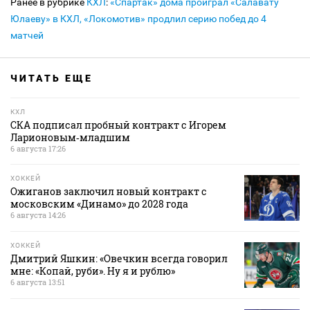
Ранее в рубрике
КХЛ
:
«Спартак» дома проиграл «Салавату
Юлаеву» в КХЛ, «Локомотив» продлил серию побед до 4
матчей
ЧИТАТЬ ЕЩЕ
КХЛ
СКА подписал пробный контракт с Игорем
Ларионовым‑младшим
6 августа 17:26
ХОККЕЙ
Ожиганов заключил новый контракт с
московским «Динамо» до 2028 года
6 августа 14:26
ХОККЕЙ
Дмитрий Яшкин: «Овечкин всегда говорил
мне: «Копай, руби». Ну я и рублю»
6 августа 13:51