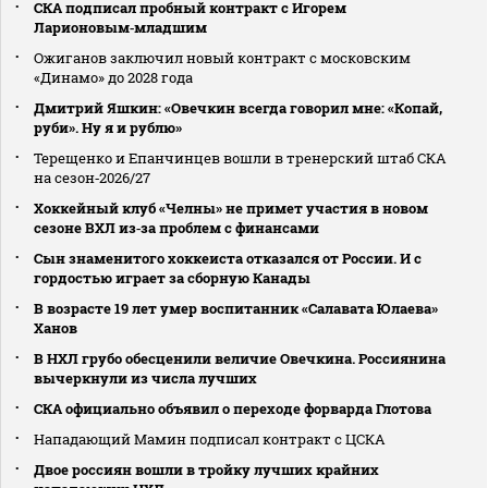
СКА подписал пробный контракт с Игорем
Ларионовым‑младшим
Ожиганов заключил новый контракт с московским
«Динамо» до 2028 года
Дмитрий Яшкин: «Овечкин всегда говорил мне: «Копай,
руби». Ну я и рублю»
Терещенко и Епанчинцев вошли в тренерский штаб СКА
на сезон‑2026/27
Хоккейный клуб «Челны» не примет участия в новом
сезоне ВХЛ из‑за проблем с финансами
Сын знаменитого хоккеиста отказался от России. И с
гордостью играет за сборную Канады
В возрасте 19 лет умер воспитанник «Салавата Юлаева»
Ханов
В НХЛ грубо обесценили величие Овечкина. Россиянина
вычеркнули из числа лучших
СКА официально объявил о переходе форварда Глотова
Нападающий Мамин подписал контракт с ЦСКА
Двое россиян вошли в тройку лучших крайних