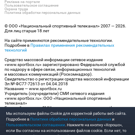
Реклама на портале
Пользовательское соглашение
Охрана труда
Политика обработки персональных данных
© ООО «Национальный спортивный телеканал» 2007 — 2026.
Для лиц старше 18 лет
На сайте применяются рекомендательные технологии.
Подробнее в
Правилах применения рекомендательных
технологий
Средство массовой информации сетевое издание
«www.sportbox.ru» зарегистрировано Федеральной службой
по надзору в сфере связи, информационных технологий
и массовых коммуникаций (Роскомнадзор).
Свидетельство о регистрации средства массовой информации
Эл № ФС77-72613 от 04.04.2018
Название — www.sportbox.ru
Учредитель (соучредители) СМИ сетевого издания
«www.sportbox.ru»: ООО «Национальный спортивный
телеканал»
Главный редактор СМИ сетевого издания «www.sportbox.ru»:
Конов В.А.
Мы используем файлы Сookie для корректной работы веб-сайта.
Номер телефона редакции СМИ сетевого издания
Подробнее в
Политике обработки персональных данных
и
«www.sportbox.ru»: +7 (495) 653 8419
Пользовательском соглашении
. Нажмите на кнопку «Хорошо»,
Адрес электронной почты редакции СМИ сетевого издания
если Вы согласны на использование файлов cookie. Если нет, то
«www.sportbox.ru»: editor@sportbox.ru