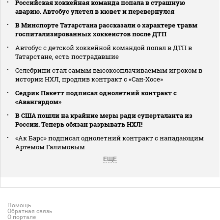
Российская хоккейная команда попала в страшную
аварию. Автобус улетел в кювет и перевернулся
В Минспорте Татарстана рассказали о характере травм
госпитализированных хоккеистов после ДТП
Автобус с детской хоккейной командой попал в ДТП в
Татарстане, есть пострадавшие
Селебрини стал самым высокооплачиваемым игроком в
истории НХЛ, продлив контракт с «Сан‑Хосе»
Седрик Пакетт подписал однолетний контракт с
«Авангардом»
В США пошли на крайние меры ради суперталанта из
России. Теперь обязан разрывать НХЛ!
«Ак Барс» подписал однолетний контракт с нападающим
Артемом Галимовым
ЕЩЕ
Помощь
Обратная связь
О портале