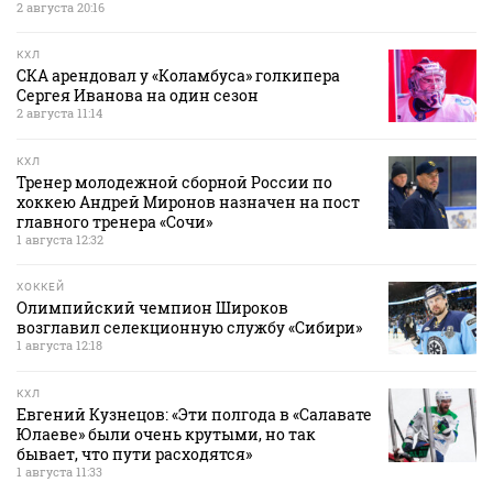
2 августа 20:16
КХЛ
СКА арендовал у «Коламбуса» голкипера
Сергея Иванова на один сезон
2 августа 11:14
КХЛ
Тренер молодежной сборной России по
хоккею Андрей Миронов назначен на пост
главного тренера «Сочи»
1 августа 12:32
ХОККЕЙ
Олимпийский чемпион Широков
возглавил селекционную службу «Сибири»
1 августа 12:18
КХЛ
Евгений Кузнецов: «Эти полгода в «Салавате
Юлаеве» были очень крутыми, но так
бывает, что пути расходятся»
1 августа 11:33