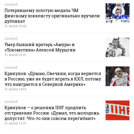
ХОККЕЙ
Потерявшему золотую медаль ЧМ
финскому хоккеисту оригинально вручили
дубликат
31 июля 15:42
ХОККЕЙ
Умер бывший вратарь «Амура» и
«Локомотива» Алексей Мурыгин
31 июля 15:21
ХОККЕЙ
Крикунов: «Думаю, Овечкин, когда вернется
в Россию, уже не будет играть в КХЛ, потому
что наиграется в Северной Америке»
31 июля 14:54
ХОККЕЙ
Крикунов — о решении IIHF продлить
отстранение России: «Думал, что молодежь
допустят. Что‑то они совсем перегибают»
31 июля 13:10