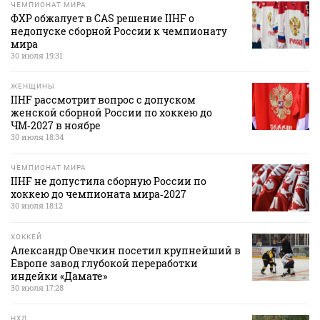
ЧЕМПИОНАТ МИРА
ФХР обжалует в CAS решение IIHF о
недопуске сборной России к чемпионату
мира
30 июля 19:31
ЖЕНЩИНЫ
IIHF рассмотрит вопрос с допуском
женской сборной России по хоккею до
ЧМ‑2027 в ноябре
30 июля 18:34
ЧЕМПИОНАТ МИРА
IIHF не допустила сборную России по
хоккею до чемпионата мира‑2027
30 июля 18:12
ХОККЕЙ
Александр Овечкин посетил крупнейший в
Европе завод глубокой переработки
индейки «Дамате»
30 июля 17:28
НХЛ