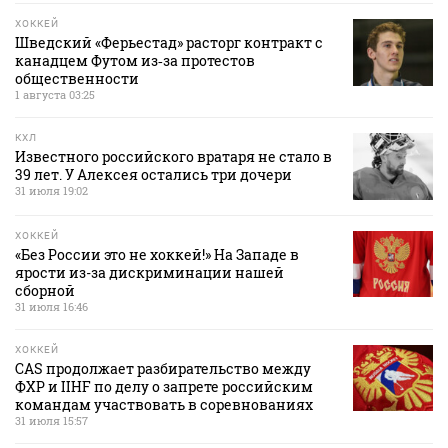
ХОККЕЙ
Шведский «Ферьестад» расторг контракт с
канадцем Футом из‑за протестов
общественности
1 августа 03:25
КХЛ
Известного российского вратаря не стало в
39 лет. У Алексея остались три дочери
31 июля 19:02
ХОККЕЙ
«Без России это не хоккей!» На Западе в
ярости из-за дискриминации нашей
сборной
31 июля 16:46
ХОККЕЙ
CAS продолжает разбирательство между
ФХР и IIHF по делу о запрете российским
командам участвовать в соревнованиях
31 июля 15:57