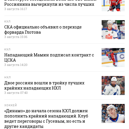
Россиянина вычеркнули из числа лучших
3 августа 16:17
КХЛ
СКА официально объявил о переходе
форварда Глотова
3 августа 15:06
КХЛ
Нападающий Мамин подписал контракт с
ЦСКА
3 августа 14:20
НХЛ
Двое россиян вошли в тройку лучших
крайних нападающих НХЛ
3 августа 07:40
ХОККЕЙ
«Динамо» до начала сезона КХЛ должен
пополнить крайний нападающий. Клуб
ведет переговоры с Гусевым, но есть и
другие кандидаты