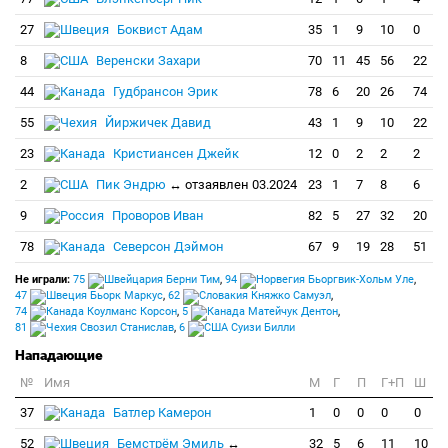
27
Боквист Адам
35
1
9
10
0
8
Веренски Захари
70
11
45
56
22
44
Гудбрансон Эрик
78
6
20
26
74
55
Йиржичек Давид
43
1
9
10
22
23
Кристиансен Джейк
12
0
2
2
2
2
Пик Эндрю
↔ отзаявлен 03.2024
23
1
7
8
6
9
Проворов Иван
82
5
27
32
20
78
Северсон Дэймон
67
9
19
28
51
Не играли:
75
Берни Тим
,
94
Бьоргвик-Хольм Уле
,
47
Бьорк Маркус
,
62
Княжко Самуэл
,
74
Коулманс Корсон
,
5
Матейчук Дентон
,
81
Свозил Станислав
,
6
Суизи Билли
Нападающие
№
Имя
M
Г
П
Г+П
Ш
37
Батлер Камерон
1
0
0
0
0
52
Бемстрём Эмиль
↔
32
5
6
11
10