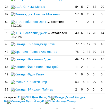
24
Оливье Мэтью
54
5
7
12
70
82
Пюхтия Микаель
17
0
2
2
0
50
Робинсон Эрик
↔ отзаявлен
7
1
0
1
0
12.2023
96
Рословик Джек
↔ отзаявлен
40
6
17
23
14
03.2024
4
Силлинджер Коул
77
13
19
32
46
42
Тексье Александр
78
12
18
30
38
11
Фантилли Адам
49
12
15
27
16
64
Фикс-Волански Трей
11
2
1
3
2
19
Фуди Лиам
1
0
0
0
0
59
Чинахов Егор
53
16
13
29
6
39
Эйнджел Тайлер
2
0
0
0
0
Не играли:
21
Данн Джош
,
69
Дюмей Жордан
,
46
Луото Йона
,
41
Маккаун Хантер