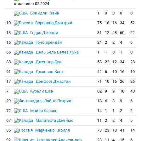
отзаявлен 02.2024
Бриндли Гэвин
1
0
0
0
0
10
Воронков Дмитрий
75
18
16
34
52
13
Годро Джонни
81
12
48
60
22
16
Гонс Брендан
24
2
2
4
6
65
Дель Бель Белез Лука
1
1
0
1
0
38
Дженнер Бун
58
22
12
34
28
91
Джонсон Кент
42
6
10
16
10
17
Дэнфорт Джастин
71
10
16
26
26
7
Курали Шон
62
9
9
18
40
29
Лайне Патрик
18
6
3
9
6
72
Майер Карсон
14
1
1
2
2
67
Малатеста Джеймс
11
2
2
4
5
86
Марченко Кирилл
78
23
18
41
14
92
Нюландер Александер
23
11
4
15
6