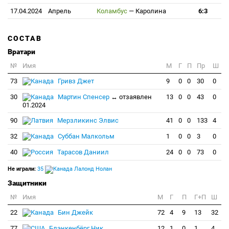
17.04.2024
Апрель
Коламбус
—
Каролина
6:3
СОСТАВ
Вратари
№
Имя
M
Г
П
Пр
Ш
73
Гривз Джет
9
0
0
30
0
30
Мартин Спенсер
↔ отзаявлен
13
0
0
43
0
01.2024
90
Мерзликинс Элвис
41
0
0
133
4
32
Суббан Малкольм
1
0
0
3
0
40
Тарасов Даниил
24
0
0
73
0
Не играли:
35
Лалонд Нолан
Защитники
№
Имя
M
Г
П
Г+П
Ш
22
Бин Джейк
72
4
9
13
32
77
Блэнкенбёрг Ник
12
1
0
1
4