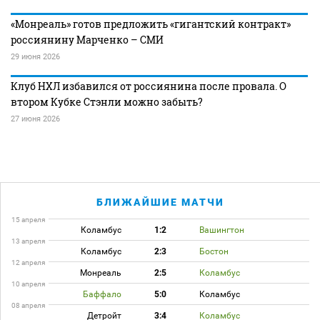
«Монреаль» готов предложить «гигантский контракт»
россиянину Марченко – СМИ
29 июня 2026
Клуб НХЛ избавился от россиянина после провала. О
втором Кубке Стэнли можно забыть?
27 июня 2026
БЛИЖАЙШИЕ МАТЧИ
15 апреля
Коламбус
1:2
Вашингтон
13 апреля
Коламбус
2:3
Бостон
12 апреля
Монреаль
2:5
Коламбус
10 апреля
Баффало
5:0
Коламбус
08 апреля
Детройт
3:4
Коламбус