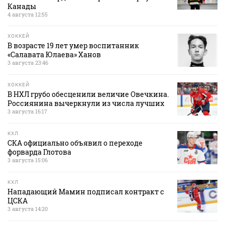
Канады
4 августа 12:55
ХОККЕЙ
В возрасте 19 лет умер воспитанник
«Салавата Юлаева» Ханов
3 августа 23:46
ХОККЕЙ
В НХЛ грубо обесценили величие Овечкина.
Россиянина вычеркнули из числа лучших
3 августа 16:17
КХЛ
СКА официально объявил о переходе
форварда Глотова
3 августа 15:06
КХЛ
Нападающий Мамин подписал контракт с
ЦСКА
3 августа 14:20