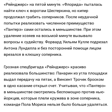
«Рейнджерс» на пятой минуте. «Флорида» пыталась
найти ключ к воротам Шестеркина, но кипер
продолжал грабить соперников. После неудачной
попытки реализовать численное преимущество
«Пантерз» сами остались в меньшинстве. При этом
удаление хозяев на восьмой минуте вызывало
вопросы к судейству. Форвард Уильям Кулле подрезал
Антона Лунделла и без посторонней помощи лицом
врезался в клюшку соперника.
Грозная спецбригада «Рейнджерс» красиво
реализовала большинство: Панарин из угла площадки
выдал передачу на пятак, а Винсент Трочек броском
в одно касание открыл счет. Учитывая, что «Пантерз»
в меньшинстве смотрелись беспомощно против нью-
йоркцев, которые плели кружева в зоне соперника,
команде Пола Мориса нельзя было больше удаляться.