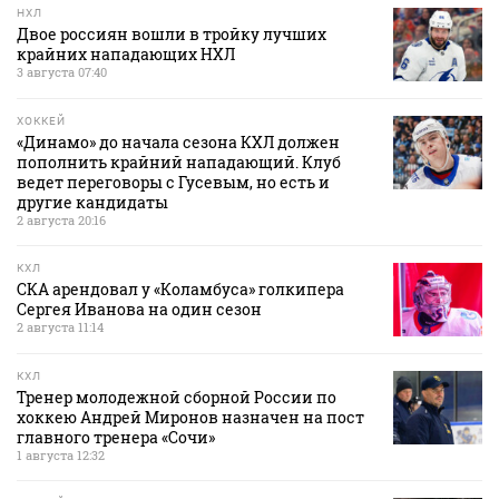
НХЛ
Двое россиян вошли в тройку лучших
крайних нападающих НХЛ
3 августа 07:40
ХОККЕЙ
«Динамо» до начала сезона КХЛ должен
пополнить крайний нападающий. Клуб
ведет переговоры с Гусевым, но есть и
другие кандидаты
2 августа 20:16
КХЛ
СКА арендовал у «Коламбуса» голкипера
Сергея Иванова на один сезон
2 августа 11:14
КХЛ
Тренер молодежной сборной России по
хоккею Андрей Миронов назначен на пост
главного тренера «Сочи»
1 августа 12:32