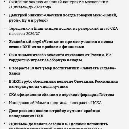
Ожиганов заключил новый контракт с московским
«Динамо» до 2028 года
Дмитрий Яшкин: «Овечкин всегда говорил мне: «Копай,
руби». Ну я и рублю»
Терещенко и Епанчинцев вошли в тренерский штаб СКА
на сезон‑2026/27
Хоккейный клуб «Челны» не примет участия в новом
сезоне ВХЛ из‑за проблем с финансами
Сын знаменитого хоккеиста отказался от России. И с
гордостью играет за сборную Канады
В возрасте 19 лет умер воспитанник «Салавата Юлаева»
Ханов
В НХЛ грубо обесценили величие Овечкина. Россиянина
вычеркнули из числа лучших
СКА официально объявил о переходе форварда Глотова
Нападающий Мамин подписал контракт с ЦСКА
Двое россиян вошли в тройку лучших крайних
нападающих НХЛ
«Динамо» до начала сезона КХЛ должен пополнить