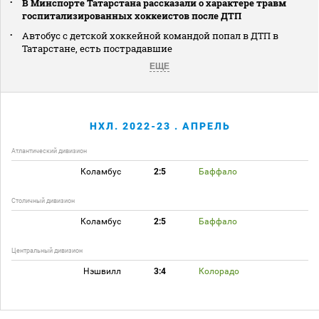
В Минспорте Татарстана рассказали о характере травм
госпитализированных хоккеистов после ДТП
Автобус с детской хоккейной командой попал в ДТП в
Татарстане, есть пострадавшие
ЕЩЕ
НХЛ. 2022-23 . АПРЕЛЬ
Атлантический дивизион
Коламбус
2:5
Баффало
Столичный дивизион
Коламбус
2:5
Баффало
Центральный дивизион
Нэшвилл
3:4
Колорадо