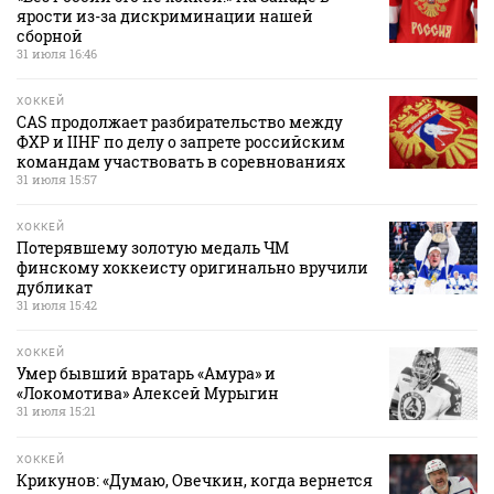
ярости из-за дискриминации нашей
сборной
31 июля 16:46
ХОККЕЙ
CAS продолжает разбирательство между
ФХР и IIHF по делу о запрете российским
командам участвовать в соревнованиях
31 июля 15:57
ХОККЕЙ
Потерявшему золотую медаль ЧМ
финскому хоккеисту оригинально вручили
дубликат
31 июля 15:42
ХОККЕЙ
Умер бывший вратарь «Амура» и
«Локомотива» Алексей Мурыгин
31 июля 15:21
ХОККЕЙ
Крикунов: «Думаю, Овечкин, когда вернется