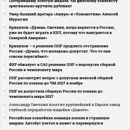
Потерявшему золотую медаль ЧМ финскому хоккеисту
оригинально вручили дубликат
Умер бывший вратарь «Амура» и «Локомотива» Алексей
Мурыгин
Крикунов: «Думаю, Овечкин, когда вернется в Россию,
уже не будет играть в КХЛ, потому что наиграется в
Северной Америке»
Крикунов — о решении IIHF продлить отстранение
России: «Думал, что молодежь допустят. Что‑то они
совсем перегибают»
ФХР обжалует в CAS решение IIHF о недопуске сборной
России к чемпионату мира
IIHF рассмотрит вопрос с допуском женской сборной
России по хоккею до ЧМ‑2027 в ноябре
IIHF не допустила сборную России по хоккею до
чемпионата мира‑2027
Александр Овечкин посетил крупнейший в Европе завод
глубокой переработки индейки «Дамате»
Российская хоккейная команда попала в страшную
аварию. Автобус улетел в кювет и перевернулся