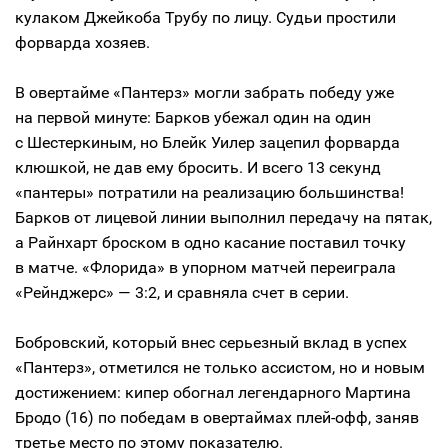
кулаком Джейкоба Трубу по лицу. Судьи простили
форварда хозяев.
В овертайме «Пантерз» могли забрать победу уже
на первой минуте: Барков убежал один на один
с Шестеркиным, но Блейк Уилер зацепил форварда
клюшкой, не дав ему бросить. И всего 13 секунд
«пантеры» потратили на реализацию большинства!
Барков от лицевой линии выполнил передачу на пятак,
а Райнхарт броском в одно касание поставил точку
в матче. «Флорида» в упорном матчей переиграла
«Рейнджерс» — 3:2, и сравняла счет в серии.
Бобровский, который внес серьезный вклад в успех
«Пантерз», отметился не только ассистом, но и новым
достижением: кипер обогнал легендарного Мартина
Бродо (16) по победам в овертаймах плей-офф, заняв
третье место по этому показателю.