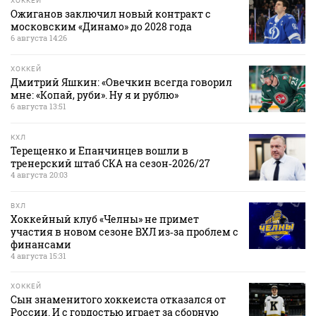
ХОККЕЙ
Ожиганов заключил новый контракт с
московским «Динамо» до 2028 года
6 августа 14:26
ХОККЕЙ
Дмитрий Яшкин: «Овечкин всегда говорил
мне: «Копай, руби». Ну я и рублю»
6 августа 13:51
КХЛ
Терещенко и Епанчинцев вошли в
тренерский штаб СКА на сезон‑2026/27
4 августа 20:03
ВХЛ
Хоккейный клуб «Челны» не примет
участия в новом сезоне ВХЛ из‑за проблем с
финансами
4 августа 15:31
ХОККЕЙ
Сын знаменитого хоккеиста отказался от
России. И с гордостью играет за сборную