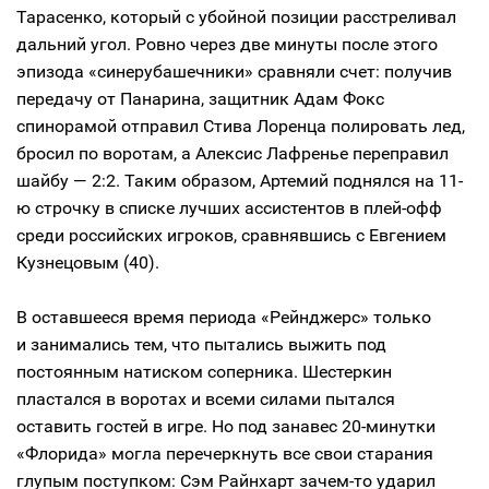
Тарасенко, который с убойной позиции расстреливал
дальний угол. Ровно через две минуты после этого
эпизода «синерубашечники» сравняли счет: получив
передачу от Панарина, защитник Адам Фокс
спинорамой отправил Стива Лоренца полировать лед,
бросил по воротам, а Алексис Лафренье переправил
шайбу — 2:2. Таким образом, Артемий поднялся на 11-
ю строчку в списке лучших ассистентов в плей-офф
среди российских игроков, сравнявшись с Евгением
Кузнецовым (40).
В оставшееся время периода «Рейнджерс» только
и занимались тем, что пытались выжить под
постоянным натиском соперника. Шестеркин
пластался в воротах и всеми силами пытался
оставить гостей в игре. Но под занавес 20-минутки
«Флорида» могла перечеркнуть все свои старания
глупым поступком: Сэм Райнхарт зачем-то ударил