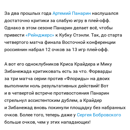
За два прошлых года
Артемий Панарин
наслушался
достаточно критики за слабую игру в плей-офф.
Однако в этом сезоне Панарин делает всё, чтобы
привести
«Рейнджерс»
к Кубку Стэнли. Так, до старта
четвертого матча финала Восточной конференции
россиянин набрал 12 очков за 13 игр плей-офф.
А вот его одноклубников Криса Крайдера и Мику
Зибанежада критиковать есть за что. Форварды
за три матча серии против «Флориды» на двоих
выполнили ноль результативных действий! Вот
и в четвертой встрече противостояния Панарин
стрельнул ассистентским дублем, а Крайдер
и Зибанежад вновь покинули площадку без набранных
очков. Более того, теперь даже у
Сергея Бобровского
больше очков, чем у этих нападающих!