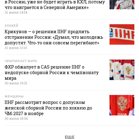
в Россию, уже не будет играть в КХЛ, потому
что наиграется в Северной Америке»
31 июля 14:54
ХОККЕЙ
Крикунов — о решении IIHF продлить
отстранение России: «Думал, что молодежь
допустят. Что‑то они совсем перегибают»
31 июля 13:10
ЧЕМПИОНАТ МИРА
ФХР обжалует в CAS решение IIHF о
недопуске сборной России к чемпионату
мира
30 июля 19:31
ЖЕНЩИНЫ
IIHF рассмотрит вопрос с допуском
женской сборной России по хоккею до
ЧМ‑2027 в ноябре
30 июля 18:34
ЕЩЕ