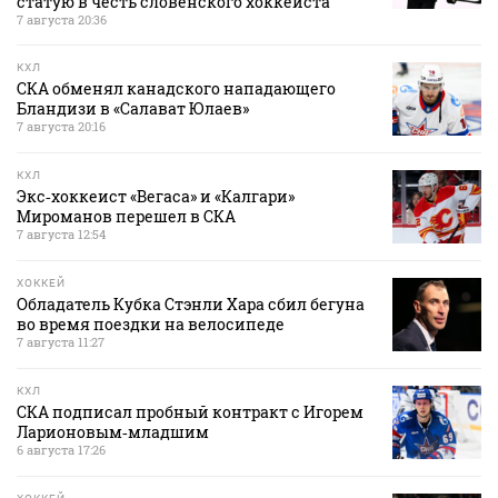
статую в честь словенского хоккеиста
7 августа 20:36
КХЛ
СКА обменял канадского нападающего
Бландизи в «Салават Юлаев»
7 августа 20:16
КХЛ
Экс‑хоккеист «Вегаса» и «Калгари»
Мироманов перешел в СКА
7 августа 12:54
ХОККЕЙ
Обладатель Кубка Стэнли Хара сбил бегуна
во время поездки на велосипеде
7 августа 11:27
КХЛ
СКА подписал пробный контракт с Игорем
Ларионовым‑младшим
6 августа 17:26