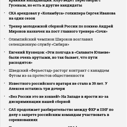
крайний нападающий. Клуб ведет переговоры с
Гусевым, но есть и другие кандидаты
СКА арендовал у «Коламбуса» голкипера Сергея Иванова
на один сезон
Тренер молодежной сборной России по хоккею Андрей
Миронов назначен на пост главного тренера «Сочи»
Олимпийский чемпион Широков возглавил
селекционную службу «Сибири»
Евгений Кузнецов: «Эти полгода в «Салавате Юлаеве»
были очень крутыми, но так бывает, что пути
расходятся»
Шведский «Ферьестад» расторг контракт с канадцем
Футом из‑за протестов общественности
Известного российского вратаря не стало в 39 лет. У
Алексея остались три дочери
«Без России это не хоккей!» На Западе в ярости из-за
дискриминации нашей сборной
CAS продолжает разбирательство между ФХР и IIHF по
делу о запрете российским командам участвовать в
соревнованиях