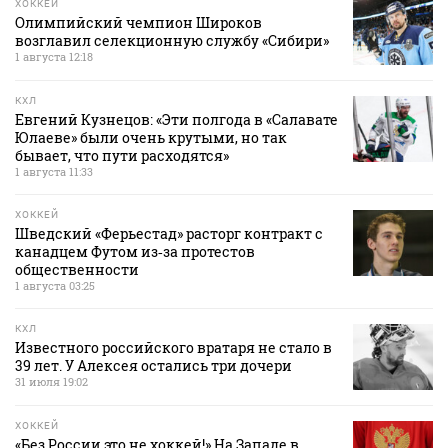
ХОККЕЙ
Олимпийский чемпион Широков
возглавил селекционную службу «Сибири»
1 августа 12:18
КХЛ
Евгений Кузнецов: «Эти полгода в «Салавате
Юлаеве» были очень крутыми, но так
бывает, что пути расходятся»
1 августа 11:33
ХОККЕЙ
Шведский «Ферьестад» расторг контракт с
канадцем Футом из‑за протестов
общественности
1 августа 03:25
КХЛ
Известного российского вратаря не стало в
39 лет. У Алексея остались три дочери
31 июля 19:02
ХОККЕЙ
«Без России это не хоккей!» На Западе в