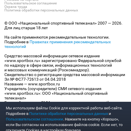
Пользовательское соглашение
Охрана труда
Политика обработки персональных данных
© ООО «Национальный спортивный телеканал» 2007 — 2026.
Для лиц старше 18 лет
На сайте применяются рекомендательные технологии.
Подробнее в
Правилах применения рекомендательных
технологий
Средство массовой информации сетевое издание
«www.sportbox.ru» зарегистрировано Федеральной службой
по надзору в сфере связи, информационных технологий
и массовых коммуникаций (Роскомнадзор).
Свидетельство о регистрации средства массовой информации
Эл № ФС77-72613 от 04.04.2018
Название — www.sportbox.ru
Учредитель (соучредители) СМИ сетевого издания
«www.sportbox.ru»: ООО «Национальный спортивный
телеканал»
Главный редактор СМИ сетевого издания «www.sportbox.ru»:
Конов В.А.
Мы используем файлы Сookie для корректной работы веб-сайта.
Номер телефона редакции СМИ сетевого издания
Подробнее в
Политике обработки персональных данных
и
«www.sportbox.ru»: +7 (495) 653 8419
Пользовательском соглашении
. Нажмите на кнопку «Хорошо»,
Адрес электронной почты редакции СМИ сетевого издания
если Вы согласны на использование файлов cookie. Если нет, то
«www.sportbox.ru»: editor@sportbox.ru
отключите Cookies в настройках браузера