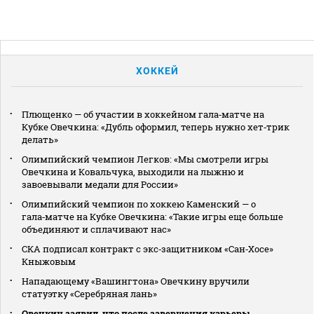
ХОККЕЙ
Плющенко — об участии в хоккейном гала‑матче на
Кубке Овечкина: «Дубль оформил, теперь нужно хет‑трик
делать»
Олимпийский чемпион Легков: «Мы смотрели игры
Овечкина и Ковальчука, выходили на лыжню и
завоевывали медали для России»
Олимпийский чемпион по хоккею Каменский — о
гала‑матче на Кубке Овечкина: «Такие игры еще больше
объединяют и сплачивают нас»
СКА подписал контракт с экс‑защитником «Сан‑Хосе»
Кныжовым
Нападающему «Вашингтона» Овечкину вручили
статуэтку «Серебряная лань»
Овечкин заявил, что после завершения карьеры