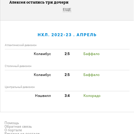
Алексея остались три дочери
ЕЩЕ
НХЛ. 2022-23 . АПРЕЛЬ
Атлантический дивизион
Коламбус
2:5
Баффало
Столичный дивизион
Коламбус
2:5
Баффало
Центральный дивизион
Нэшвилл
3:4
Колорадо
Помощь
Обратная связь
О портале
Реклама на портале