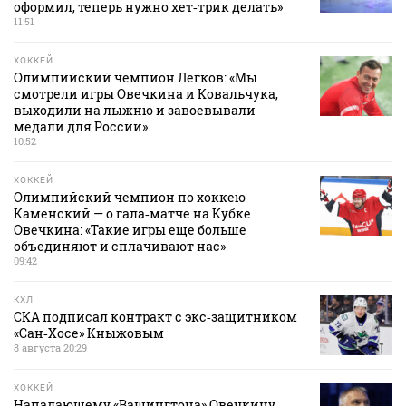
оформил, теперь нужно хет‑трик делать»
11:51
ХОККЕЙ
Олимпийский чемпион Легков: «Мы
смотрели игры Овечкина и Ковальчука,
выходили на лыжню и завоевывали
медали для России»
10:52
ХОККЕЙ
Олимпийский чемпион по хоккею
Каменский — о гала‑матче на Кубке
Овечкина: «Такие игры еще больше
объединяют и сплачивают нас»
09:42
КХЛ
СКА подписал контракт с экс‑защитником
«Сан‑Хосе» Кныжовым
8 августа 20:29
ХОККЕЙ
Нападающему «Вашингтона» Овечкину