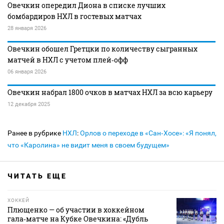
Овечкин опередил Диона в списке лучших
бомбардиров НХЛ в гостевых матчах
28 января 2026
Овечкин обошел Гретцки по количеству сыгранных
матчей в НХЛ с учетом плей‑офф
06 января 2026
Овечкин набрал 1800 очков в матчах НХЛ за всю карьеру
12 декабря 2025
Ранее в рубрике
НХЛ
:
Орлов о переходе в «Сан‑Хосе»: «Я понял,
что «Каролина» не видит меня в своем будущем»
ЧИТАТЬ ЕЩЕ
ХОККЕЙ
Плющенко — об участии в хоккейном
гала‑матче на Кубке Овечкина: «Дубль