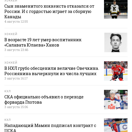
ХОККЕЙ
Сын знаменитого хоккеиста отказался от
России. И с гордостью играет за сборную
Канады
4 августа 12:55
ХОККЕЙ
В возрасте 19 лет умер воспитанник
«Салавата Юлаева» Ханов
3 августа 23:46
ХОККЕЙ
В НХЛ грубо обесценили величие Овечкина.
Россиянина вычеркнули из числа лучших
3 августа 16:17
КХЛ
СКА официально объявил о переходе
форварда Глотова
3 августа 15:06
КХЛ
Нападающий Мамин подписал контракт с
ЦСКА