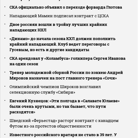
СКА официально объявил о переходе форварда Глотова
Нападающий Мамин подписал контракт с ЦСКА
Двое россиян вошли в тройку лучших крайних
нападающих НХЛ
«Динамо» до начала сезона КХЛ должен пополнить
крайний нападающий. Клуб ведет переговоры с
Гусевым, но есть и другие кандидаты
СКА арендовал у «Коламбуса» голкипера Сергея Иванова
на один сезон
Тренер молодежной сборной России по хоккею Андрей
Миронов назначен на пост главного тренера «Сочи»
Олимпийский чемпион Широков возглавил
селекционную службу «Сибири»
Евгений Кузнецов: «Эти полгода в «Салавате Юлаеве»
были очень крутыми, но так бывает, что пути
расходятся»
Шведский «Ферьестад» расторг контракт с канадцем
Футом из‑за протестов общественности
Известного российского вратаря не стало в 39 лет. У