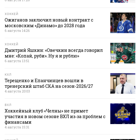
ХОККЕЙ
Ожиганов заключил новый контракт с
московским «Динамо» до 2028 года
6 августа 14:26
ХОККЕЙ
Дмитрий Яшкин: «Овечкин всегда говорил
мне: «Копай, руби». Ну я и рублю»
6 августа 13:51
КХЛ
Терещенко и Епанчинцев вошли в
тренерский штаб СКА на сезон‑2026/27
4 августа 20:03
ВХЛ
Хоккейный клуб «Челны» не примет
участия в новом сезоне ВХЛ из‑за проблем с
финансами
4 августа 15:31