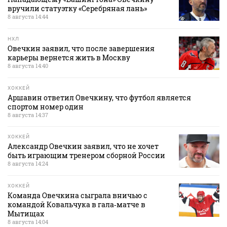
вручили статуэтку «Серебряная лань»
8 августа 14:44
НХЛ
Овечкин заявил, что после завершения
карьеры вернется жить в Москву
8 августа 14:40
ХОККЕЙ
Аршавин ответил Овечкину, что футбол является
спортом номер один
8 августа 14:37
ХОККЕЙ
Александр Овечкин заявил, что не хочет
быть играющим тренером сборной России
8 августа 14:24
ХОККЕЙ
Команда Овечкина сыграла вничью с
командой Ковальчука в гала‑матче в
Мытищах
8 августа 14:04