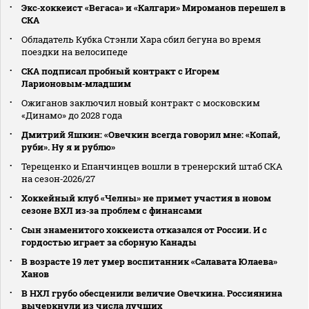
Экс‑хоккеист «Вегаса» и «Калгари» Мироманов перешел в
СКА
Обладатель Кубка Стэнли Хара сбил бегуна во время
поездки на велосипеде
СКА подписал пробный контракт с Игорем
Ларионовым‑младшим
Ожиганов заключил новый контракт с московским
«Динамо» до 2028 года
Дмитрий Яшкин: «Овечкин всегда говорил мне: «Копай,
руби». Ну я и рублю»
Терещенко и Епанчинцев вошли в тренерский штаб СКА
на сезон‑2026/27
Хоккейный клуб «Челны» не примет участия в новом
сезоне ВХЛ из‑за проблем с финансами
Сын знаменитого хоккеиста отказался от России. И с
гордостью играет за сборную Канады
В возрасте 19 лет умер воспитанник «Салавата Юлаева»
Ханов
В НХЛ грубо обесценили величие Овечкина. Россиянина
вычеркнули из числа лучших