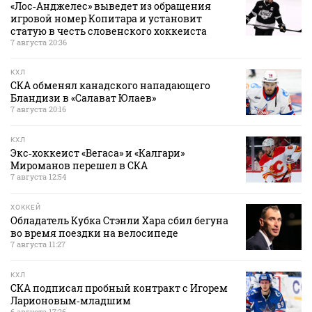
«Лос‑Анджелес» выведет из обращения
игровой номер Копитара и установит
статую в честь словенского хоккеиста
7 августа 20:36
КХЛ
СКА обменял канадского нападающего
Бландизи в «Салават Юлаев»
7 августа 20:16
КХЛ
Экс‑хоккеист «Вегаса» и «Калгари»
Мироманов перешел в СКА
7 августа 12:54
ХОККЕЙ
Обладатель Кубка Стэнли Хара сбил бегуна
во время поездки на велосипеде
7 августа 11:27
КХЛ
СКА подписал пробный контракт с Игорем
Ларионовым‑младшим
6 августа 17:26