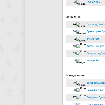
33
Тэлбот Кэм
Защитники
24
Бернард-Доке
26
Бреннстрем Эр
2
Зуб Артём
43
Клевен Тайлер
85
Сандерсон Дж
5
Холден Ник
Нападающие
19
Батерсон Дрей
38
Браун Патрик
27
Гамбрелл Дила
77
Готье Жульен