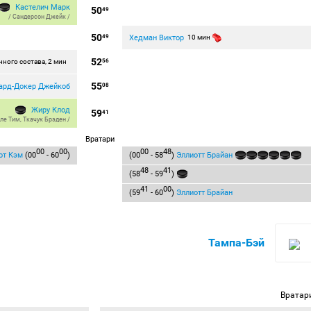
Кастелич Марк
50
49
/
Сандерсон Джейк
/
50
Хедман Виктор
49
10 мин
52
ного состава, 2 мин
56
55
ард-Докер Джейкоб
08
Жиру Клод
59
41
ле Тим
,
Ткачук Брэден
/
Вратари
00
00
00
48
от Кэм
(00
- 60
)
(00
- 58
)
Эллиотт Брайан
48
41
(58
- 59
)
41
00
(59
- 60
)
Эллиотт Брайан
Тампа-Бэй
Вратар