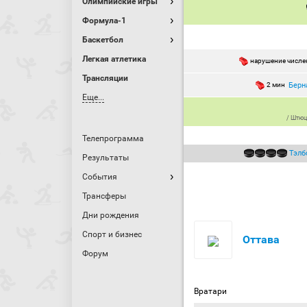
Олимпийские игры
Формула-1
Баскетбол
Легкая атлетика
нарушение числен
Трансляции
Берн
2 мин
Еще...
/
Штюц
Телепрограмма
Тэлб
Результаты
События
Трансферы
Дни рождения
Спорт и бизнес
Оттава
Форум
Вратари