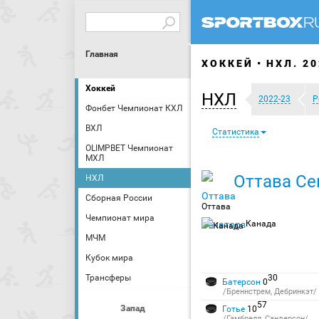
Главная
ХОККЕЙ
НХЛ. 20
Хоккей
НХЛ
2022-23
Р
Фонбет Чемпионат КХЛ
ВХЛ
Статистика
OLIMPBET Чемпионат
МХЛ
Оттава Се
НХЛ
Сборная России
Оттава
Чемпионат мира
Канада
МЧМ
Кубок мира
Трансферы
30
Батерсон
0
/Бреннстрем, Дебринкэт/
57
Запад
Готье
10
/Гамбрелл, Сандерсон/