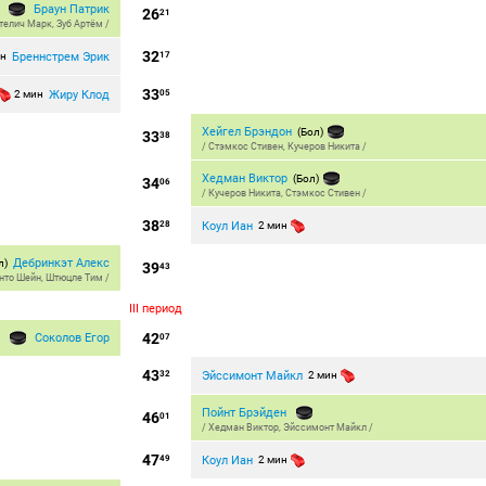
Браун Патрик
26
21
телич Марк
,
Зуб Артём
/
32
Бреннстрем Эрик
ин
17
33
Жиру Клод
2 мин
05
Хейгел Брэндон
(Бол)
33
38
/
Стэмкос Стивен
,
Кучеров Никита
/
Хедман Виктор
(Бол)
34
06
/
Кучеров Никита
,
Стэмкос Стивен
/
38
Коул Иан
28
2 мин
Дебринкэт Алекс
л)
39
43
нто Шейн
,
Штюцле Тим
/
III период
42
Соколов Егор
07
43
Эйссимонт Майкл
32
2 мин
Пойнт Брэйден
46
01
/
Хедман Виктор
,
Эйссимонт Майкл
/
47
Коул Иан
49
2 мин