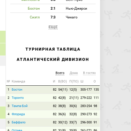
Бостон
2:1
Нью-Джерси
Сиэтл
7:3
Чикаго
ЕЩЕ
ТУРНИРНАЯ ТАБЛИЦА
АТЛАНТИЧЕСКИЙ ДИВИЗИОН
Всего
Дома
В гостях
№
Команда
И
В(ВО)
П(ПО)
Ш
О
1
Бостон
82
54(11)
12(5)
305-177
135
2
Торонто
82
42(8)
21(11)
279-222
111
3
Тампа-Бэй
82
38(8)
30(6)
283-254
98
4
Флорида
82
36(6)
32(8)
290-273
92
5
Баффало
82
30(12)
33(7)
296-300
91
6
Оттава
82
31(8)
35(8)
261-271
86