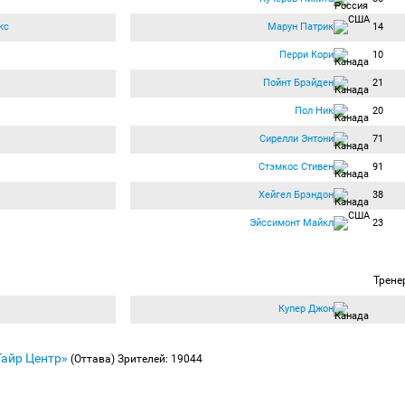
кс
Марун Патрик
14
Перри Кори
10
Пойнт Брэйден
21
Пол Ник
20
Сирелли Энтони
71
Стэмкос Стивен
91
Хейгел Брэндон
38
Эйссимонт Майкл
23
Трене
Купер Джон
Тайр Центр»
(Оттава)
Зрителей: 19044