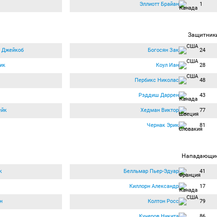
Эллиотт Брайан
1
Защитник
р Джейкоб
Богосян Зак
24
ик
Коул Иан
28
Пербикс Николас
48
Рэддиш Даррен
43
ейк
Хедман Виктор
77
Чернак Эрик
81
Нападающи
к
Белльмар Пьер-Эдуар
41
Киллорн Александр
17
н
Колтон Росс
79
Кучеров Никита
86