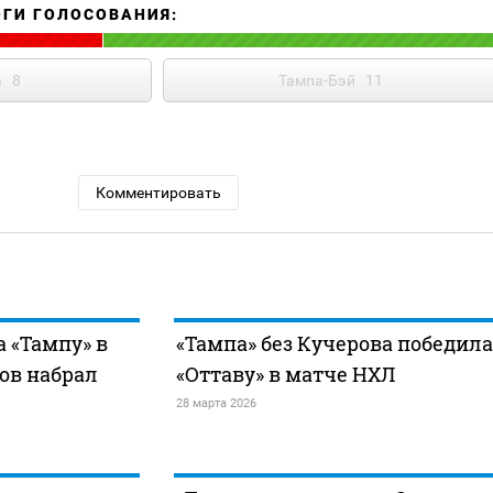
ОГИ ГОЛОСОВАНИЯ:
а
8
Тампа-Бэй
11
Комментировать
а «Тампу» в
«Тампа» без Кучерова победила
ов набрал
«Оттаву» в матче НХЛ
28 марта 2026