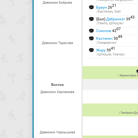
Дивизион Боброва
21
Браун
26
/Кастелич, Зуб/
43
(Бол)
Дебринкэт
39
/Пинто, Штюцле/
07
Соколов
42
49
Кастелич
50
/Сандерсон/
Дивизион Тарасова
41
Жиру
59
/Штюцле, Ткачук/
/
Бреннстрем 
Восток
Дивизион Харламова
/
Гамбрелл Ди
Дивизион Чернышева