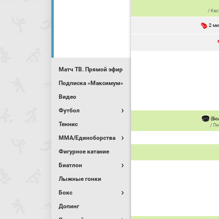
/
Кас
2 м
Матч ТВ. Прямой эфир
Подписка «Максимум»
Видео
Футбол
(Бо
Теннис
/
Пи
MMA/Единоборства
Фигурное катание
Биатлон
Лыжные гонки
Бокс
Допинг