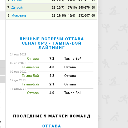
7
Детройт
82
28(7)
37(10)
240-279
80
8
Монреаль
82
21(10)
45(6)
232-307
68
ЛИЧНЫЕ ВСТРЕЧИ ОТТАВА
СЕНАТОРЗ - ТАМПА-БЭЙ
ЛАЙТНИНГ
24 мар 2023
Оттава
7:2
Тампа-Бэй
02 ноя 2022
Тампа-Бэй
4:3
Оттава
02 мар 2022
Тампа-Бэй
5:2
Оттава
17 дек 2021
Тампа-Бэй
2:1
Оттава
11 дек 2021
Оттава
4:0
Тампа-Бэй
ПОСЛЕДНИЕ 5 МАТЧЕЙ КОМАНД
и
ОТТАВА