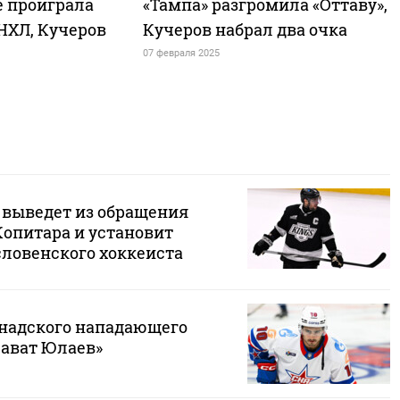
е проиграла
«Тампа» разгромила «Оттаву»,
 НХЛ, Кучеров
Кучеров набрал два очка
07 февраля 2025
 выведет из обращения
Копитара и установит
словенского хоккеиста
надского нападающего
лават Юлаев»