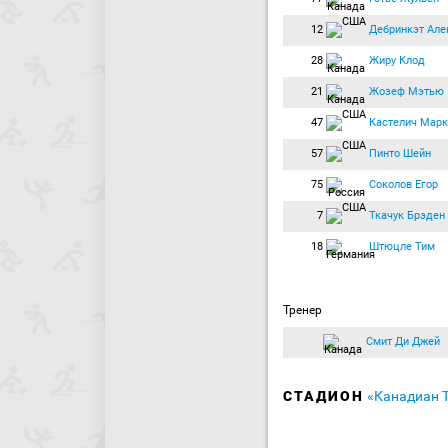
12
Дебринкэт Але
28
Жиру Клод
21
Жозеф Мэтью
47
Кастелич Марк
57
Пинто Шейн
75
Соколов Егор
7
Ткачук Брэден
18
Штюцле Тим
Тренер
Смит Ди Джей
СТАДИОН
«Канадиан 