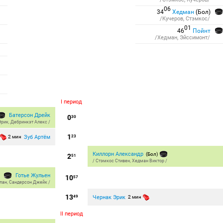
06
34
Хедман
(Бол)
/Кучеров, Стэмкос/
01
46
Пойнт
/Хедман, Эйссимонт/
I период
Батерсон Дрейк
0
30
Эрик
,
Дебринкэт Алекс
/
1
Зуб Артём
2 мин
23
Киллорн Александр
(Бол)
2
51
/
Стэмкос Стивен
,
Хедман Виктор
/
Готье Жульен
10
57
лан
,
Сандерсон Джейк
/
13
Чернак Эрик
49
2 мин
II период