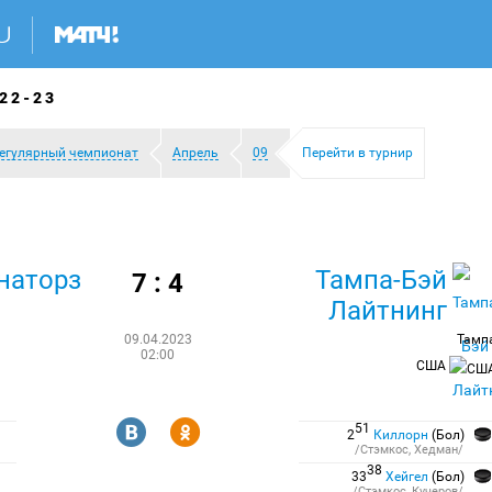
22-23
егулярный чемпионат
Апрель
09
Перейти в турнир
наторз
Тампа-Бэй
7 : 4
Лайтнинг
09.04.2023
Тамп
02:00
США
R
Y
51
2
Киллорн
(Бол)
/Стэмкос, Хедман/
38
33
Хейгел
(Бол)
/Стэмкос, Кучеров/