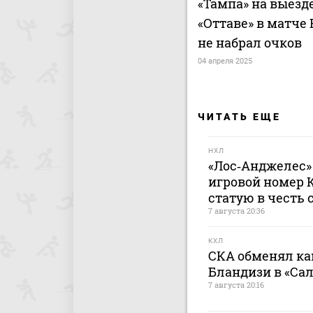
«Тампа» на выезд
«Оттаве» в матче
не набрал очков
04 апреля 2025
ЧИТАТЬ ЕЩЕ
НХЛ
«Лос‑Анджелес»
игровой номер 
статую в честь 
7 августа 20:36
КХЛ
СКА обменял ка
Бландизи в «Са
7 августа 20:16