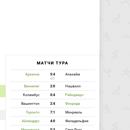
МАТЧИ ТУРА
Аризона
5:4
Анахайм
ОТ
Виннипег
2:0
Нэшвилл
Коламбус
0:4
Рейнджерс
Вашингтон
2:4
Флорида
Торонто
7:1
Монреаль
Айлендерс
4:0
Филадельфия
Миннесота
5:3
Сент-Луис