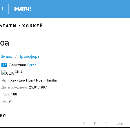
ЬТАТЫ
ХОККЕЙ
оа
Видео
Трансферы
15
Защитник,
Вегас
США
Имя:
Хэнифин Ноа
/ Noah Hanifin
Дата рождения:
25.01.1997
Рост:
188
Вес:
91
ИЯ
М
Г
П
Штр