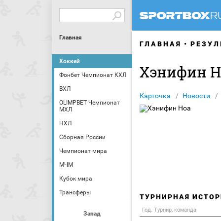
Главная
ГЛАВНАЯ
РЕЗУЛ
Хоккей
Хэнифин Н
Фонбет Чемпионат КХЛ
ВХЛ
Карточка
Новости
OLIMPBET Чемпионат
МХЛ
НХЛ
Сборная России
Чемпионат мира
МЧМ
Кубок мира
Трансферы
ТУРНИРНАЯ ИСТОР
Год. Турнир, команда
Запад