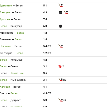
Эдмонтон
—
Вегас
5:1
Ванкувер
—
Вегас
4:3
Аризона
—
Вегас
7:4
Вегас
—
Ванкувер
6:3
Миннесота
—
Вегас
1:2
Виннипег
—
Вегас
1:4
Нэшвилл
—
Вегас
5:4 ОТ
Сент-Луис
—
Вегас
1:2 ОТ
Вегас
—
Коламбус
4:2
Вегас
—
Сиэтл
3:1
2
Вегас
—
Тампа-Бэй
3:5
Вегас
—
Нью-Джерси
3:1
x2
Калгари
—
Вегас
4:1
Сиэтл
—
Вегас
4:5 ОТ
Вегас
—
Детройт
5:3
x2