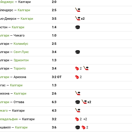
ейнджерс
—
Калгари
2:0
йлендерс
—
Калгари
2:5
ью-Джерси
—
Калгари
3:5
x2
остон
—
Калгари
1:4
алгари
—
Чикаго
1:0
алгари
—
Коламбус
2:5
алгари
—
Сент-Луис
3:4
алгари
—
Эдмонтон
1:3
алгари
—
Торонто
3:4
2
алгари
—
Аризона
3:2 ОТ
2
егас
—
Калгари
1:3
ризона
—
Калгари
2:6
алгари
—
Оттава
6:3
x2
икаго
—
Калгари
4:3
иладельфия
—
Калгари
3:2
2 +2
эшвилл
—
Калгари
3:6
2