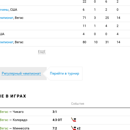
22
0
6
2
ужчины
, США
6
1
2
0
емпионат
, Вегас
71
3
25
14
11
1
4
2
США
4
0
0
4
емпионат
, Вегас
80
10
31
14
ЕЩЕ
Регулярный чемпионат
Перейти в турнир
Е В ИГРАХ
События
Вегас
—
Чикаго
3:1
Вегас
—
Колорадо
4:3 ОТ
Вегас
—
Миннесота
7:2
x2