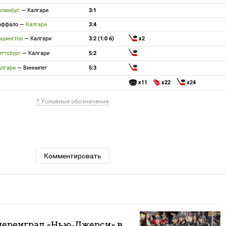
оламбус
—
Калгари
3:1
аффало
—
Калгари
3:4
ашингтон
—
Калгари
3:2 (1:0 б)
x2
иттсбург
—
Калгари
5:2
алгари
—
Виннипег
5:3
x11
x22
x24
? Условные обозначения
Комментировать
 переиграл «Нью‑Джерси» в