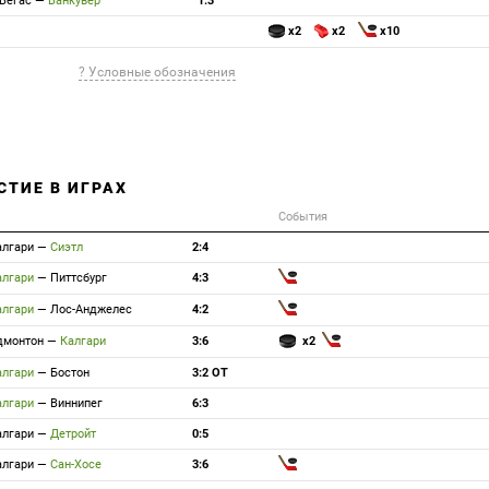
Вегас
—
Ванкувер
1:3
x2
x2
x10
? Условные обозначения
СТИЕ В ИГРАХ
События
алгари
—
Сиэтл
2:4
алгари
—
Питтсбург
4:3
алгари
—
Лос-Анджелес
4:2
дмонтон
—
Калгари
3:6
x2
алгари
—
Бостон
3:2 ОТ
алгари
—
Виннипег
6:3
алгари
—
Детройт
0:5
алгари
—
Сан-Хосе
3:6