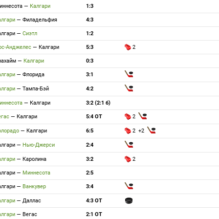
иннесота
—
Калгари
1:3
алгари
—
Филадельфия
4:3
алгари
—
Сиэтл
1:2
ос-Анджелес
—
Калгари
5:3
2
нахайм
—
Калгари
0:3
алгари
—
Флорида
3:1
алгари
—
Тампа-Бэй
4:2
иннесота
—
Калгари
3:2 (2:1 б)
егас
—
Калгари
5:4 ОТ
2
олорадо
—
Калгари
6:5
2 +2
алгари
—
Нью-Джерси
2:4
алгари
—
Каролина
3:2
2
алгари
—
Миннесота
2:5
алгари
—
Ванкувер
3:4
алгари
—
Даллас
4:3 ОТ
алгари
—
Вегас
2:1 ОТ