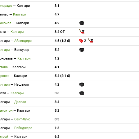
олорадо
—
Калгари
3:1
аллас
—
Калгари
4:7
эшвилл
—
Калгари
4:2
иэтл
—
Калгари
3:4 ОТ
алгари
—
Айлендерс
4:5 (1:2 б)
2
алгари
—
Ванкувер
5:2
онреаль
—
Калгари
1:2
ттава
—
Калгари
4:1
оронто
—
Калгари
5:4 (2:1 б)
алгари
—
Нэшвилл
4:2
иэтл
—
Калгари
3:6
алгари
—
Даллас
3:4
дмонтон
—
Калгари
5:2
алгари
—
Сент-Луис
0:3
алгари
—
Рейнджерс
1:3
етройт
—
Калгари
6:2