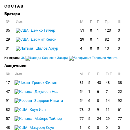
СОСТАВ
Вратари
№
Имя
M
Г
П
Пр
Ш
35
Демко Тэтчер
51
0
1
123
0
29
Десмит Кейси
29
0
1
82
0
31
Шилов Артур
4
0
0
10
0
Не играли:
36
Савченко Захари
,
Толопило Никита
Защитники
№
Имя
M
Г
П
Г+П
Ш
17
Гронек Филип
81
5
43
48
38
47
Джулсен Ноа
54
1
6
7
22
91
Задоров Никита
54
6
8
14
92
82
Коул Иан
78
2
9
11
61
57
Майерс Тайлер
77
5
24
29
77
48
Макуорд Коул
1
0
0
0
0