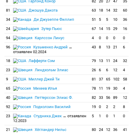
8
Гарлэнд Конор
82
20
27
47
35
81
Джошуа Дакота
63
18
14
32
60
34
Ди Джузеппе Филлип
51
5
5
10
36
24
Зутер Пьюс
67
14
15
29
16
94
Карлссон Линус
4
0
0
0
0
96
Кузьменко Андрей
↔
43
8
13
21
6
отзаявлен 02.2024
18
Лафферти Сэм
79
13
11
24
32
23
Линдхольм Элиас
26
6
6
12
4
9
Миллер Джей Ти
81
37
65
102
58
65
Михеев Илья
78
11
19
30
4
40
Петтерссон Элиас Ф.
82
33
56
89
12
92
Подколзин Василий
19
0
2
2
8
23
Студника Джек
↔ отзаявлен
5
1
0
1
0
12.2023
21
Хёгландер Нильс
80
24
12
36
41