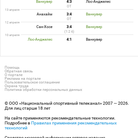
Ванкувер
4:3
Лос-Анджелес
ОТ
13 апреля
Анахайм
3:4
Ванкувер
ОТ
12 апреля
Сан-Хосе
3:4
Ванкувер
(1:2 б)
10 апреля
Лос-Анджелес
4:1
Ванкувер
Помощь
Обратная связь
О портале
Реклама на портале
Пользовательское соглашение
Охрана труда
Политика обработки персональных данных
© ООО «Национальный спортивный телеканал» 2007 — 2026.
Для лиц старше 18 лет
На сайте применяются рекомендательные технологии.
Подробнее в
Правилах применения рекомендательных
технологий
Средство массовой информации сетевое издание