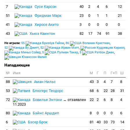
7
Суси Карсон
40
2
4
6
12
51
Фридман Марк
23
0
1
1
21
41
Хиросе Акито
3
0
0
0
0
43
Хьюз Квинтон
82
17
74
91
38
Не играли:
55
Бризбуа Гийом
,
86
Воланин Кристиан
,
52
Ву Джетт
,
52
Ирвин Мэтт
,
Кудрявцев Кирилл
,
Миньо Сойер
,
5
Пулман Такер
,
3
Рэтбон Джек
,
Юханссон Филип
Нападающие
№
Имя
M
Г
П
Г+П
Ш
88
Аман Нильс
43
3
4
7
8
53
Блюгерс Теодорс
68
6
22
28
31
72
Бовилье Энтони
↔ отзаявлен
22
2
6
8
4
11.2023
80
Бэйнс Аршдип
8
0
0
0
6
6
Бэсер Брок
81
40
33
73
14