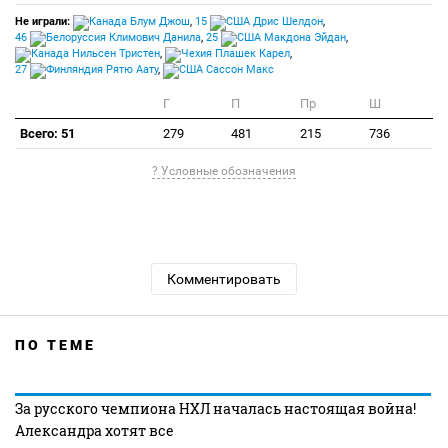
Не играли:
Блум Джош
,
15
Дрис Шелдон
,
46
Климович Данила
,
25
Макдона Эйдан
,
Нильсен Тристен
,
Плашек Карел
,
27
Рятю Аату
,
Сассон Макс
Г
П
Пр
Ш
Всего: 51
279
481
215
736
? Условные обозначения
Комментировать
ПО ТЕМЕ
За русского чемпиона НХЛ началась настоящая война!
Александра хотят все