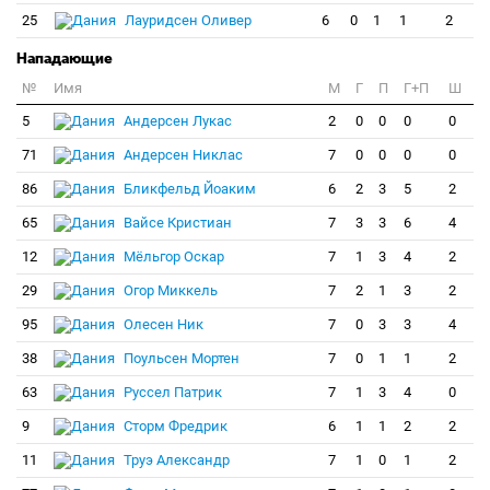
25
Лауридсен Оливер
6
0
1
1
2
Нападающие
№
Имя
M
Г
П
Г+П
Ш
5
Андерсен Лукас
2
0
0
0
0
71
Андерсен Никлас
7
0
0
0
0
86
Бликфельд Йоаким
6
2
3
5
2
65
Вайсе Кристиан
7
3
3
6
4
12
Мёльгор Оскар
7
1
3
4
2
29
Огор Миккель
7
2
1
3
2
95
Олесен Ник
7
0
3
3
4
38
Поульсен Мортен
7
0
1
1
2
63
Руссел Патрик
7
1
3
4
0
9
Сторм Фредрик
6
1
1
2
2
11
Труэ Александр
7
1
0
1
2