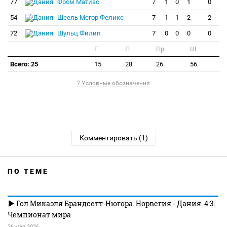
77
Фром Матиас
7
1
0
1
0
54
Шеель Мегор Феликс
7
1
1
2
2
72
Шульц Филип
7
0
0
0
0
Г
П
Пр
Ш
Всего: 25
15
28
26
56
? Условные обозначения
Комментировать (1)
ПО ТЕМЕ
Гол Микаэля Брандсетт-Нюгора. Норвегия - Дания. 4:3.
Чемпионат мира
26 мая 2026