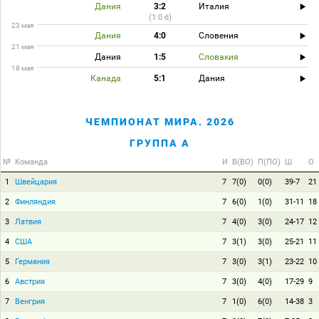
Дания
3:2
Италия
(1:0 б)
23 мая
Дания
4:0
Словения
21 мая
Дания
1:5
Словакия
18 мая
Канада
5:1
Дания
ЧЕМПИОНАТ МИРА. 2026
ГРУППА A
№
Команда
И
В(ВО)
П(ПО)
Ш
О
1
Швейцария
7
7(0)
0(0)
39-7
21
2
Финляндия
7
6(0)
1(0)
31-11
18
3
Латвия
7
4(0)
3(0)
24-17
12
4
США
7
3(1)
3(0)
25-21
11
5
Германия
7
3(0)
3(1)
23-22
10
6
Австрия
7
3(0)
4(0)
17-29
9
7
Венгрия
7
1(0)
6(0)
14-38
3