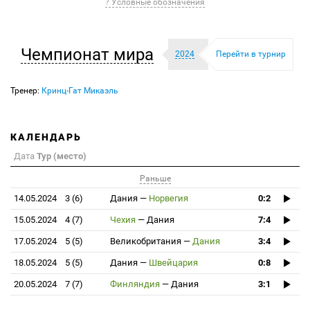
? Условные обозначения
Чемпионат мира
2024
Перейти в турнир
Тренер:
Кринц-Гат Микаэль
КАЛЕНДАРЬ
Дата
Тур (место)
Раньше
14.05.2024
3 (6)
Дания
—
Норвегия
0:2
15.05.2024
4 (7)
Чехия
—
Дания
7:4
17.05.2024
5 (5)
Великобритания
—
Дания
3:4
18.05.2024
5 (5)
Дания
—
Швейцария
0:8
20.05.2024
7 (7)
Финляндия
—
Дания
3:1