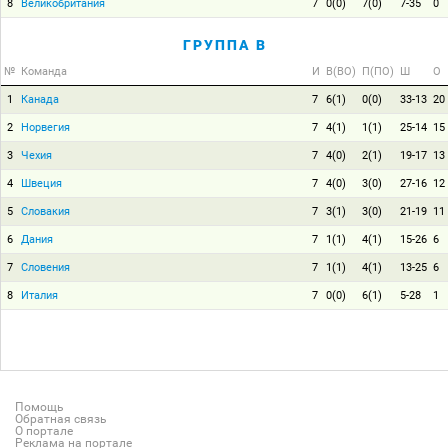
8
Великобритания
7
0(0)
7(0)
7-35
0
ГРУППА B
№
Команда
И
В(ВО)
П(ПО)
Ш
О
1
Канада
7
6(1)
0(0)
33-13
20
2
Норвегия
7
4(1)
1(1)
25-14
15
3
Чехия
7
4(0)
2(1)
19-17
13
4
Швеция
7
4(0)
3(0)
27-16
12
5
Словакия
7
3(1)
3(0)
21-19
11
6
Дания
7
1(1)
4(1)
15-26
6
7
Словения
7
1(1)
4(1)
13-25
6
8
Италия
7
0(0)
6(1)
5-28
1
Помощь
Обратная связь
О портале
Реклама на портале