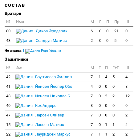
СОСТАВ
Вратари
№
Имя
M
Г
П
Пр
Ш
80
Диков Фредерик
6
0
0
21
0
43
Селдруп Матиас
2
0
0
5
0
Не играли:
1
Рорт Уильям
Защитники
№
Имя
M
Г
П
Г+П
Ш
42
Бруггиссер Филлип
7
1
4
5
4
41
Йенсен Йеспер Обо
4
0
0
0
8
48
Йенсен Николас Б.
7
0
2
2
12
40
Кох Андерс
3
0
0
0
0
47
Ларсен Оливер
7
0
0
0
2
15
Лассен Матиас
7
0
1
1
4
22
Лауридсен Маркус
7
1
1
2
2