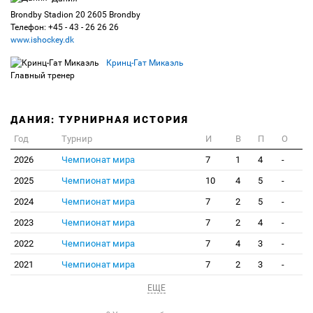
Brondby Stadion 20 2605 Brondby
Телефон: +45 - 43 - 26 26 26
www.ishockey.dk
Кринц-Гат Микаэль
Главный тренер
ДАНИЯ: ТУРНИРНАЯ ИСТОРИЯ
Год
Турнир
И
В
П
О
2026
Чемпионат мира
7
1
4
-
2025
Чемпионат мира
10
4
5
-
2024
Чемпионат мира
7
2
5
-
2023
Чемпионат мира
7
2
4
-
2022
Чемпионат мира
7
4
3
-
2021
Чемпионат мира
7
2
3
-
ЕЩЕ