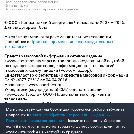
Пользовательское соглашение
Охрана труда
Политика обработки персональных данных
© ООО «Национальный спортивный телеканал» 2007 — 2026.
Для лиц старше 18 лет
На сайте применяются рекомендательные технологии.
Подробнее в
Правилах применения рекомендательных
технологий
Средство массовой информации сетевое издание
«www.sportbox.ru» зарегистрировано Федеральной службой
по надзору в сфере связи, информационных технологий
и массовых коммуникаций (Роскомнадзор).
Свидетельство о регистрации средства массовой информации
Эл № ФС77-72613 от 04.04.2018
Название — www.sportbox.ru
Учредитель (соучредители) СМИ сетевого издания
«www.sportbox.ru»: ООО «Национальный спортивный
телеканал»
Главный редактор СМИ сетевого издания «www.sportbox.ru»:
Конов В.А.
Мы используем файлы Сookie для корректной работы веб-сайта.
Номер телефона редакции СМИ сетевого издания
Подробнее в
Политике обработки персональных данных
и
«www.sportbox.ru»: +7 (495) 653 8419
Пользовательском соглашении
. Нажмите на кнопку «Хорошо»,
Адрес электронной почты редакции СМИ сетевого издания
если Вы согласны на использование файлов cookie. Если нет, то
«www.sportbox.ru»: editor@sportbox.ru
отключите Cookies в настройках браузера