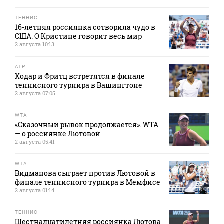
ТЕННИС
16-летняя россиянка сотворила чудо в
США. О Кристине говорит весь мир
2 августа 10:13
ATP
Ходар и Фритц встретятся в финале
теннисного турнира в Вашингтоне
2 августа 07:05
WTA
«Сказочный рывок продолжается». WTA
— о россиянке Лютовой
2 августа 05:41
WTA
Видманова сыграет против Лютовой в
финале теннисного турнира в Мемфисе
2 августа 01:14
ТЕННИС
Шестнадцатилетняя россиянка Лютова