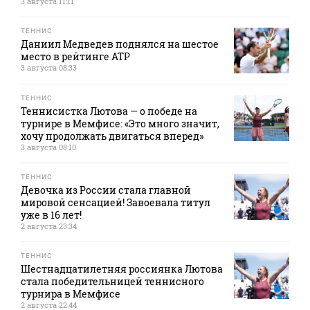
3 августа 11:11
ТЕННИС
Даниил Медведев поднялся на шестое
место в рейтинге АТР
3 августа 08:33
ТЕННИС
Теннисистка Лютова — о победе на
турнире в Мемфисе: «Это много значит,
хочу продолжать двигаться вперед»
3 августа 08:10
ТЕННИС
Девочка из России стала главной
мировой сенсацией! Завоевала титул
уже в 16 лет!
2 августа 23:34
ТЕННИС
Шестнадцатилетняя россиянка Лютова
стала победительницей теннисного
турнира в Мемфисе
2 августа 22:44