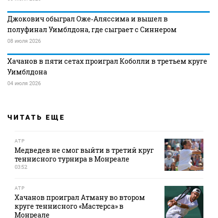
Джокович обыграл Оже‑Аляссима и вышел в
полуфинал Уимблдона, где сыграет с Синнером
08 июля 2026
Хачанов в пяти сетах проиграл Коболли в третьем круге
Уимблдона
04 июля 2026
ЧИТАТЬ ЕЩЕ
ATP
Медведев не смог выйти в третий круг
теннисного турнира в Монреале
03:52
ATP
Хачанов проиграл Атману во втором
круге теннисного «Мастерса» в
Монреале