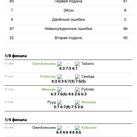
89
Первая подача
81
7
Эйсы
8
4
Двойные ошибки
2
47
Невынужденные ошибки
46
32
Вторая подача
50
1/8 финала
Оже-Аляссим
—
Табило
01 июн
6:3 7:5 6:1
Коболли
—
Свайда
01 июн
6:2 6:3 6:7(3) 7:6(5)
Меншик
—
Рублёв
31 мая
6:3 7:6(6) 4:6 2:6 6:3
Рууд
—
Фонсека
31 мая
5:7 6:7(8) 7:5 2:6
1/4 финала
Оже-Аляссим
—
Коболли
03 июн
6:4 4:6 4:6 4:6