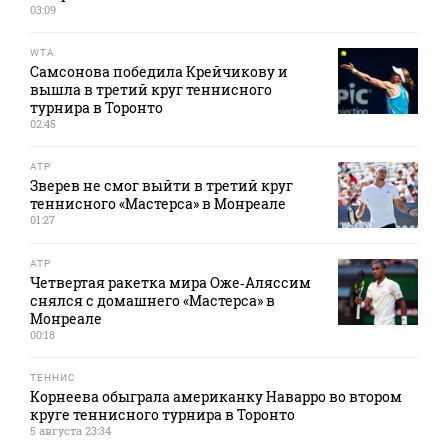
03:09
WTA
Самсонова победила Крейчикову и
вышла в третий круг теннисного
турнира в Торонто
02:45
ATP
Зверев не смог выйти в третий круг
теннисного «Мастерса» в Монреале
01:27
ATP
Четвертая ракетка мира Оже‑Аляссим
снялся с домашнего «Мастерса» в
Монреале
00:18
ТЕННИС
Корнеева обыграла американку Наварро во втором
круге теннисного турнира в Торонто
5 августа 23:34