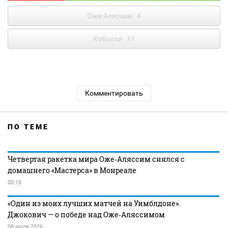
Оже-Аляссим
4
Коболли
11
Комментировать
ПО ТЕМЕ
Четвертая ракетка мира Оже‑Аляссим снялся с
домашнего «Мастерса» в Монреале
00:18
«Один из моих лучших матчей на Уимблдоне».
Джокович — о победе над Оже‑Аляссимом
08 июля 2026