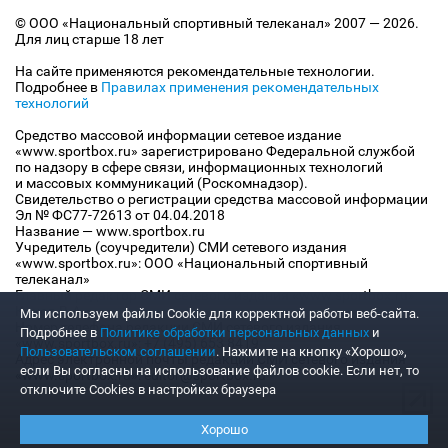
© ООО «Национальный спортивный телеканал» 2007 — 2026.
Для лиц старше 18 лет
На сайте применяются рекомендательные технологии.
Подробнее в
Правилах применения рекомендательных
технологий
Средство массовой информации сетевое издание
«www.sportbox.ru» зарегистрировано Федеральной службой
по надзору в сфере связи, информационных технологий
и массовых коммуникаций (Роскомнадзор).
Свидетельство о регистрации средства массовой информации
Эл № ФС77-72613 от 04.04.2018
Название — www.sportbox.ru
Учредитель (соучредители) СМИ сетевого издания
«www.sportbox.ru»: ООО «Национальный спортивный
телеканал»
Главный редактор СМИ сетевого издания «www.sportbox.ru»:
Конов В.А.
Мы используем файлы Сookie для корректной работы веб-сайта.
Номер телефона редакции СМИ сетевого издания
Подробнее в
Политике обработки персональных данных
и
«www.sportbox.ru»: +7 (495) 653 8419
Пользовательском соглашении
. Нажмите на кнопку «Хорошо»,
Адрес электронной почты редакции СМИ сетевого издания
если Вы согласны на использование файлов cookie. Если нет, то
«www.sportbox.ru»: editor@sportbox.ru
отключите Cookies в настройках браузера
Хорошо