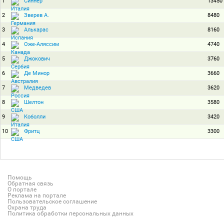
1
13450
Синнер
2
8480
Зверев А.
3
8160
Алькарас
4
4740
Оже-Аляссим
5
3760
Джокович
6
3660
Де Минор
7
3620
Медведев
8
3580
Шелтон
9
3420
Коболли
10
3300
Фритц
Помощь
Обратная связь
О портале
Реклама на портале
Пользовательское соглашение
Охрана труда
Политика обработки персональных данных