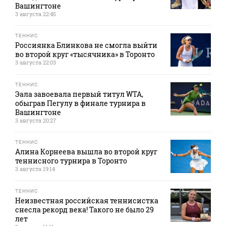
Вашингтоне
3 августа 22:45
ТЕННИС
Россиянка Блинкова не смогла выйти
во второй круг «тысячника» в Торонто
3 августа 22:03
ТЕННИС
Эала завоевала первый титул WTA,
обыграв Пегулу в финале турнира в
Вашингтоне
3 августа 20:27
ТЕННИС
Алина Корнеева вышла во второй круг
теннисного турнира в Торонто
3 августа 19:14
ТЕННИС
Неизвестная российская теннисистка
снесла рекорд века! Такого не было 29
лет