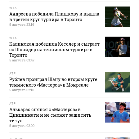
WTA
Андреева победила Плишкову и вышла
в третий круг турнира в Торонто
5 августа 23:16
WTA
Калинская победила Кесслер и сыграет
со Шнайдер на теннисном турнире в
Торонто
5 августа 03:47
ATP
Рублев проиграл Шану во втором круге
теннисного «Мастерса» в Монреале
5 августа 02:10
ATP
Алькарас снялся с «Мастерса» в
Цинциннати и не сможет защитить
титул
5 августа 02:00
ТЕННИС