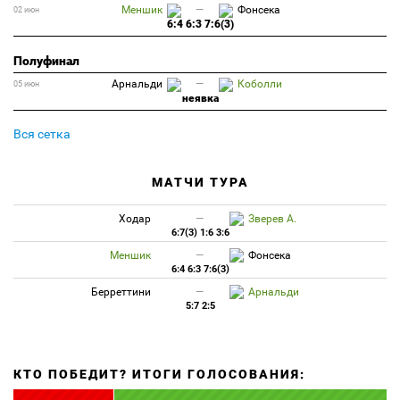
Меншик
—
Фонсека
02 июн
6:4 6:3 7:6(3)
Полуфинал
Арнальди
—
Коболли
05 июн
неявка
Вся сетка
МАТЧИ ТУРА
Ходар
—
Зверев А.
6:7(3) 1:6 3:6
Меншик
—
Фонсека
6:4 6:3 7:6(3)
Берреттини
—
Арнальди
5:7 2:5
КТО ПОБЕДИТ? ИТОГИ ГОЛОСОВАНИЯ: