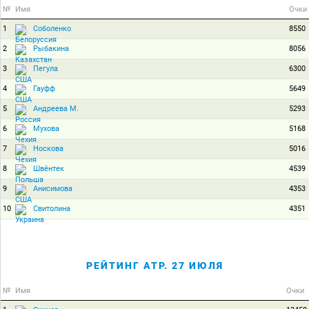
№
Имя
Очки
1
8550
Соболенко
2
8056
Рыбакина
3
6300
Пегула
4
5649
Гауфф
5
5293
Андреева М.
6
5168
Мухова
7
5016
Носкова
8
4539
Швёнтек
9
4353
Анисимова
10
4351
Свитолина
РЕЙТИНГ ATP. 27 ИЮЛЯ
№
Имя
Очки