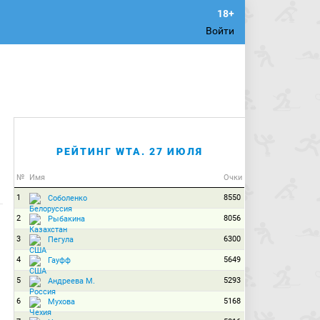
Войти
РЕЙТИНГ WTA. 27 ИЮЛЯ
№
Имя
Очки
1
8550
Соболенко
2
8056
Рыбакина
3
6300
Пегула
4
5649
Гауфф
5
5293
Андреева М.
6
5168
Мухова