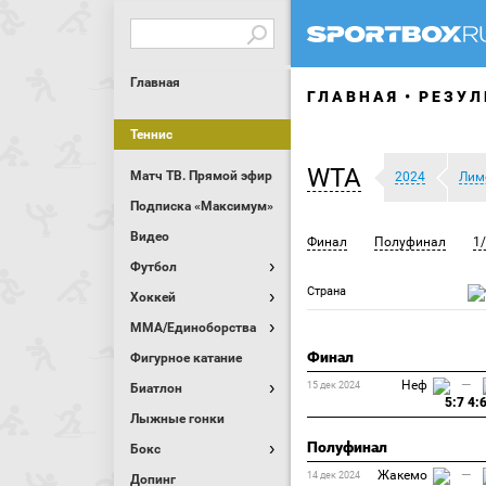
Главная
ГЛАВНАЯ
РЕЗУЛ
Теннис
WTA
Матч ТВ. Прямой эфир
2024
Лим
Подписка «Максимум»
Видео
Финал
Полуфинал
1
Футбол
Страна
Хоккей
MMA/Единоборства
Финал
Фигурное катание
Неф
—
15 дек 2024
Биатлон
5:7 4:
Лыжные гонки
Полуфинал
Бокс
Жакемо
—
14 дек 2024
Допинг