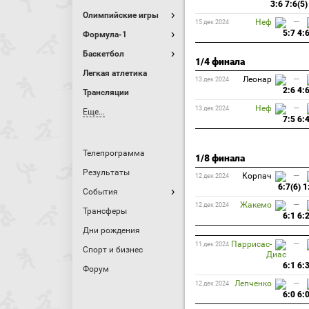
3:6 7:6(5)
Олимпийские игры
Неф
—
15 дек 2024
5:7 4:
Формула-1
Баскетбол
1/4 финала
Легкая атлетика
Леонар
—
13 дек 2024
2:6 4:
Трансляции
Неф
—
13 дек 2024
Еще...
7:5 6:
Телепрограмма
1/8 финала
Результаты
Корпач
—
12 дек 2024
6:7(6) 1
События
Жакемо
—
12 дек 2024
Трансферы
6:1 6:
Дни рождения
Паррисас-
—
11 дек 2024
Спорт и бизнес
Диас
6:1 6:
Форум
Лепченко
—
12 дек 2024
6:0 6: