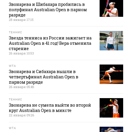
Звонарева и Шибахара пробились в
полуфинал Australian Open в парном
разряде
28 января 17:15
ТЕННИС
Звезда тенниса из России зажигает на
Australian Open в 41 год! Вера отменила
старение
26 января 10:53
WTA
Звонарева и Сибахара вышли в
четвертьфинал Australian Open в
парном разряде
26 января 05:45
ТЕННИС
Звонарева не сумела выйти во второй
круг Australian Open в миксте
22 января 09:26
WTA