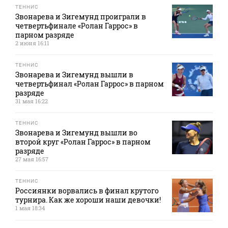
ТЕННИС
Звонарева и Зигемунд проиграли в
четвертьфинале «Ролан Гаррос» в
парном разряде
2 июня 16:11
ТЕННИС
Звонарева и Зигемунд вышли в
четвертьфинал «Ролан Гаррос» в парном
разряде
31 мая 16:22
ТЕННИС
Звонарева и Зигемунд вышли во
второй круг «Ролан Гаррос» в парном
разряде
27 мая 16:57
ТЕННИС
Россиянки ворвались в финал крутого
турнира. Как же хороши наши девочки!
1 мая 18:34