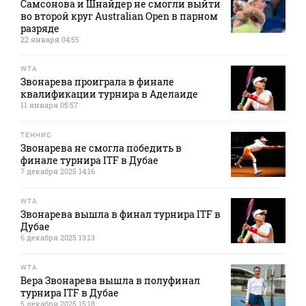
Самсонова и Шнайдер не смогли выйти
во второй круг Australian Open в парном
разряде
22 января 04:55
WTA
Звонарева проиграла в финале
квалификации турнира в Аделаиде
11 января 05:57
ТЕННИС
Звонарева не смогла победить в
финале турнира ITF в Дубае
7 декабря 2025 14:16
WTA
Звонарева вышла в финал турнира ITF в
Дубае
6 декабря 2025 13:13
WTA
Вера Звонарева вышла в полуфинал
турнира ITF в Дубае
5 декабря 2025 15:18