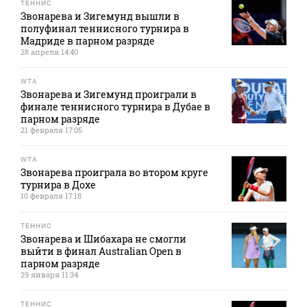
ТЕННИС
Звонарева и Зигемунд вышли в
полуфинал теннисного турнира в
Мадриде в парном разряде
28 апреля 14:40
WTA
Звонарева и Зигемунд проиграли в
финале теннисного турнира в Дубае в
парном разряде
21 февраля 17:05
WTA
Звонарева проиграла во втором круге
турнира в Дохе
10 февраля 17:18
ТЕННИС
Звонарева и Шибахара не смогли
выйти в финал Australian Open в
парном разряде
29 января 11:34
ТЕННИС