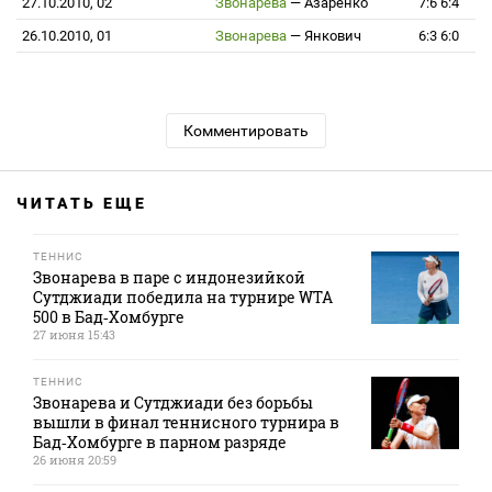
27.10.2010, 02
Звонарева
—
Азаренко
7:6 6:4
26.10.2010, 01
Звонарева
—
Янкович
6:3 6:0
Комментировать
ЧИТАТЬ ЕЩЕ
ТЕННИС
Звонарева в паре с индонезийкой
Сутджиади победила на турнире WTA
500 в Бад‑Хомбурге
27 июня 15:43
ТЕННИС
Звонарева и Сутджиади без борьбы
вышли в финал теннисного турнира в
Бад‑Хомбурге в парном разряде
26 июня 20:59