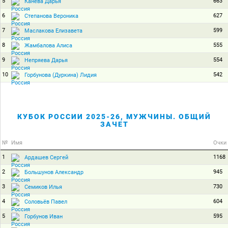
5
663
Канева Дарья
6
627
Степанова Вероника
7
599
Маслакова Елизавета
8
555
Жамбалова Алиса
9
554
Непряева Дарья
10
542
Горбунова (Дуркина) Лидия
КУБОК РОССИИ 2025-26, МУЖЧИНЫ. ОБЩИЙ
ЗАЧЕТ
№
Имя
Очки
1
1168
Ардашев Сергей
2
945
Большунов Александр
3
730
Семиков Илья
4
604
Соловьёв Павел
5
595
Горбунов Иван