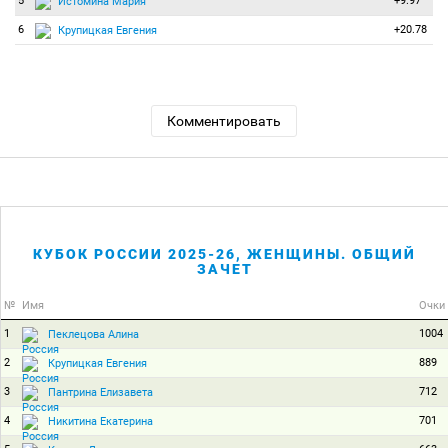
5
+9.97
Истомина Мария
6
+20.78
Крупицкая Евгения
Комментировать
КУБОК РОССИИ 2025-26, ЖЕНЩИНЫ. ОБЩИЙ
ЗАЧЕТ
№
Имя
Очки
1
1004
Пеклецова Алина
2
889
Крупицкая Евгения
3
712
Пантрина Елизавета
4
701
Никитина Екатерина