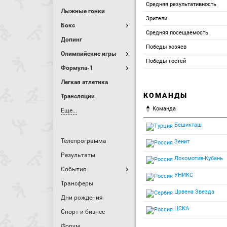
Средняя результативность
Лыжные гонки
Зрители
Бокс
Средняя посещаемость
Допинг
Победы хозяев
Олимпийские игры
Победы гостей
Формула-1
Легкая атлетика
КОМАНДЫ
Трансляции
Команда
Еще...
Бешикташ
Телепрограмма
Зенит
Результаты
Локомотив-Кубань
События
УНИКС
Трансферы
Црвена Звезда
Дни рождения
ЦСКА
Спорт и бизнес
Форум