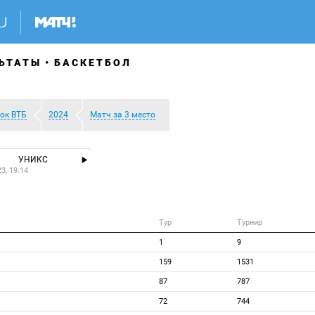
ЬТАТЫ
БАСКЕТБОЛ
ок ВТБ
2024
Матч за 3 место
УНИКС
23, 19:14
Тур
Турнир
1
9
159
1531
87
787
72
744