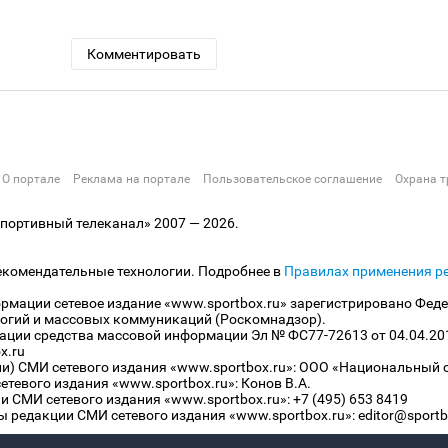
Комментировать
О портале
Реклама на портале
Пользовательское соглашение
Охрана т
ортивный телеканал» 2007 — 2026.
екомендательные технологии. Подробнее в
Правилах применения р
рмации сетевое издание «www.sportbox.ru» зарегистрировано Феде
огий и массовых коммуникаций (Роскомнадзор).
рации средства массовой информации Эл № ФС77-72613 от 04.04.20
x.ru
ли) СМИ сетевого издания «www.sportbox.ru»: ООО «Национальный 
тевого издания «www.sportbox.ru»: Конов В.А.
 СМИ сетевого издания «www.sportbox.ru»: +7 (495) 653 8419
 редакции СМИ сетевого издания «www.sportbox.ru»: editor@sportb