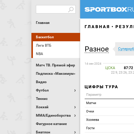
Главная
ГЛАВНАЯ
РЕЗУЛ
Баскетбол
Лига ВТБ
Разное
Суперкуб
NBA
14 сен 2024
Матч ТВ. Прямой эфир
ЦСКА
87:72
22:9, 23:26, 23:
Подписка «Максимум»
Видео
ЦИФРЫ ТУРА
Футбол
Параметр
Теннис
Матчи
Хоккей
Очки
MMA/Единоборства
Хозяева
Фигурное катание
Гости
Биатлон