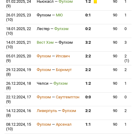
01.02.2025, 24
Ньюкасл
—
Фулхэм
1:2
90
1
(9)
26.01.2025, 23
Фулхэм
—
МЮ
0:1
90
1
(10)
18.01.2025, 22
Лестер
—
Фулхэм
0:2
90
0
(10)
14.01.2025, 21
Вест Хэм
—
Фулхэм
3:2
90
3
(10)
05.01.2025, 20
Фулхэм
—
Ипсвич
2:2
90
2
(9)
(1)
29.12.2024, 19
Фулхэм
—
Борнмут
2:2
90
2
(8)
26.12.2024, 18
Челси
—
Фулхэм
1:2
90
1
(8)
22.12.2024, 17
Фулхэм
—
Саутгемптон
0:0
90
0
(9)
14.12.2024, 16
Ливерпуль
—
Фулхэм
2:2
90
2
(8)
08.12.2024, 15
Фулхэм
—
Арсенал
1:1
90
1
(10)