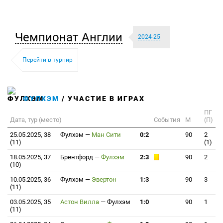
Чемпионат Англии
2024-25
Перейти в турнир
ФУЛХЭМ
/ УЧАСТИЕ В ИГРАХ
ПГ
Дата, тур (место)
События
М
(П)
25.05.2025, 38
Фулхэм
—
Ман Сити
0:2
90
2
(11)
(1)
18.05.2025, 37
Брентфорд
—
Фулхэм
2:3
90
2
(10)
10.05.2025, 36
Фулхэм
—
Эвертон
1:3
90
3
(11)
03.05.2025, 35
Астон Вилла
—
Фулхэм
1:0
90
1
(11)