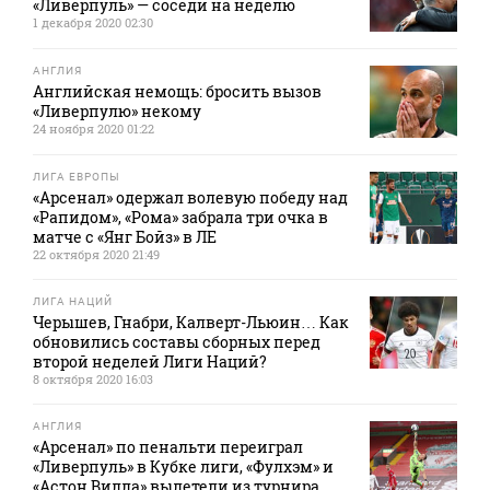
«Ливерпуль» — соседи на неделю
1 декабря 2020 02:30
АНГЛИЯ
Английская немощь: бросить вызов
«Ливерпулю» некому
24 ноября 2020 01:22
ЛИГА ЕВРОПЫ
«Арсенал» одержал волевую победу над
«Рапидом», «Рома» забрала три очка в
матче с «Янг Бойз» в ЛЕ
22 октября 2020 21:49
ЛИГА НАЦИЙ
Черышев, Гнабри, Калверт-Льюин… Как
обновились составы сборных перед
второй неделей Лиги Наций?
8 октября 2020 16:03
АНГЛИЯ
«Арсенал» по пенальти переиграл
«Ливерпуль» в Кубке лиги, «Фулхэм» и
«Астон Вилла» вылетели из турнира