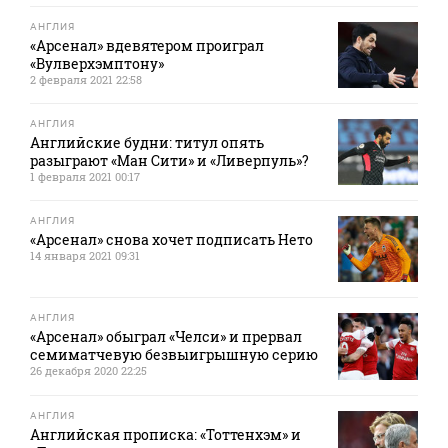
АНГЛИЯ
«Арсенал» вдевятером проиграл
«Вулверхэмптону»
2 февраля 2021 22:58
АНГЛИЯ
Английские будни: титул опять
разыграют «Ман Сити» и «Ливерпуль»?
1 февраля 2021 00:17
АНГЛИЯ
«Арсенал» снова хочет подписать Нето
14 января 2021 09:31
АНГЛИЯ
«Арсенал» обыграл «Челси» и прервал
семиматчевую безвыигрышную серию
26 декабря 2020 22:25
АНГЛИЯ
Английская прописка: «Тоттенхэм» и