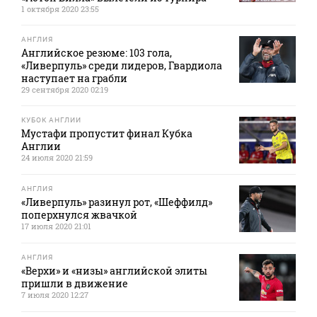
1 октября 2020 23:55
АНГЛИЯ
Английское резюме: 103 гола,
«Ливерпуль» среди лидеров, Гвардиола
наступает на грабли
29 сентября 2020 02:19
КУБОК АНГЛИИ
Мустафи пропустит финал Кубка
Англии
24 июля 2020 21:59
АНГЛИЯ
«Ливерпуль» разинул рот, «Шеффилд»
поперхнулся жвачкой
17 июля 2020 21:01
АНГЛИЯ
«Верхи» и «низы» английской элиты
пришли в движение
7 июля 2020 12:27