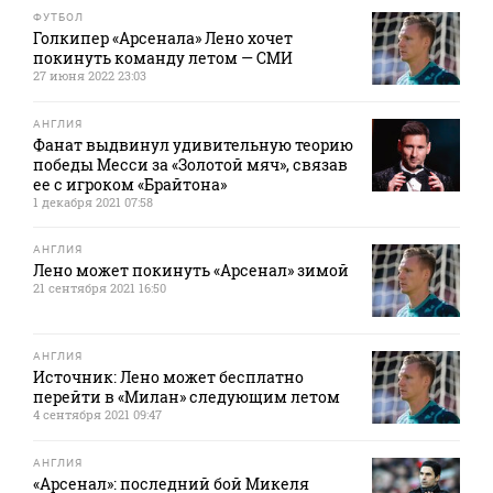
ФУТБОЛ
Голкипер «Арсенала» Лено хочет
покинуть команду летом — СМИ
27 июня 2022 23:03
АНГЛИЯ
Фанат выдвинул удивительную теорию
победы Месси за «Золотой мяч», связав
ее с игроком «Брайтона»
1 декабря 2021 07:58
АНГЛИЯ
Лено может покинуть «Арсенал» зимой
21 сентября 2021 16:50
АНГЛИЯ
Источник: Лено может бесплатно
перейти в «Милан» следующим летом
4 сентября 2021 09:47
АНГЛИЯ
«Арсенал»: последний бой Микеля