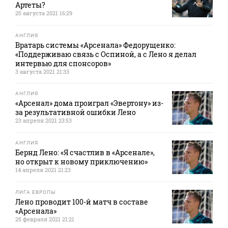
Артеты?
25 августа 2021 16:29
АНГЛИЯ
Вратарь системы «Арсенала» Федорущенко:
«Поддерживаю связь с Оспиной, а с Лено я делал
интервью для спонсоров»
3 августа 2021 21:33
АНГЛИЯ
«Арсенал» дома проиграл «Эвертону» из-
за результативной ошибки Лено
23 апреля 2021 23:53
АНГЛИЯ
Бернд Лено: «Я счастлив в «Арсенале»,
но открыт к новому приключению»
14 апреля 2021 21:23
ЛИГА ЕВРОПЫ
Лено проводит 100-й матч в составе
«Арсенала»
25 февраля 2021 21:21