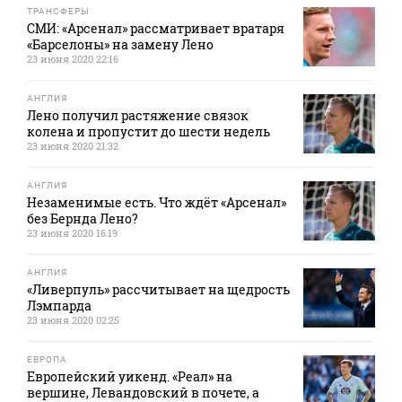
ТРАНСФЕРЫ
СМИ: «Арсенал» рассматривает вратаря
«Барселоны» на замену Лено
23 июня 2020 22:16
АНГЛИЯ
Лено получил растяжение связок
колена и пропустит до шести недель
23 июня 2020 21:32
АНГЛИЯ
Незаменимые есть. Что ждёт «Арсенал»
без Бернда Лено?
23 июня 2020 16:19
АНГЛИЯ
«Ливерпуль» рассчитывает на щедрость
Лэмпарда
23 июня 2020 02:25
ЕВРОПА
Европейский уикенд. «Реал» на
вершине, Левандовский в почете, а