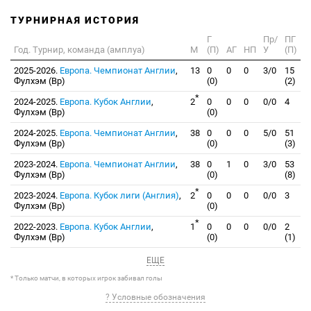
ТУРНИРНАЯ ИСТОРИЯ
Г
Пр/
ПГ
Год. Турнир, команда (амплуа)
М
(П)
АГ
НП
У
(П)
2025-2026.
Европа. Чемпионат Англии
,
13
0
0
0
3/0
15
Фулхэм (Вр)
(0)
(2)
*
2024-2025.
Европа. Кубок Англии
,
2
0
0
0
0/0
4
Фулхэм (Вр)
(0)
2024-2025.
Европа. Чемпионат Англии
,
38
0
0
0
5/0
51
Фулхэм (Вр)
(0)
(3)
2023-2024.
Европа. Чемпионат Англии
,
38
0
1
0
3/0
53
Фулхэм (Вр)
(0)
(8)
*
2023-2024.
Европа. Кубок лиги (Англия)
,
2
0
0
0
0/0
3
Фулхэм (Вр)
(0)
*
2022-2023.
Европа. Кубок Англии
,
1
0
0
0
0/0
2
Фулхэм (Вр)
(0)
(1)
ЕЩЕ
* Только матчи, в которых игрок забивал голы
? Условные обозначения