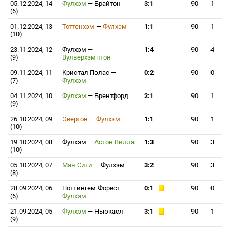
05.12.2024, 14
Фулхэм
—
Брайтон
3:1
90
1
(6)
01.12.2024, 13
Тоттенхэм
—
Фулхэм
1:1
90
1
(10)
23.11.2024, 12
Фулхэм
—
1:4
90
4
(9)
Вулверхэмптон
09.11.2024, 11
Кристал Пэлас
—
0:2
90
0
(7)
Фулхэм
04.11.2024, 10
Фулхэм
—
Брентфорд
2:1
90
1
(9)
26.10.2024, 09
Эвертон
—
Фулхэм
1:1
90
1
(10)
19.10.2024, 08
Фулхэм
—
Астон Вилла
1:3
90
3
(10)
05.10.2024, 07
Ман Сити
—
Фулхэм
3:2
90
3
(8)
28.09.2024, 06
Ноттингем Форест
—
0:1
90
0
(6)
Фулхэм
21.09.2024, 05
Фулхэм
—
Ньюкасл
3:1
90
1
(9)