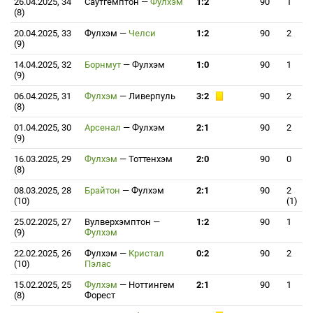
26.04.2025, 34
Саутгемптон
—
Фулхэм
1:2
90
1
(8)
20.04.2025, 33
Фулхэм
—
Челси
1:2
90
2
(9)
14.04.2025, 32
Борнмут
—
Фулхэм
1:0
90
1
(9)
06.04.2025, 31
Фулхэм
—
Ливерпуль
3:2
90
2
(8)
01.04.2025, 30
Арсенал
—
Фулхэм
2:1
90
2
(9)
16.03.2025, 29
Фулхэм
—
Тоттенхэм
2:0
90
0
(8)
08.03.2025, 28
Брайтон
—
Фулхэм
2:1
90
2
(10)
(1)
25.02.2025, 27
Вулверхэмптон
—
1:2
90
1
(9)
Фулхэм
22.02.2025, 26
Фулхэм
—
Кристал
0:2
90
2
(10)
Пэлас
15.02.2025, 25
Фулхэм
—
Ноттингем
2:1
90
1
(8)
Форест