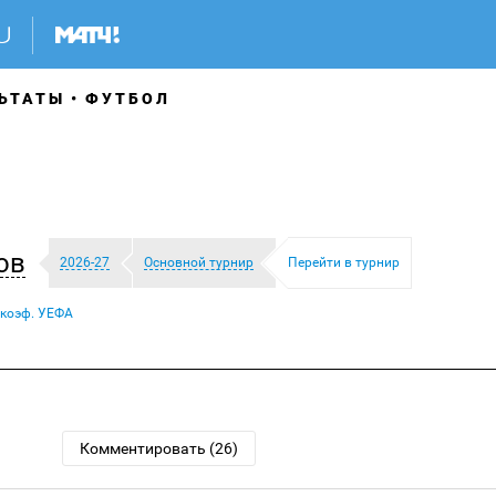
ЬТАТЫ
ФУТБОЛ
ов
2026-27
Основной турнир
Перейти в турнир
 коэф. УЕФА
Комментировать (26)