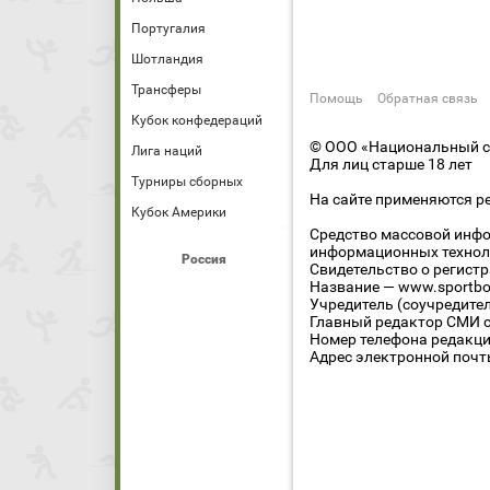
Португалия
Шотландия
Трансферы
Помощь
Обратная связь
Кубок конфедераций
© ООО «Национальный сп
Лига наций
Для лиц старше 18 лет
Турниры сборных
На сайте применяются р
Кубок Америки
Средство массовой инфо
информационных технол
Россия
Свидетельство о регист
Название — www.sportbo
Учредитель (соучредите
Главный редактор СМИ се
Номер телефона редакции
Адрес электронной почты