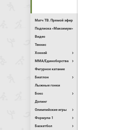
Матч ТВ. Прямой эфир
Подписка «Максимум»
Видео
Теннис
Хоккей
MMA/Единоборства
Фигурное катание
Биатлон
Лыжные гонки
Бокс
Допинг
Олимпийские игры
Формула-1
Баскетбол