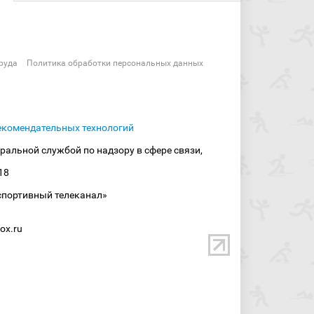
руда
Политика обработки персональных данных
екомендательных технологий
ральной службой по надзору в сфере связи,
18
спортивный телеканал»
ox.ru