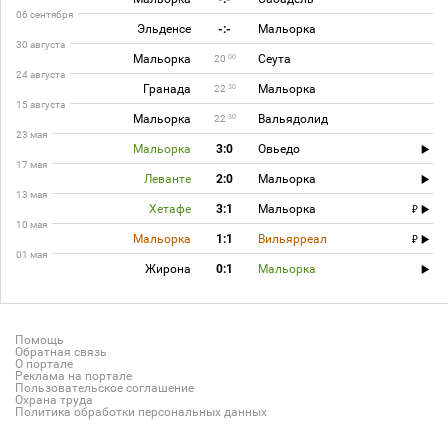
06 сентября
Эльденсе
-:-
Мальорка
30 августа
Мальорка
Сеута
00
20
24 августа
Гранада
Мальорка
30
22
15 августа
Мальорка
Вальядолид
30
22
23 мая
Мальорка
3:0
Овьедо
17 мая
Леванте
2:0
Мальорка
13 мая
Хетафе
3:1
Мальорка
10 мая
Мальорка
1:1
Вильярреал
01 мая
Жирона
0:1
Мальорка
Помощь
Обратная связь
О портале
Реклама на портале
Пользовательское соглашение
Охрана труда
Политика обработки персональных данных