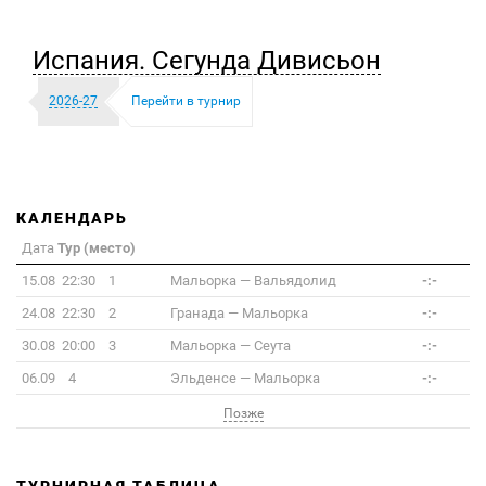
Испания. Сегунда Дивисьон
2026-27
Перейти в турнир
КАЛЕНДАРЬ
Дата
Тур (место)
15.08 22:30
1
Мальорка
—
Вальядолид
-:-
24.08 22:30
2
Гранада
—
Мальорка
-:-
30.08 20:00
3
Мальорка
—
Сеута
-:-
06.09
4
Эльденсе
—
Мальорка
-:-
Позже