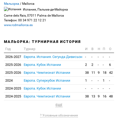
Мальорка
/ Mallorca
Испания, Пальма-де-Майорка
Came dels Rais, 07011 Palma de Mallorca
Телефон: 00 34 971 22 12 21
www.rcdmallorca.es
МАЛЬОРКА: ТУРНИРНАЯ ИСТОРИЯ
Год
Турнир
И
В
Н
П
О
2026-2027
Европа. Испания. Сегунда Дивисьон
-
-
-
-
-
2025-2026
Европа. Кубок Испании
2
2
-
-
6
2025-2026
Европа. Чемпионат Испании
38
11
9
18
42
2024
Европа. Суперкубок Испании
1
-
-
1
-
2024-2025
Европа. Кубок Испании
-
-
-
-
-
2024-2025
Европа. Чемпионат Испании
38
13
9
16
48
ЕЩЕ
? Условные обозначения