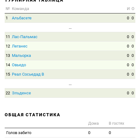
ТУРНИРНАЯ ТАБЛИЦА
№
Команда
И
О
1
Альбасете
0
0
...
11
Лас-Пальмас
0
0
12
Леганес
0
0
13
Мальорка
0
0
14
Овьедо
0
0
15
Реал Сосьедад B
0
0
...
22
Эльденсе
0
0
ОБЩАЯ СТАТИСТИКА
Дома
В гостях
Голов забито
0
0