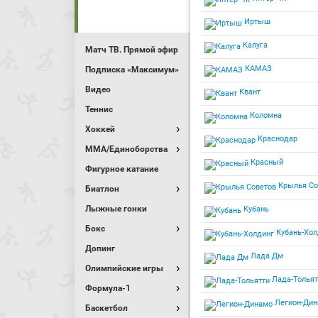
Иртыш
Калуга
Матч ТВ. Прямой эфир
КАМАЗ
Подписка «Максимум»
Видео
Квант
Теннис
Коломна
Хоккей
Краснодар
MMA/Единоборства
Красный
Фигурное катание
Крылья Со
Биатлон
Лыжные гонки
Кубань
Бокс
Кубань-Хол
Допинг
Лада Дм
Олимпийские игры
Лада-Тольят
Формула-1
Легион-Дин
Баскетбол