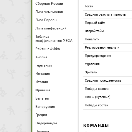
Сборная России
Гости
Лига чемпионов
Средняя результативность
Лига Европы
Первый тайм
Лига конференций
Второй тайм
Таблица
Пенальти
коэффициентов УЕФА
Реализовано пенальти
Рейтинг ФИФА
Предупреждения
Англия
Удаления
Германия
Зрители
Испания
Средняя посещаемость
Италия
Победы хозяев
Франция
Ничьи (нулевые)
Бельгия
Победы гостей
Белоруссия
Греция
Нидерланды
КОМАНДЫ
Польша