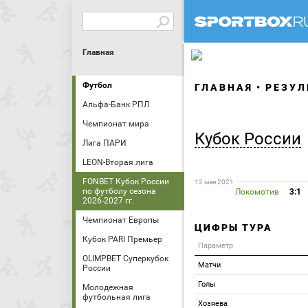
Главная
Футбол
ГЛАВНАЯ
РЕЗУЛ
Альфа-Банк РПЛ
Чемпионат мира
Кубок России
Лига ПАРИ
LEON-Вторая лига
FONBET Кубок России
12 мая 2021
по футболу сезона
Локомотив
3:1
2026-2027 гг.
Чемпионат Европы
ЦИФРЫ ТУРА
Кубок PARI Премьер
Параметр
OLIMPBET Суперкубок
Матчи
России
Голы
Молодежная
футбольная лига
Хозяева