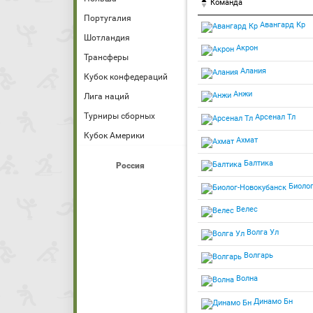
Команда
Португалия
Авангард Кр
Шотландия
Акрон
Трансферы
Алания
Кубок конфедераций
Анжи
Лига наций
Турниры сборных
Арсенал Тл
Кубок Америки
Ахмат
Балтика
Россия
Биолог
Велес
Волга Ул
Волгарь
Волна
Динамо Бн