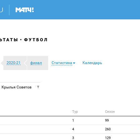
ЬТАТЫ
ФУТБОЛ
2020-21
финал
Статистика
Календарь
Крылья Советов
T
Тур
Сезон
1
99
4
260
3
129