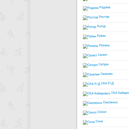
Родина
Ростов
Ротор
Рубин
Рязань
Салют
Сатурн
Сахалин
СКА Р/Д
СКА-Хабаро
Смоленск
Сокол
Сочи