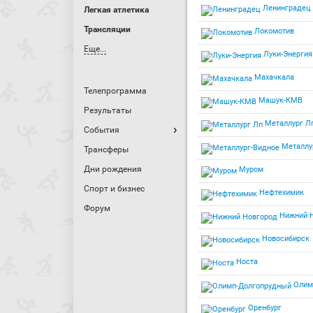
Ленинградец
Легкая атлетика
Трансляции
Локомотив
Еще...
Луки-Энергия
Махачкала
Телепрограмма
Машук-КМВ
Результаты
Металлург Л
События
Металлу
Трансферы
Дни рождения
Муром
Спорт и бизнес
Нефтехимик
Форум
Нижний 
Новосибирск
Носта
Олим
Оренбург