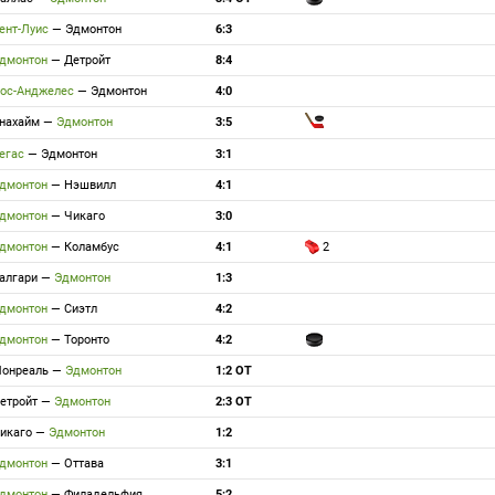
ент-Луис
—
Эдмонтон
6:3
дмонтон
—
Детройт
8:4
ос-Анджелес
—
Эдмонтон
4:0
нахайм
—
Эдмонтон
3:5
егас
—
Эдмонтон
3:1
дмонтон
—
Нэшвилл
4:1
дмонтон
—
Чикаго
3:0
дмонтон
—
Коламбус
4:1
2
алгари
—
Эдмонтон
1:3
дмонтон
—
Сиэтл
4:2
дмонтон
—
Торонто
4:2
онреаль
—
Эдмонтон
1:2 ОТ
етройт
—
Эдмонтон
2:3 ОТ
икаго
—
Эдмонтон
1:2
дмонтон
—
Оттава
3:1
дмонтон
—
Филадельфия
5:2