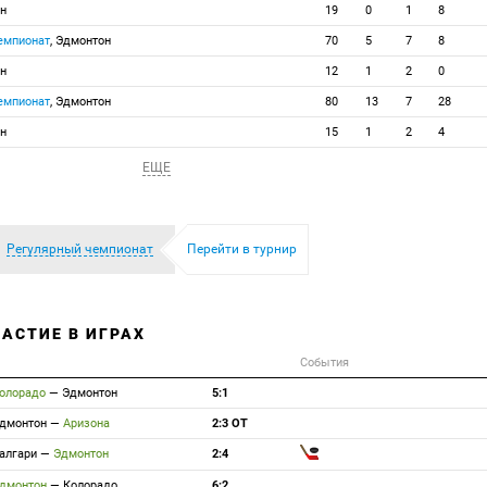
он
19
0
1
8
емпионат
, Эдмонтон
70
5
7
8
он
12
1
2
0
емпионат
, Эдмонтон
80
13
7
28
он
15
1
2
4
ЕЩЕ
Регулярный чемпионат
Перейти в турнир
ЧАСТИЕ В ИГРАХ
События
олорадо
—
Эдмонтон
5:1
дмонтон
—
Аризона
2:3 ОТ
алгари
—
Эдмонтон
2:4
дмонтон
—
Колорадо
6:2