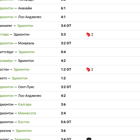
дмонтон
—
Анахайм
6:1
дмонтон
—
Лос-Анджелес
4:1
иннипег
—
Эдмонтон
3:4 ОТ
ттава
—
Эдмонтон
5:3
2
дмонтон
—
Монреаль
3:2 ОТ
иттсбург
—
Эдмонтон
0:4
оламбус
—
Эдмонтон
4:2
остон
—
Эдмонтон
1:2 ОТ
2
иэтл
—
Эдмонтон
1:2
дмонтон
—
Сент-Луис
3:2 ОТ
дмонтон
—
Лос-Анджелес
4:2
дмонтон
—
Калгари
3:6
дмонтон
—
Миннесота
2:4
дмонтон
—
Бостон
5:6 ОТ
ризона
—
Эдмонтон
3:6
аллас
—
Эдмонтон
3:4 ОТ