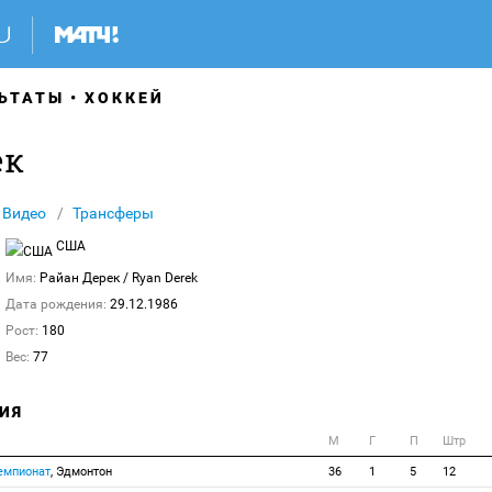
ЬТАТЫ
ХОККЕЙ
ек
Видео
Трансферы
США
Имя:
Райан Дерек
/ Ryan Derek
Дата рождения:
29.12.1986
Рост:
180
Вес:
77
ИЯ
М
Г
П
Штр
емпионат
, Эдмонтон
36
1
5
12