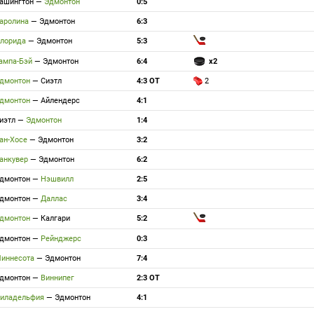
ашингтон
—
Эдмонтон
0:5
аролина
—
Эдмонтон
6:3
лорида
—
Эдмонтон
5:3
ампа-Бэй
—
Эдмонтон
6:4
x2
дмонтон
—
Сиэтл
4:3 ОТ
2
дмонтон
—
Айлендерс
4:1
иэтл
—
Эдмонтон
1:4
ан-Хосе
—
Эдмонтон
3:2
анкувер
—
Эдмонтон
6:2
дмонтон
—
Нэшвилл
2:5
дмонтон
—
Даллас
3:4
дмонтон
—
Калгари
5:2
дмонтон
—
Рейнджерс
0:3
иннесота
—
Эдмонтон
7:4
дмонтон
—
Виннипег
2:3 ОТ
иладельфия
—
Эдмонтон
4:1