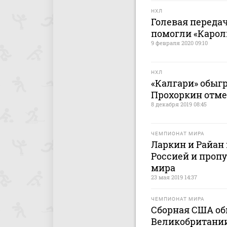
НХЛ
Голевая переда
помогли «Карол
9 февраля 2020 09:10
НХЛ
«Калгари» обыг
Прохоркин отме
8 декабря 2019 08:45
ЧЕМПИОНАТ МИРА
Ларкин и Райан 
Россией и проп
мира
23 мая 2019 14:37
ЧЕМПИОНАТ МИРА
Сборная США об
Великобритании