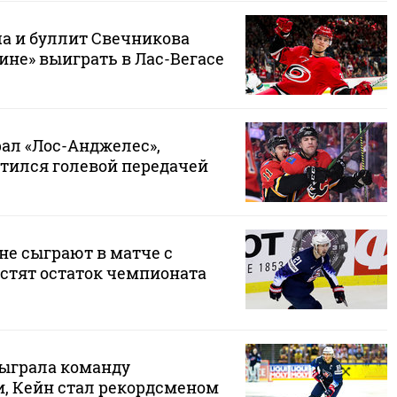
ча и буллит Свечникова
ине» выиграть в Лас-Вегасе
рал «Лос-Анджелес»,
тился голевой передачей
не сыграют в матче с
устят остаток чемпионата
ыграла команду
, Кейн стал рекордсменом