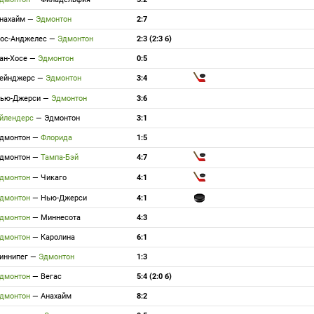
нахайм
—
Эдмонтон
2:7
ос-Анджелес
—
Эдмонтон
2:3 (2:3 б)
ан-Хосе
—
Эдмонтон
0:5
ейнджерс
—
Эдмонтон
3:4
ью-Джерси
—
Эдмонтон
3:6
йлендерс
—
Эдмонтон
3:1
дмонтон
—
Флорида
1:5
дмонтон
—
Тампа-Бэй
4:7
дмонтон
—
Чикаго
4:1
дмонтон
—
Нью-Джерси
4:1
дмонтон
—
Миннесота
4:3
дмонтон
—
Каролина
6:1
иннипег
—
Эдмонтон
1:3
дмонтон
—
Вегас
5:4 (2:0 б)
дмонтон
—
Анахайм
8:2