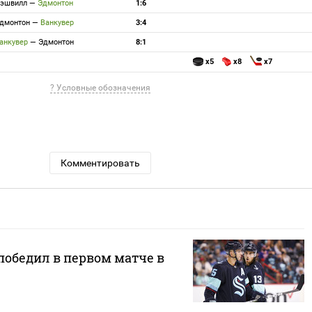
эшвилл
—
Эдмонтон
1:6
дмонтон
—
Ванкувер
3:4
анкувер
—
Эдмонтон
8:1
x5
x8
x7
? Условные обозначения
Комментировать
победил в первом матче в