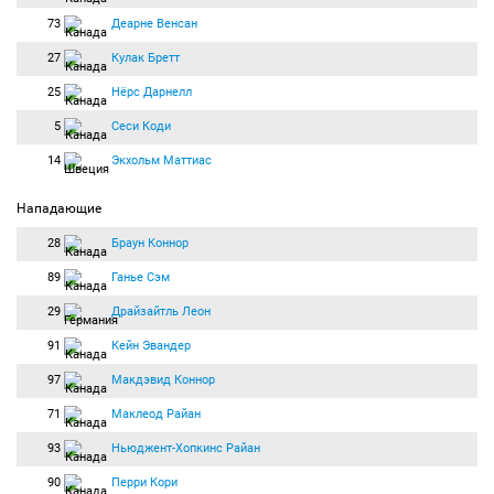
73
Деарне Венсан
27
Кулак Бретт
25
Нёрс Дарнелл
5
Сеси Коди
14
Экхольм Маттиас
Нападающие
28
Браун Коннор
89
Ганье Сэм
29
Драйзайтль Леон
91
Кейн Эвандер
97
Макдэвид Коннор
71
Маклеод Райан
93
Ньюджент-Хопкинс Райан
90
Перри Кори