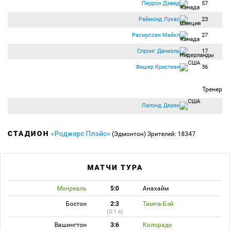
Перрон Дэвид
57
Раймонд Лукас
23
Расмуссен Майкл
27
Спронг Даниэль
17
Фишер Кристиан
36
Тренер
Лалонд Дерек
СТАДИОН
«Роджерс Плэйс»
(Эдмонтон)
Зрителей: 18347
МАТЧИ ТУРА
Монреаль
5:0
Анахайм
Бостон
2:3
Тампа-Бэй
(0:1 б)
Вашингтон
3:6
Колорадо