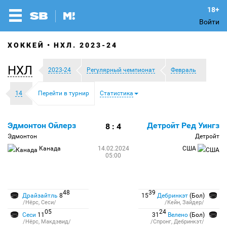
Войти
ХОККЕЙ
НХЛ. 2023-24
НХЛ
2023-24
Регулярный чемпионат
Февраль
14
Перейти в турнир
Статистика
Эдмонтон Ойлерз
Детройт Ред Уингз
8 : 4
Эдмонтон
Детройт
Канада
14.02.2024
США
05:00
48
39
Драйзайтль
8
15
Дебринкэт
(Бол)
/Нёрс, Сеси/
/Кейн, Зайдер/
05
24
Сеси
11
31
Велено
(Бол)
/Нёрс, Макдэвид/
/Спронг, Дебринкэт/