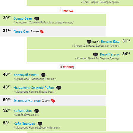
/
Кейн Патрик
,
Зайдер Мориц
/
II период
30
17
Бушар Эван
/
Ньюджент-Хопкинс Райан
,
Макдэвид Коннор
/
31
14
Ганье Сэм
2 мин
31
24
Велено Джо
(Бол)
/
Спронг Даниэль
,
Дебринкэт Алекс
/
34
30
Кейн Патрик
/
Комфер Джей Ти
,
Перрон Дэвид
/
III период
40
44
Холлоуэй Дилан
/
Бушар Эван
,
Макдэвид Коннор
/
43
27
Ньюджент-Хопкинс Райан
/
Макдэвид Коннор
,
Бушар Эван
/
50
25
Экхольм Маттиас
2 мин
52
55
Хаймен Зак
/
Драйзайтль Леон
/
53
41
Кейн Эвандер
/
Макдэвид Коннор
,
Деарне Венсан
/