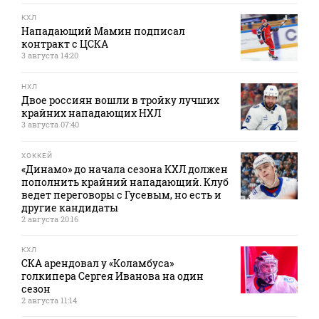
КХЛ
Нападающий Мамин подписал
контракт с ЦСКА
3 августа 14:20
НХЛ
Двое россиян вошли в тройку лучших
крайних нападающих НХЛ
3 августа 07:40
ХОККЕЙ
«Динамо» до начала сезона КХЛ должен
пополнить крайний нападающий. Клуб
ведет переговоры с Гусевым, но есть и
другие кандидаты
2 августа 20:16
КХЛ
СКА арендовал у «Коламбуса»
голкипера Сергея Иванова на один
сезон
2 августа 11:14