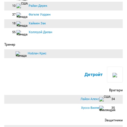
10
Райан Дерек
37
Фогеле Уоррен
18
Хаймен Зак
55
Холлоуэй Дилан
Тренер
Ноблач Крис
Детройт
Вратари
Лайон Алекс
34
Хуссо Вилле
35
Защитники