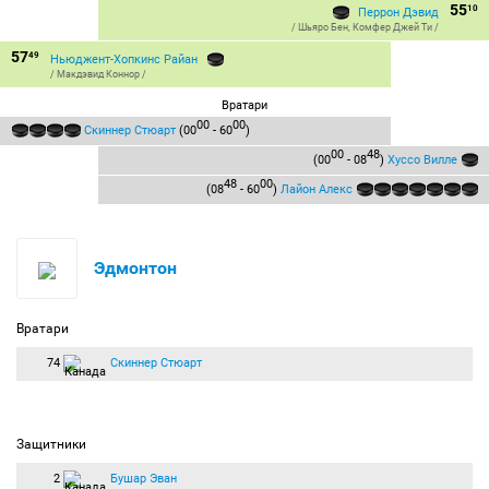
55
10
Перрон Дэвид
/
Шьяро Бен
,
Комфер Джей Ти
/
57
49
Ньюджент-Хопкинс Райан
/
Макдэвид Коннор
/
Вратари
00
00
Скиннер Стюарт
(00
- 60
)
00
48
(00
- 08
)
Хуссо Вилле
48
00
(08
- 60
)
Лайон Алекс
Эдмонтон
Вратари
74
Скиннер Стюарт
Защитники
2
Бушар Эван