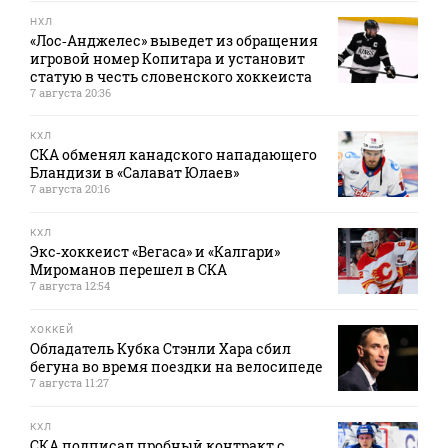
НХЛ
«Лос‑Анджелес» выведет из обращения
игровой номер Копитара и установит
статую в честь словенского хоккеиста
7 августа 20:36
КХЛ
СКА обменял канадского нападающего
Бландизи в «Салават Юлаев»
7 августа 20:16
КХЛ
Экс‑хоккеист «Вегаса» и «Калгари»
Мироманов перешел в СКА
7 августа 12:54
ХОККЕЙ
Обладатель Кубка Стэнли Хара сбил
бегуна во время поездки на велосипеде
7 августа 11:27
КХЛ
СКА подписал пробный контракт с