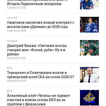
Игорем Ларионовым‑младшим
6 августа 17:26
ХОККЕЙ
Ожиганов заключил новый контракт с
московским «Динамо» до 2028 года
6 августа 14:26
ХОККЕЙ
Дмитрий Яшкин: «Овечкин всегда
говорил мне: «Копай, руби». Ну я и
рублю»
6 августа 13:51
КХЛ
Терещенко и Епанчинцев вошли в
тренерский штаб СКА на сезон‑2026/27
4 августа 20:03
ВХЛ
Хоккейный клуб «Челны» не примет
участия в новом сезоне ВХЛ из‑за
проблем с финансами