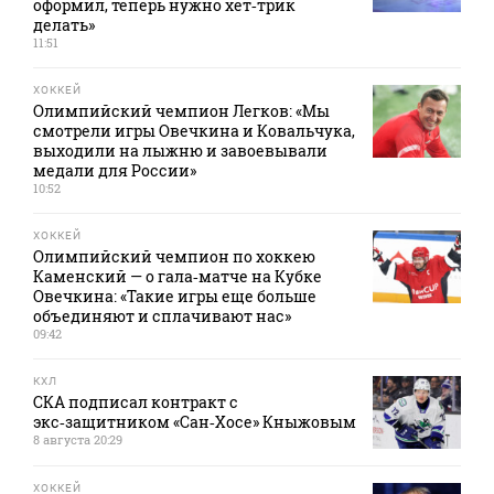
оформил, теперь нужно хет‑трик
делать»
11:51
ХОККЕЙ
Олимпийский чемпион Легков: «Мы
смотрели игры Овечкина и Ковальчука,
выходили на лыжню и завоевывали
медали для России»
10:52
ХОККЕЙ
Олимпийский чемпион по хоккею
Каменский — о гала‑матче на Кубке
Овечкина: «Такие игры еще больше
объединяют и сплачивают нас»
09:42
КХЛ
СКА подписал контракт с
экс‑защитником «Сан‑Хосе» Кныжовым
8 августа 20:29
ХОККЕЙ