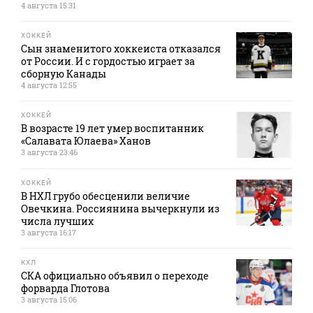
4 августа 15:31
ХОККЕЙ
Сын знаменитого хоккеиста отказался
от России. И с гордостью играет за
сборную Канады
4 августа 12:55
ХОККЕЙ
В возрасте 19 лет умер воспитанник
«Салавата Юлаева» Ханов
3 августа 23:46
ХОККЕЙ
В НХЛ грубо обесценили величие
Овечкина. Россиянина вычеркнули из
числа лучших
3 августа 16:17
КХЛ
СКА официально объявил о переходе
форварда Глотова
3 августа 15:06