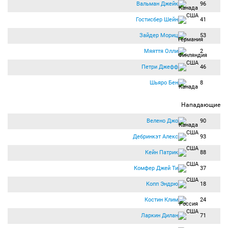
Вальман Джейк
96
Гостисбер Шейн
41
Зайдер Мориц
53
Мяяття Олли
2
Петри Джефф
46
Шьяро Бен
8
Нападающие
Велено Джо
90
Дебринкэт Алекс
93
Кейн Патрик
88
Комфер Джей Ти
37
Копп Эндрю
18
Костин Клим
24
Ларкин Дилан
71