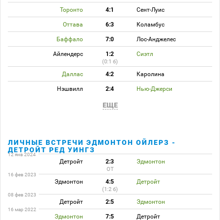
Торонто
4:1
Сент-Луис
Оттава
6:3
Коламбус
Баффало
7:0
Лос-Анджелес
Айлендерс
1:2
Сиэтл
(0:1 б)
Даллас
4:2
Каролина
Нэшвилл
2:4
Нью-Джерси
ЕЩЕ
ЛИЧНЫЕ ВСТРЕЧИ ЭДМОНТОН ОЙЛЕРЗ -
ДЕТРОЙТ РЕД УИНГЗ
12 янв 2024
Детройт
2:3
Эдмонтон
ОТ
16 фев 2023
Эдмонтон
4:5
Детройт
(1:2 б)
08 фев 2023
Детройт
2:5
Эдмонтон
16 мар 2022
Эдмонтон
7:5
Детройт