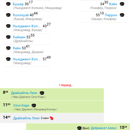
17
30
Бушар
30
34
Кейн
/Ньюджент-Хопкинс, Макдэвид/
/Комфер, Перрон/
44
10
Холлоуэй
40
55
Перрон
/Бушар, Макдэвид/
/Шьяро, Комфер/
27
Ньюджент-Хопкинс
43
/Макдэвид, Бушар/
55
Хаймен
52
/Драйзайтль/
41
Кейн
53
/Макдэвид, Деарне/
49
Ньюджент-Хопкинс
57
/Макдэвид/
I период
8
48
Драйзайтль Леон
/
Нёрс Дарнелл
,
Сеси Коди
/
11
05
Сеси Коди
/
Нёрс Дарнелл
,
Макдэвид Коннор
/
14
43
Драйзайтль Леон
2 мин
15
39
Дебринкэт Алекс
(Бол)