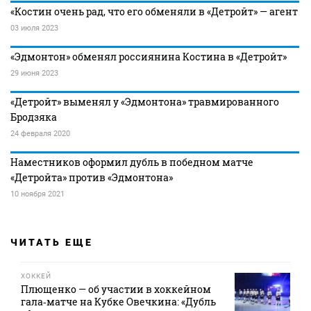
«Костин очень рад, что его обменяли в «Детройт» — агент
03 июля 2023
«Эдмонтон» обменял россиянина Костина в «Детройт»
29 июня 2023
«Детройт» выменял у «Эдмонтона» травмированного
Бродзяка
24 февраля 2020
Наместников оформил дубль в победном матче
«Детройта» против «Эдмонтона»
10 ноября 2021
ЧИТАТЬ ЕЩЕ
ХОККЕЙ
Плющенко — об участии в хоккейном
гала‑матче на Кубке Овечкина: «Дубль