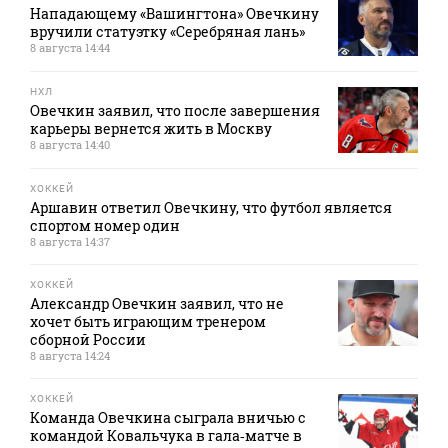
Нападающему «Вашингтона» Овечкину
вручили статуэтку «Серебряная лань»
8 августа 14:44
НХЛ
Овечкин заявил, что после завершения
карьеры вернется жить в Москву
8 августа 14:40
ХОККЕЙ
Аршавин ответил Овечкину, что футбол является
спортом номер один
8 августа 14:37
ХОККЕЙ
Александр Овечкин заявил, что не
хочет быть играющим тренером
сборной России
8 августа 14:24
ХОККЕЙ
Команда Овечкина сыграла вничью с
командой Ковальчука в гала‑матче в