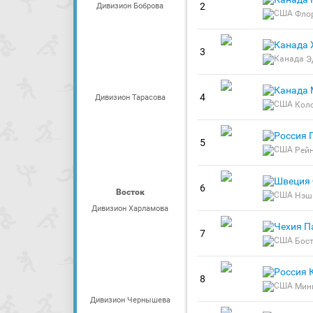
2
Дивизион Боброва
Фло
3
Э
4
Дивизион Тарасова
Кол
5
Рей
6
Восток
Нэш
Дивизион Харламова
П
7
Бос
8
Мин
Дивизион Чернышева