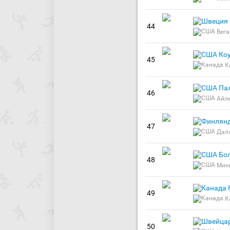
44
Вега
Ко
45
К
Па
46
Айл
47
Дал
Бо
48
Мин
49
К
50