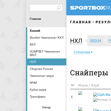
Главная
ГЛАВНАЯ
РЕЗУЛ
Хоккей
Фонбет Чемпионат КХЛ
НХЛ
2023-24
Р
ВХЛ
OLIMPBET Чемпионат
Статистика
МХЛ
НХЛ
Сборная России
Снайперы
Чемпионат мира
МЧМ
№
Игрок / Клуб
Кубок мира
Мэ
Трансферы
1
Т
Запад