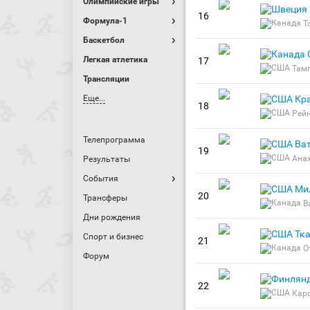
Олимпийские игры
16
Формула-1
Т
Баскетбол
Легкая атлетика
17
Там
Трансляции
Еще...
Кр
18
Рей
Телепрограмма
Ва
19
Ана
Результаты
События
Ми
20
Трансферы
В
Дни рождения
Тк
Спорт и бизнес
21
О
Форум
22
Кар