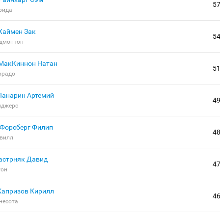
5
рида
Хаймен Зак
5
дмонтон
МакКиннон Натан
5
орадо
Панарин Артемий
4
нджерс
Форсберг Филип
4
вилл
астрняк Давид
4
тон
Капризов Кирилл
4
несота