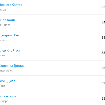
Верхеге Картер
3
рида
ннор Кайл
3
иннипег
Джарвис Сет
3
олина
ллер Клэйтон
3
зона
Конекны Трэвис
3
адельфия
ркин Дилан
3
ройт
льсон Брок
3
ендерс