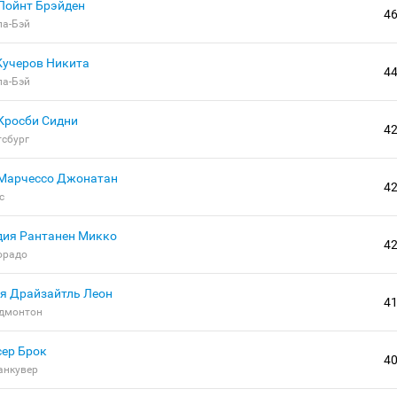
Пойнт Брэйден
4
па-Бэй
Кучеров Никита
4
па-Бэй
Кросби Сидни
4
тсбург
Марчессо Джонатан
4
с
Рантанен Микко
4
орадо
Драйзайтль Леон
4
дмонтон
сер Брок
4
анкувер