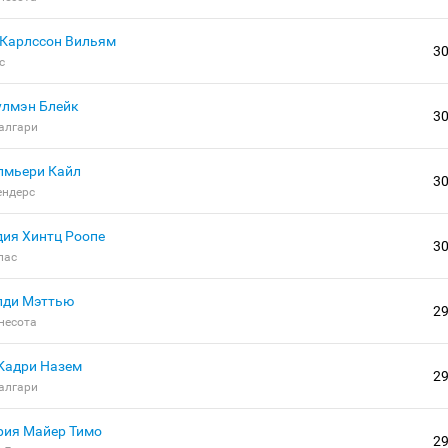
Карлссон Вильям
3
с
улмэн Блейк
3
алгари
лмьери Кайл
3
ендерс
Хинтц Роопе
3
лас
лди Мэттью
2
несота
Кадри Назем
2
алгари
Майер Тимо
2