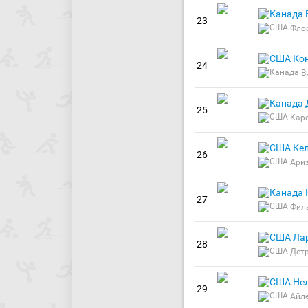
23
Фло
Ко
24
В
25
Кар
Ке
26
Ари
27
Фил
Ла
28
Дет
Не
29
Айл