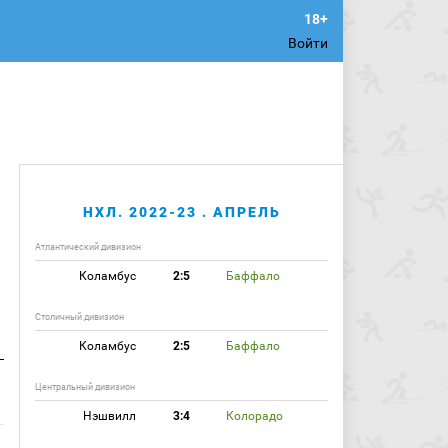
Войти
НХЛ. 2022-23 . АПРЕЛЬ
Атлантический дивизион
Коламбус
2:5
Баффало
Столичный дивизион
Коламбус
2:5
Баффало
Центральный дивизион
9
Нэшвилл
3:4
Колорадо