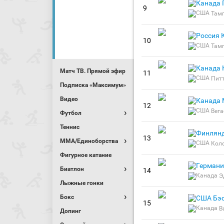
9
Там
10
Там
Матч ТВ. Прямой эфир
11
Пит
Подписка «Максимум»
Видео
12
Вега
Футбол
Теннис
13
MMA/Единоборства
Кол
Фигурное катание
Биатлон
14
Э
Лыжные гонки
Бокс
Бэ
15
В
Допинг