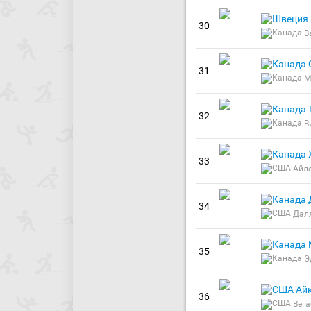
30
В
31
М
32
В
33
Айл
34
Дал
35
Э
Ай
36
Вега