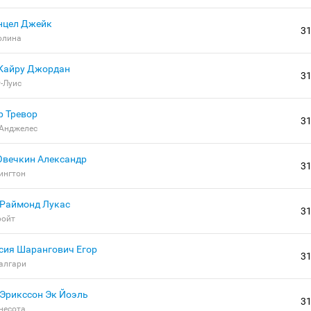
нцел Джейк
3
олина
Кайру Джордан
3
-Луис
р Тревор
3
-Анджелес
Овечкин Александр
3
ингтон
Раймонд Лукас
3
ройт
Шарангович Егор
3
алгари
Эрикссон Эк Йоэль
3
несота