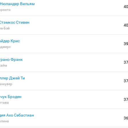
Нюландер Вильям
4
оронто
Стэмкос Стивен
4
па-Бэй
айдер Крис
3
нджерс
трано Франк
3
хайм
ллер Джей Ти
3
анкувер
ачук Брэден
3
ттава
Ахо Себастиан
3
олина