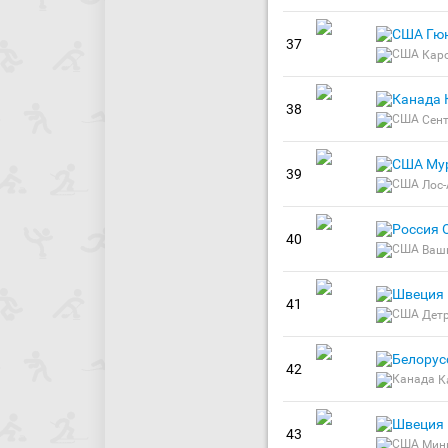
Гю
37
Кар
38
Сент
Му
39
Лос
40
Ваш
41
Дет
42
К
43
Мин