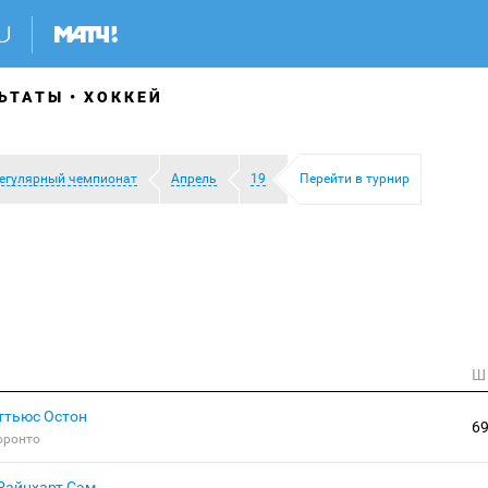
ЬТАТЫ
ХОККЕЙ
егулярный чемпионат
Апрель
19
Перейти в турнир
Ш
ттьюс Остон
6
оронто
Райнхарт Сэм