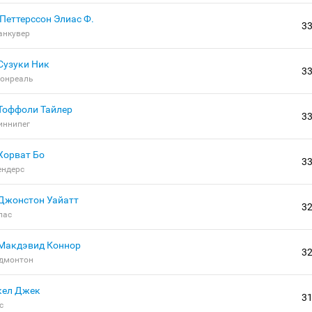
Петтерссон Элиас Ф.
3
анкувер
Сузуки Ник
3
онреаль
Тоффоли Тайлер
3
иннипег
Хорват Бо
3
ендерс
Джонстон Уайатт
3
лас
Макдэвид Коннор
3
дмонтон
кел Джек
3
с