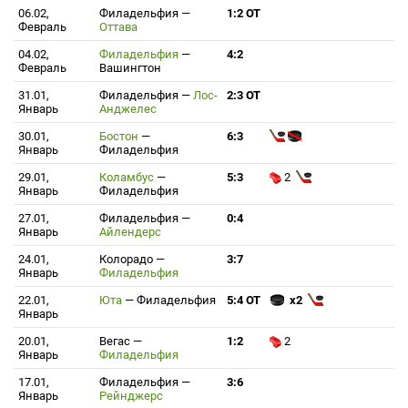
06.02,
Филадельфия
—
1:2 ОТ
Февраль
Оттава
04.02,
Филадельфия
—
4:2
Февраль
Вашингтон
31.01,
Филадельфия
—
Лос-
2:3 ОТ
Январь
Анджелес
30.01,
Бостон
—
6:3
Январь
Филадельфия
29.01,
Коламбус
—
5:3
2
Январь
Филадельфия
27.01,
Филадельфия
—
0:4
Январь
Айлендерс
24.01,
Колорадо
—
3:7
Январь
Филадельфия
22.01,
Юта
—
Филадельфия
5:4 ОТ
x2
Январь
20.01,
Вегас
—
1:2
2
Январь
Филадельфия
17.01,
Филадельфия
—
3:6
Январь
Рейнджерс