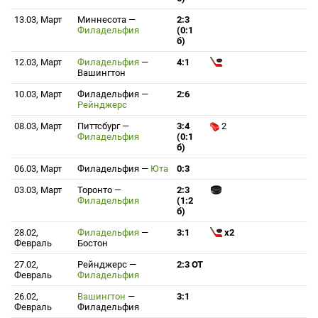
13.03, Март
Миннесота
—
2:3
Филадельфия
(0:1
б)
12.03, Март
Филадельфия
—
4:1
Вашингтон
10.03, Март
Филадельфия
—
2:6
Рейнджерс
08.03, Март
Питтсбург
—
3:4
2
Филадельфия
(0:1
б)
06.03, Март
Филадельфия
—
Юта
0:3
03.03, Март
Торонто
—
2:3
Филадельфия
(1:2
б)
28.02,
Филадельфия
—
3:1
x2
Февраль
Бостон
27.02,
Рейнджерс
—
2:3 ОТ
Февраль
Филадельфия
26.02,
Вашингтон
—
3:1
Февраль
Филадельфия