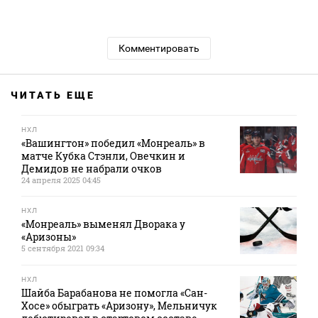
Комментировать
ЧИТАТЬ ЕЩЕ
НХЛ
«Вашингтон» победил «Монреаль» в
матче Кубка Стэнли, Овечкин и
Демидов не набрали очков
24 апреля 2025 04:45
НХЛ
«Монреаль» выменял Дворака у
«Аризоны»
5 сентября 2021 09:34
НХЛ
Шайба Барабанова не помогла «Сан-
Хосе» обыграть «Аризону», Мельничук