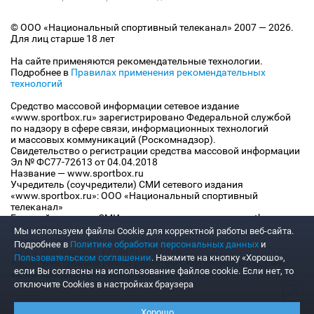
© ООО «Национальный спортивный телеканал» 2007 — 2026.
Для лиц старше 18 лет
На сайте применяются рекомендательные технологии.
Подробнее в
Правилах применения рекомендательных
технологий
Средство массовой информации сетевое издание
«www.sportbox.ru» зарегистрировано Федеральной службой
по надзору в сфере связи, информационных технологий
и массовых коммуникаций (Роскомнадзор).
Свидетельство о регистрации средства массовой информации
Эл № ФС77-72613 от 04.04.2018
Название — www.sportbox.ru
Учредитель (соучредители) СМИ сетевого издания
«www.sportbox.ru»: ООО «Национальный спортивный
телеканал»
Главный редактор СМИ сетевого издания «www.sportbox.ru»:
Конов В.А.
Мы используем файлы Сookie для корректной работы веб-сайта.
Номер телефона редакции СМИ сетевого издания
Подробнее в
Политике обработки персональных данных
и
«www.sportbox.ru»: +7 (495) 653 8419
Пользовательском соглашении
. Нажмите на кнопку «Хорошо»,
Адрес электронной почты редакции СМИ сетевого издания
если Вы согласны на использование файлов cookie. Если нет, то
«www.sportbox.ru»: editor@sportbox.ru
отключите Cookies в настройках браузера
Хорошо