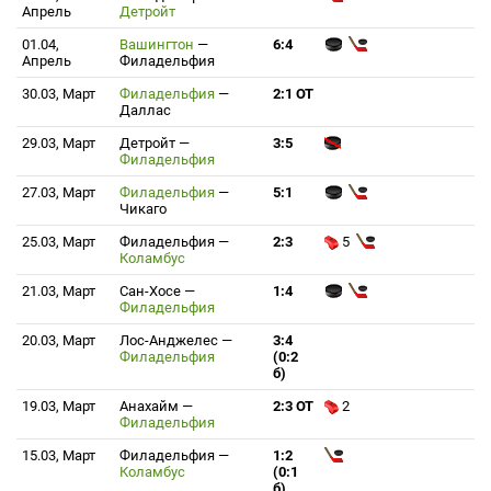
Апрель
Детройт
01.04,
Вашингтон
—
6:4
Апрель
Филадельфия
30.03, Март
Филадельфия
—
2:1 ОТ
Даллас
29.03, Март
Детройт
—
3:5
Филадельфия
27.03, Март
Филадельфия
—
5:1
Чикаго
25.03, Март
Филадельфия
—
2:3
5
Коламбус
21.03, Март
Сан-Хосе
—
1:4
Филадельфия
20.03, Март
Лос-Анджелес
—
3:4
Филадельфия
(0:2
б)
19.03, Март
Анахайм
—
2:3 ОТ
2
Филадельфия
15.03, Март
Филадельфия
—
1:2
Коламбус
(0:1
б)