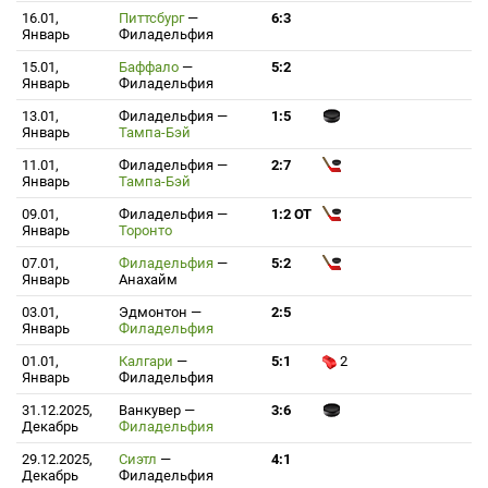
16.01,
Питтсбург
—
6:3
Январь
Филадельфия
15.01,
Баффало
—
5:2
Январь
Филадельфия
13.01,
Филадельфия
—
1:5
Январь
Тампа-Бэй
11.01,
Филадельфия
—
2:7
Январь
Тампа-Бэй
09.01,
Филадельфия
—
1:2 ОТ
Январь
Торонто
07.01,
Филадельфия
—
5:2
Январь
Анахайм
03.01,
Эдмонтон
—
2:5
Январь
Филадельфия
01.01,
Калгари
—
5:1
2
Январь
Филадельфия
31.12.2025,
Ванкувер
—
3:6
Декабрь
Филадельфия
29.12.2025,
Сиэтл
—
4:1
Декабрь
Филадельфия