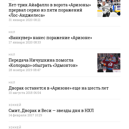
Хет-трик Айафалло в ворота «Аризоны»
прервал серию из пяти поражений
«Лос-Анджелеса»
31 января 2020 08:21
НХЛ
«Ванкувер» нанес поражение «Аризоне»
17 января 2020 08:33
НХЛ
Передача Ничушкина помогла
«Колорадо» обыграть «Эдмонтон»
28 ноября 2019 08:47
НХЛ
Дворак останется в «Аризоне» еще на шесть лет
10 августа 2018 06:54
ХОККЕЙ
Смит, Дворак и Веси — звезды дня в НХЛ
14 февраля 2017 10:29
ХОККЕЙ