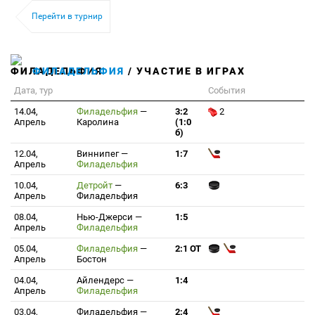
Перейти в турнир
ФИЛАДЕЛЬФИЯ
/ УЧАСТИЕ В ИГРАХ
Дата, тур
События
14.04,
Филадельфия
—
3:2
2
Апрель
Каролина
(1:0
б)
12.04,
Виннипег
—
1:7
Апрель
Филадельфия
10.04,
Детройт
—
6:3
Апрель
Филадельфия
08.04,
Нью-Джерси
—
1:5
Апрель
Филадельфия
05.04,
Филадельфия
—
2:1 ОТ
Апрель
Бостон
04.04,
Айлендерс
—
1:4
Апрель
Филадельфия
03.04,
Филадельфия
—
2:4