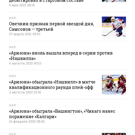
дебютировал в стартовом составе
9 мая 2021 08:18
НХЛ
Овечкин признан первой звездой дня,
Самсонов — третьей
27 марта 2021 09:53
НХЛ
«Аризона» вновь вышла вперед в серии против
«Нэшвилла»
6 августа 2020 00:10
НХЛ
«Аризона» обыграла «Нэшвилл» в матче
квалификационного раунда плей-офф
2 августа 2020 23:41
НХЛ
«Аризона» обыграла «Вашингтон», «Чикаго нанес
поражение «Калгари»
16 февраля 2020 08:42
НХЛ