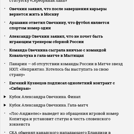
статуэтку «Серебряная лань»
Овечкин заявил, что после завершения карьеры
вернется жить в Москву
Аршавин ответил Овечкину, что футбол является
спортом номер один
Александр Овечкин заявил, что не хочет быть
играющим тренером сборной России
Команда Овечкина сыграла вничью с командой
Ковальчука в гала‑матче в Мытищах
Панарин — об отсутствии команды России в Матче звезд
НХЛ: «Неприятно. Хотелось бы выступать за свою
страну»
Евгений Кузнецов подписал однолетний контракт с
«Сибирью»
Кубок Александра Овечкина. Финал
Кубок Александра Овечкина. Гала-матч
«Лос‑Анджелес» выведет из обращения игровой номер
Копитара и установит статую в честь словенского
хоккеиста
СКА обменял канадского нападающего Бландизи в