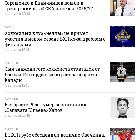
Терещенко и Епанчинцев вошли в
тренерский штаб СКА на сезон‑2026/27
4 августа 20:03
ВХЛ
Хоккейный клуб «Челны» не примет
участия в новом сезоне ВХЛ из‑за проблем с
финансами
4 августа 15:31
ХОККЕЙ
Сын знаменитого хоккеиста отказался от
России. И с гордостью играет за сборную
Канады
4 августа 12:55
ХОККЕЙ
В возрасте 19 лет умер воспитанник
«Салавата Юлаева» Ханов
3 августа 23:46
ХОККЕЙ
В НХЛ грубо обесценили величие Овечкина.