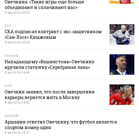
Овечкина: «Такие игры еще больше
объединяют и сплачивают нас»
9 августа 09:42
КХЛ
СКА подписал контракт с экс‑защитником
«Сан‑Хосе» Кныжовым
8 августа 20:29
ХОККЕЙ
Нападающему «Вашингтона» Овечкину
вручили статуэтку «Серебряная лань»
8 августа 14:44
НХЛ
Овечкин заявил, что после завершения
карьеры вернется жить в Москву
8 августа 14:40
ХОККЕЙ
Аршавин ответил Овечкину, что футбол является
спортом номер один
8 августа 14:37