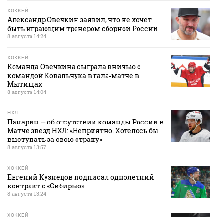
ХОККЕЙ
Александр Овечкин заявил, что не хочет
быть играющим тренером сборной России
8 августа 14:24
ХОККЕЙ
Команда Овечкина сыграла вничью с
командой Ковальчука в гала‑матче в
Мытищах
8 августа 14:04
НХЛ
Панарин — об отсутствии команды России в
Матче звезд НХЛ: «Неприятно. Хотелось бы
выступать за свою страну»
8 августа 13:57
ХОККЕЙ
Евгений Кузнецов подписал однолетний
контракт с «Сибирью»
8 августа 13:24
ХОККЕЙ