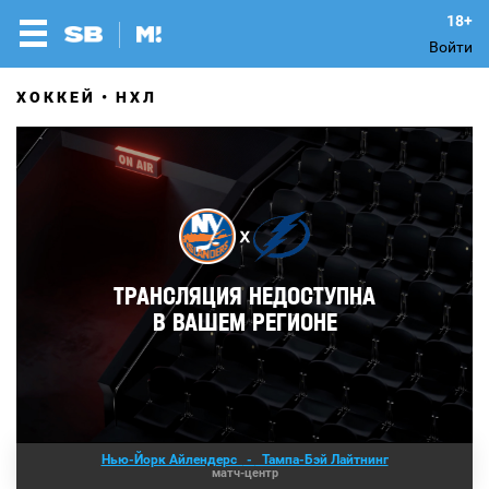
Войти
ХОККЕЙ
НХЛ
Нью-Йорк Айлендерс
-
Тампа-Бэй Лайтнинг
матч-центр