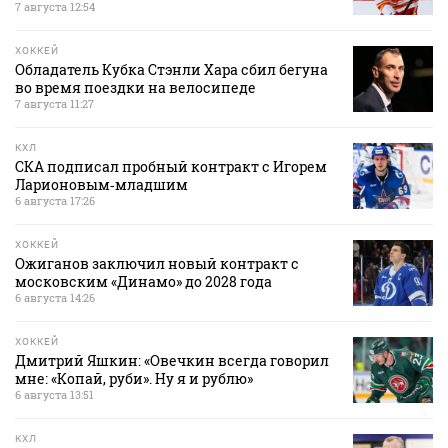
7 августа 12:54
ХОККЕЙ
Обладатель Кубка Стэнли Хара сбил бегуна
во время поездки на велосипеде
7 августа 11:27
КХЛ
СКА подписал пробный контракт с Игорем
Ларионовым‑младшим
6 августа 17:26
ХОККЕЙ
Ожиганов заключил новый контракт с
московским «Динамо» до 2028 года
6 августа 14:26
ХОККЕЙ
Дмитрий Яшкин: «Овечкин всегда говорил
мне: «Копай, руби». Ну я и рублю»
6 августа 13:51
КХЛ