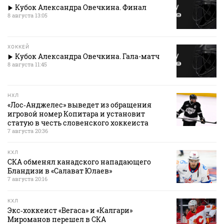
Кубок Александра Овечкина. Финал
8 августа 13:05
ХОККЕЙ
Кубок Александра Овечкина. Гала-матч
8 августа 11:45
НХЛ
«Лос‑Анджелес» выведет из обращения
игровой номер Копитара и установит
статую в честь словенского хоккеиста
7 августа 20:36
КХЛ
СКА обменял канадского нападающего
Бландизи в «Салават Юлаев»
7 августа 20:16
КХЛ
Экс‑хоккеист «Вегаса» и «Калгари»
Мироманов перешел в СКА