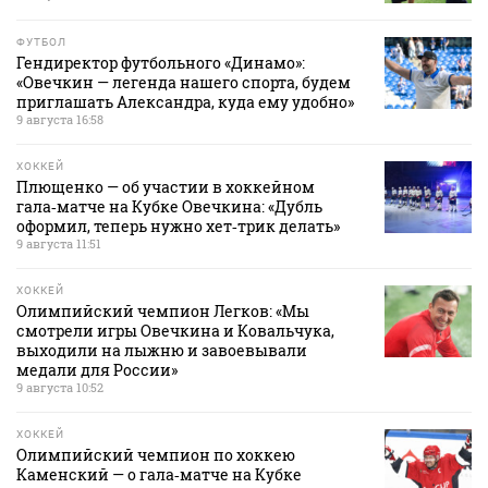
ФУТБОЛ
Гендиректор футбольного «Динамо»:
«Овечкин — легенда нашего спорта, будем
приглашать Александра, куда ему удобно»
9 августа 16:58
ХОККЕЙ
Плющенко — об участии в хоккейном
гала‑матче на Кубке Овечкина: «Дубль
оформил, теперь нужно хет‑трик делать»
9 августа 11:51
ХОККЕЙ
Олимпийский чемпион Легков: «Мы
смотрели игры Овечкина и Ковальчука,
выходили на лыжню и завоевывали
медали для России»
9 августа 10:52
ХОККЕЙ
Олимпийский чемпион по хоккею
Каменский — о гала‑матче на Кубке