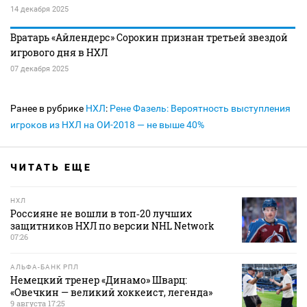
14 декабря 2025
Вратарь «Айлендерс» Сорокин признан третьей звездой
игрового дня в НХЛ
07 декабря 2025
Ранее в рубрике
НХЛ
:
Рене Фазель: Вероятность выступления
игроков из НХЛ на ОИ-2018 — не выше 40%
ЧИТАТЬ ЕЩЕ
НХЛ
Россияне не вошли в топ‑20 лучших
защитников НХЛ по версии NHL Network
07:26
АЛЬФА-БАНК РПЛ
Немецкий тренер «Динамо» Шварц:
«Овечкин — великий хоккеист, легенда»
9 августа 17:25