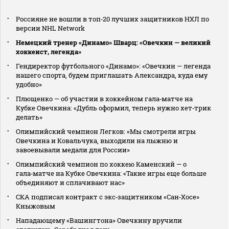
Россияне не вошли в топ‑20 лучших защитников НХЛ по
версии NHL Network
Немецкий тренер «Динамо» Шварц: «Овечкин — великий
хоккеист, легенда»
Гендиректор футбольного «Динамо»: «Овечкин — легенда
нашего спорта, будем приглашать Александра, куда ему
удобно»
Плющенко — об участии в хоккейном гала‑матче на
Кубке Овечкина: «Дубль оформил, теперь нужно хет‑трик
делать»
Олимпийский чемпион Легков: «Мы смотрели игры
Овечкина и Ковальчука, выходили на лыжню и
завоевывали медали для России»
Олимпийский чемпион по хоккею Каменский — о
гала‑матче на Кубке Овечкина: «Такие игры еще больше
объединяют и сплачивают нас»
СКА подписал контракт с экс‑защитником «Сан‑Хосе»
Кныжовым
Нападающему «Вашингтона» Овечкину вручили