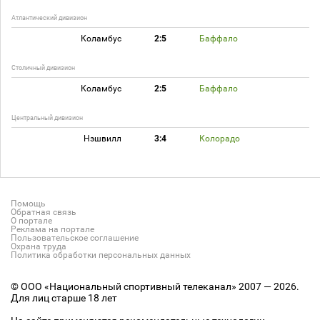
Атлантический дивизион
Коламбус
2:5
Баффало
Столичный дивизион
Коламбус
2:5
Баффало
Центральный дивизион
Нэшвилл
3:4
Колорадо
Помощь
Обратная связь
О портале
Реклама на портале
Пользовательское соглашение
Охрана труда
Политика обработки персональных данных
© ООО «Национальный спортивный телеканал» 2007 — 2026.
Для лиц старше 18 лет