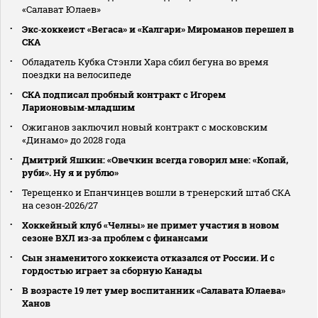
«Салават Юлаев»
Экс‑хоккеист «Вегаса» и «Калгари» Мироманов перешел в
СКА
Обладатель Кубка Стэнли Хара сбил бегуна во время
поездки на велосипеде
СКА подписал пробный контракт с Игорем
Ларионовым‑младшим
Ожиганов заключил новый контракт с московским
«Динамо» до 2028 года
Дмитрий Яшкин: «Овечкин всегда говорил мне: «Копай,
руби». Ну я и рублю»
Терещенко и Епанчинцев вошли в тренерский штаб СКА
на сезон‑2026/27
Хоккейный клуб «Челны» не примет участия в новом
сезоне ВХЛ из‑за проблем с финансами
Сын знаменитого хоккеиста отказался от России. И с
гордостью играет за сборную Канады
В возрасте 19 лет умер воспитанник «Салавата Юлаева»
Ханов