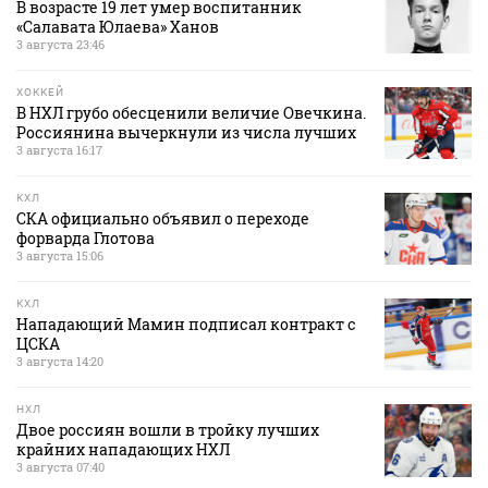
В возрасте 19 лет умер воспитанник
«Салавата Юлаева» Ханов
3 августа 23:46
ХОККЕЙ
В НХЛ грубо обесценили величие Овечкина.
Россиянина вычеркнули из числа лучших
3 августа 16:17
КХЛ
СКА официально объявил о переходе
форварда Глотова
3 августа 15:06
КХЛ
Нападающий Мамин подписал контракт с
ЦСКА
3 августа 14:20
НХЛ
Двое россиян вошли в тройку лучших
крайних нападающих НХЛ
3 августа 07:40