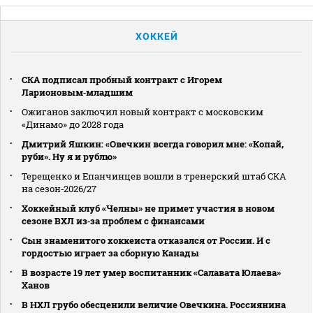
ХОККЕЙ
СКА подписал пробный контракт с Игорем
Ларионовым‑младшим
Ожиганов заключил новый контракт с московским
«Динамо» до 2028 года
Дмитрий Яшкин: «Овечкин всегда говорил мне: «Копай,
руби». Ну я и рублю»
Терещенко и Епанчинцев вошли в тренерский штаб СКА
на сезон‑2026/27
Хоккейный клуб «Челны» не примет участия в новом
сезоне ВХЛ из‑за проблем с финансами
Сын знаменитого хоккеиста отказался от России. И с
гордостью играет за сборную Канады
В возрасте 19 лет умер воспитанник «Салавата Юлаева»
Ханов
В НХЛ грубо обесценили величие Овечкина. Россиянина