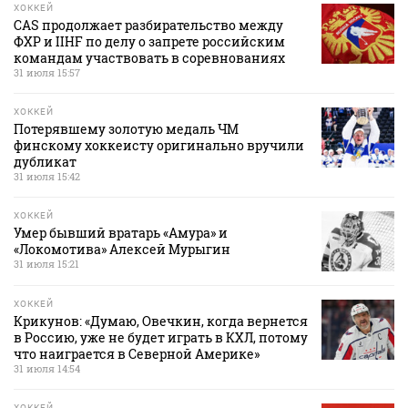
ХОККЕЙ
CAS продолжает разбирательство между
ФХР и IIHF по делу о запрете российским
командам участвовать в соревнованиях
31 июля 15:57
ХОККЕЙ
Потерявшему золотую медаль ЧМ
финскому хоккеисту оригинально вручили
дубликат
31 июля 15:42
ХОККЕЙ
Умер бывший вратарь «Амура» и
«Локомотива» Алексей Мурыгин
31 июля 15:21
ХОККЕЙ
Крикунов: «Думаю, Овечкин, когда вернется
в Россию, уже не будет играть в КХЛ, потому
что наиграется в Северной Америке»
31 июля 14:54
ХОККЕЙ