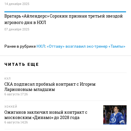
14 декабря 2025
Вратарь «Айлендерс» Сорокин признан третьей звездой
игрового дня в НХЛ
07 декабря 2025
Ранее в рубрике
НХЛ
:
«Оттаву» возглавил экс-тренер «Тампы»
ЧИТАТЬ ЕЩЕ
КХЛ
СКА подписал пробный контракт с Игорем
Ларионовым‑младшим
6 августа 17:26
ХОККЕЙ
Ожиганов заключил новый контракт с
московским «Динамо» до 2028 года
6 августа 14:26