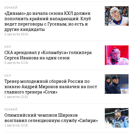
ХОККЕЙ
«Динамо» до начала сезона КХЛ должен
пополнить крайний нападающий. Клуб
ведет переговоры с Гусевым, но есть и
другие кандидаты
2 августа 20:16
КХЛ
СКА арендовал у «Коламбуса» голкипера
Сергея Иванова на один сезон
2 августа 11:14
КХЛ
Тренер молодежной сборной России по
хоккею Андрей Миронов назначен на пост
главного тренера «Сочи»
1 августа 12:32
ХОККЕЙ
Олимпийский чемпион Широков
возглавил селекционную службу «Сибири»
1 августа 12:18