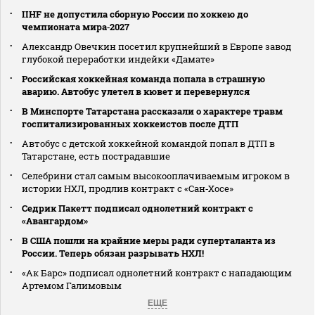
IIHF не допустила сборную России по хоккею до
чемпионата мира‑2027
Александр Овечкин посетил крупнейший в Европе завод
глубокой переработки индейки «Дамате»
Российская хоккейная команда попала в страшную
аварию. Автобус улетел в кювет и перевернулся
В Минспорте Татарстана рассказали о характере травм
госпитализированных хоккеистов после ДТП
Автобус с детской хоккейной командой попал в ДТП в
Татарстане, есть пострадавшие
Селебрини стал самым высокооплачиваемым игроком в
истории НХЛ, продлив контракт с «Сан‑Хосе»
Седрик Пакетт подписал однолетний контракт с
«Авангардом»
В США пошли на крайние меры ради суперталанта из
России. Теперь обязан разрывать НХЛ!
«Ак Барс» подписал однолетний контракт с нападающим
Артемом Галимовым
ЕЩЕ