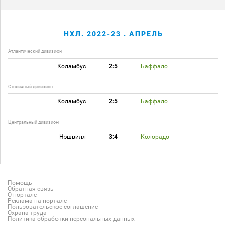
НХЛ. 2022-23 . АПРЕЛЬ
Атлантический дивизион
Коламбус
2:5
Баффало
Столичный дивизион
Коламбус
2:5
Баффало
Центральный дивизион
Нэшвилл
3:4
Колорадо
Помощь
Обратная связь
О портале
Реклама на портале
Пользовательское соглашение
Охрана труда
Политика обработки персональных данных