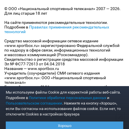
© ООО «Национальный спортивный телеканал» 2007 — 2026.
Для лиц старше 18 лет
На сайте применяются рекомендательные технологии.
Подробнее в
Правилах применения рекомендательных
технологий
Средство массовой информации сетевое издание
«www.sportbox.ru» зарегистрировано Федеральной службой
по надзору в сфере связи, информационных технологий
и массовых коммуникаций (Роскомнадзор).
Свидетельство о регистрации средства массовой информации
Эл № ФС77-72613 от 04.04.2018
Название — www.sportbox.ru
Учредитель (соучредители) СМИ сетевого издания
«www.sportbox.ru»: ООО «Национальный спортивный
телеканал»
Главный редактор СМИ сетевого издания «www.sportbox.ru»:
Конов В.А.
Мы используем файлы Сookie для корректной работы веб-сайта.
Номер телефона редакции СМИ сетевого издания
Подробнее в
Политике обработки персональных данных
и
«www.sportbox.ru»: +7 (495) 653 8419
Пользовательском соглашении
. Нажмите на кнопку «Хорошо»,
Адрес электронной почты редакции СМИ сетевого издания
если Вы согласны на использование файлов cookie. Если нет, то
«www.sportbox.ru»: editor@sportbox.ru
отключите Cookies в настройках браузера
Хорошо