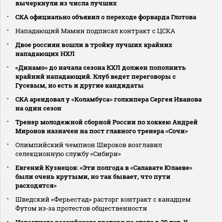
вычеркнули из числа лучших
СКА официально объявил о переходе форварда Глотова
Нападающий Мамин подписал контракт с ЦСКА
Двое россиян вошли в тройку лучших крайних
нападающих НХЛ
«Динамо» до начала сезона КХЛ должен пополнить
крайний нападающий. Клуб ведет переговоры с
Гусевым, но есть и другие кандидаты
СКА арендовал у «Коламбуса» голкипера Сергея Иванова
на один сезон
Тренер молодежной сборной России по хоккею Андрей
Миронов назначен на пост главного тренера «Сочи»
Олимпийский чемпион Широков возглавил
селекционную службу «Сибири»
Евгений Кузнецов: «Эти полгода в «Салавате Юлаеве»
были очень крутыми, но так бывает, что пути
расходятся»
Шведский «Ферьестад» расторг контракт с канадцем
Футом из‑за протестов общественности
Известного российского вратаря не стало в 39 лет. У