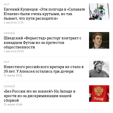
КХЛ
Евгений Кузнецов: «Эти полгода в «Салавате
Юлаеве» были очень крутыми, но так
бывает, что пути расходятся»
1 августа 11:33
ХОККЕЙ
Шведский «Ферьестад» расторг контракт с
канадцем Футом из‑за протестов
общественности
1 августа 03:25
КХЛ
Известного российского вратаря не стало в
39 лет. У Алексея остались три дочери
31 июля 19:02
ХОККЕЙ
«Без России это не хоккей!» На Западе в
ярости из-за дискриминации нашей
сборной
31 июля 16:46