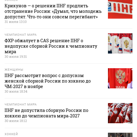
Крикунов — о решении IIHF продлить
отстранение России: «Думал, что молодежь
допустят. Что‑то они совсем перегибают»
31 июля 13:10
ЧЕМПИОНАТ МИРА
ФХР обжалует в CAS решение IIHF о
недопуске сборной России к чемпионату
мира
30 июля 19:31
ЖЕНЩИНЫ
IIHF рассмотрит вопрос с допуском
женской сборной России по хоккею до
ЧМ‑2027 в ноябре
30 июля 18:34
ЧЕМПИОНАТ МИРА
IIHF не допустила сборную России по
хоккею до чемпионата мира‑2027
30 июля 18:12
ХОККЕЙ