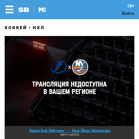
Войти
ХОККЕЙ
НХЛ
Тампа-Бэй Лайтнинг
-
Нью-Йорк Айлендерс
матч-центр