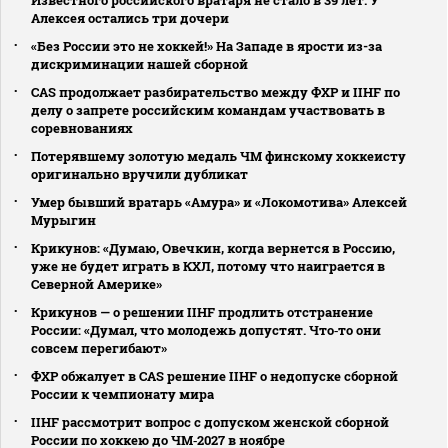
Алексея остались три дочери
«Без России это не хоккей!» На Западе в ярости из-за
дискриминации нашей сборной
CAS продолжает разбирательство между ФХР и IIHF по
делу о запрете российским командам участвовать в
соревнованиях
Потерявшему золотую медаль ЧМ финскому хоккеисту
оригинально вручили дубликат
Умер бывший вратарь «Амура» и «Локомотива» Алексей
Мурыгин
Крикунов: «Думаю, Овечкин, когда вернется в Россию,
уже не будет играть в КХЛ, потому что наиграется в
Северной Америке»
Крикунов — о решении IIHF продлить отстранение
России: «Думал, что молодежь допустят. Что‑то они
совсем перегибают»
ФХР обжалует в CAS решение IIHF о недопуске сборной
России к чемпионату мира
IIHF рассмотрит вопрос с допуском женской сборной
России по хоккею до ЧМ‑2027 в ноябре