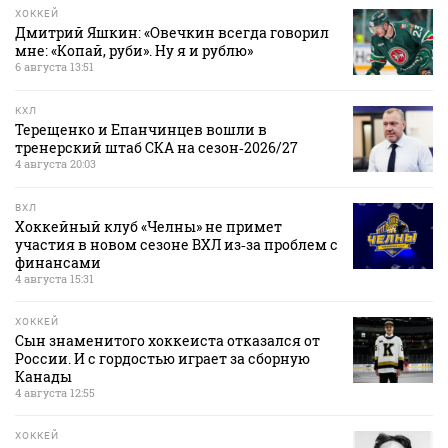
ХОККЕЙ
Дмитрий Яшкин: «Овечкин всегда говорил
мне: «Копай, руби». Ну я и рублю»
6 августа 13:51
КХЛ
Терещенко и Епанчинцев вошли в
тренерский штаб СКА на сезон‑2026/27
4 августа 20:03
ВХЛ
Хоккейный клуб «Челны» не примет
участия в новом сезоне ВХЛ из‑за проблем с
финансами
4 августа 15:31
ХОККЕЙ
Сын знаменитого хоккеиста отказался от
России. И с гордостью играет за сборную
Канады
4 августа 12:55
ХОККЕЙ