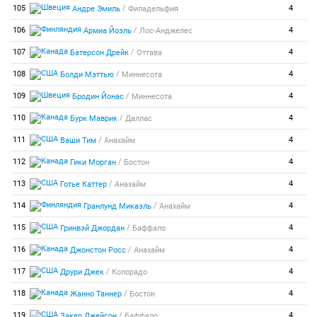
/
105
4
Андре Эмиль
Филадельфия
/
106
4
Армиа Йоэль
Лос-Анджелес
/
107
4
Батерсон Дрейк
Оттава
/
108
4
Болди Мэттью
Миннесота
/
109
4
Бродин Йонас
Миннесота
/
110
4
Бурк Маврик
Даллас
/
111
4
Ваши Тим
Анахайм
/
112
4
Гики Морган
Бостон
/
113
4
Готье Каттер
Анахайм
/
114
4
Гранлунд Микаэль
Анахайм
/
115
4
Гринвэй Джордан
Баффало
/
116
4
Джонстон Росс
Анахайм
/
117
4
Друри Джек
Колорадо
/
118
4
Жанно Таннер
Бостон
/
119
4
Закер Джейсон
Баффало