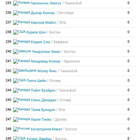
/
235
0
Гиргенсонс Земгус
Тампа-Бэй
/
236
0
Дьюар Коннор
Питтсбург
/
237
0
Карконе Майкл
Юта
/
238
0
Курали Шон
Бостон
/
239
0
Кэррик Сэм
Баффало
/
240
0
Линдхольм Элиас
Бостон
/
241
0
Макдэвид Коннор
Эдмонтон
/
242
0
Мозер Янис
Тампа-Бэй
/
243
0
Пинто Шейн
Оттава
/
244
0
Пойнт Брэйден
Тампа-Бэй
/
245
0
Спенс Джордан
Оттава
/
246
0
Танев Брэндон
Юта
/
247
0
Харли Томас
Даллас
/
248
0
Хуснутдинов Марат
Бостон
/
249
0
Хэгенс Джеймс
Бостон