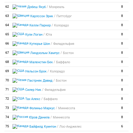
/
62
8
Добеш Якуб
Монреаль
/
63
8
Карлссон Эрик
Питтсбург
/
64
8
Келли Паркер
Колорадо
/
65
8
Кули Логан
Юта
/
66
8
Кутюрье Шон
Филадельфия
/
67
8
Линдхольм Хампус
Бостон
/
68
8
Маленстин Бек
Баффало
/
69
8
Нельсон Брок
Колорадо
/
70
8
Пастрняк Давид
Бостон
/
71
8
Силер Ник
Филадельфия
/
72
8
Тах Алекс
Баффало
/
73
8
Фолиньо Маркус
Миннесота
/
74
8
Юров Данила
Миннесота
/
75
6
Байфилд Куинтон
Лос-Анджелес