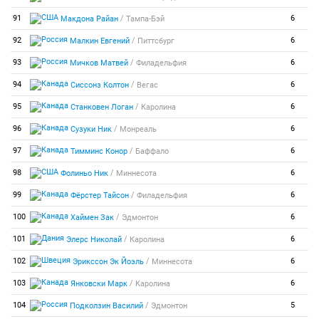
/
91
6
Макдона Райан
Тампа-Бэй
/
92
6
Малкин Евгений
Питтсбург
/
93
6
Мичков Матвей
Филадельфия
/
94
6
Сиссонз Колтон
Вегас
/
95
6
Станковен Логан
Каролина
/
96
6
Сузуки Ник
Монреаль
/
97
6
Тимминс Конор
Баффало
/
98
6
Фолиньо Ник
Миннесота
/
99
6
Фёрстер Тайсон
Филадельфия
/
100
6
Хаймен Зак
Эдмонтон
/
101
6
Элерс Николай
Каролина
/
102
6
Эрикссон Эк Йоэль
Миннесота
/
103
6
Янковски Марк
Каролина
/
104
5
Подколзин Василий
Эдмонтон