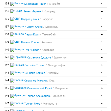
/
134
4
Минтюков Павел
Анахайм
/
135
4
Нечас Мартин
Колорадо
/
136
4
Норрис Джош
Баффало
/
137
4
Ньюхук Алекс
Монреаль
/
138
4
Перри Кори
Тампа-Бэй
/
139
4
Полинг Райан
Анахайм
/
140
4
Руа Николя
Колорадо
/
141
4
Самански Джошуа
Эдмонтон
/
142
4
Санхейм Трэвис
Филадельфия
/
143
4
Сеннеке Беккет
Анахайм
/
144
4
Сергачев Михаил
Юта
/
145
4
Слафковский Юрай
Монреаль
/
146
4
Тексье Александр
Монреаль
/
147
4
Тренин Яков
Миннесота