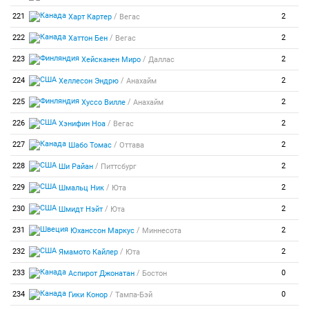
/
221
2
Харт Картер
Вегас
/
222
2
Хаттон Бен
Вегас
/
223
2
Хейсканен Миро
Даллас
/
224
2
Хеллесон Эндрю
Анахайм
/
225
2
Хуссо Вилле
Анахайм
/
226
2
Хэнифин Ноа
Вегас
/
227
2
Шабо Томас
Оттава
/
228
2
Ши Райан
Питтсбург
/
229
2
Шмальц Ник
Юта
/
230
2
Шмидт Нэйт
Юта
/
231
2
Юханссон Маркус
Миннесота
/
232
2
Ямамото Кайлер
Юта
/
233
0
Аспирот Джонатан
Бостон
/
234
0
Гики Конор
Тампа-Бэй