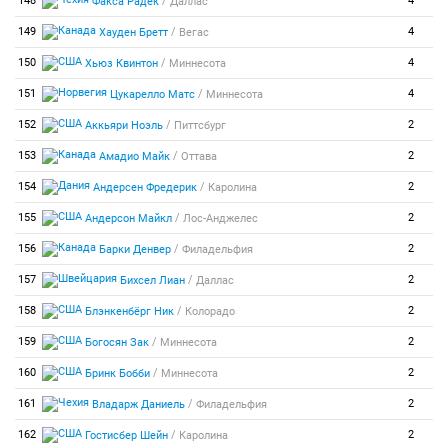
/
148
4
Факса Радек
Даллас
/
149
4
Хауден Бретт
Вегас
/
150
4
Хьюз Квинтон
Миннесота
/
151
4
Цукарелло Матс
Миннесота
/
152
2
Аккьяри Ноэль
Питтсбург
/
153
2
Амадио Майк
Оттава
/
154
2
Андерсен Фредерик
Каролина
/
155
2
Андерсон Майкл
Лос-Анджелес
/
156
2
Барки Денвер
Филадельфия
/
157
2
Бихсел Лиан
Даллас
/
158
2
Блэнкенбёрг Ник
Колорадо
/
159
2
Богосян Зак
Миннесота
/
160
2
Бринк Бобби
Миннесота
/
161
2
Владарж Даниель
Филадельфия
/
162
2
Гостисбер Шейн
Каролина