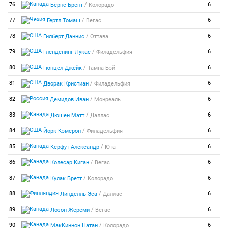
/
76
6
Бёрнс Брент
Колорадо
/
77
6
Гертл Томаш
Вегас
/
78
6
Гилберт Дэннис
Оттава
/
79
6
Гленденинг Лукас
Филадельфия
/
80
6
Гюнцел Джейк
Тампа-Бэй
/
81
6
Дворак Кристиан
Филадельфия
/
82
6
Демидов Иван
Монреаль
/
83
6
Дюшен Мэтт
Даллас
/
84
6
Йорк Кэмерон
Филадельфия
/
85
6
Керфут Александр
Юта
/
86
6
Колесар Киган
Вегас
/
87
6
Кулак Бретт
Колорадо
/
88
6
Линделль Эса
Даллас
/
89
6
Лозон Жереми
Вегас
/
90
6
МакКиннон Натан
Колорадо