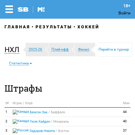
Войти
ГЛАВНАЯ
РЕЗУЛЬТАТЫ
ХОККЕЙ
НХЛ
2025-26
Плей-офф
Финал
Перейти в турнир
Статистика
Штрафы
№
Игрок / Клуб
Мин
/
1
44
Бенсон Зак
Баффало
/
2
40
Гюле Кайден
Монреаль
/
3
37
Задоров Никита
Бостон