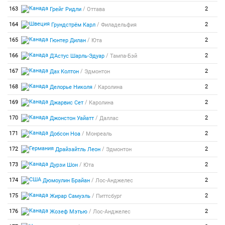
/
163
2
Грейг Ридли
Оттава
/
164
2
Грундстрём Карл
Филадельфия
/
165
2
Гюнтер Дилан
Юта
/
166
2
Д'Астус Шарль-Эдуар
Тампа-Бэй
/
167
2
Дах Колтон
Эдмонтон
/
168
2
Делорье Николя
Каролина
/
169
2
Джарвис Сет
Каролина
/
170
2
Джонстон Уайатт
Даллас
/
171
2
Добсон Ноа
Монреаль
/
172
2
Драйзайтль Леон
Эдмонтон
/
173
2
Дурзи Шон
Юта
/
174
2
Дюмоулин Брайан
Лос-Анджелес
/
175
2
Жирар Самуэль
Питтсбург
/
176
2
Жозеф Мэтью
Лос-Анджелес