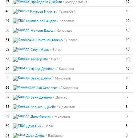
/
47
10
Драйсдейл Джейми
Филадельфия
/
48
10
Кучеров Никита
Тампа-Бэй
/
49
10
Миллер Кей-Андре
Каролина
/
50
10
Мэнсон Джош
Колорадо
/
51
10
Рантанен Микко
Даллас
/
52
10
Стоун Марк
Вегас
/
53
10
Теодор Ши
Вегас
/
54
10
Чатфилд Джейлен
Каролина
/
55
10
Эванс Джейк
Монреаль
/
56
8
Ахо Себастиан
Каролина
/
57
8
Бенн Джейми
Даллас
/
58
8
Вальман Джейк
Эдмонтон
/
59
8
Дано Филлип
Монреаль
/
60
8
Дауд Ник
Вегас
/
61
8
Доан Джош
Баффало