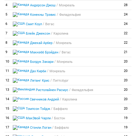
/
4
28
Андерсон Джош
Монреаль
/
5
24
Конекны Трэвис
Филадельфия
/
6
24
Смит Коул
Вегас
/
7
22
Блейк Джексон
Каролина
/
8
22
Джекай Арбер
Монреаль
/
9
21
Макнэбб Брэйден
Вегас
/
10
20
Болдук Закари
Монреаль
/
11
20
Дах Кирби
Монреаль
/
12
20
Летанг Крис
Питтсбург
/
13
20
Ристолайнен Расмус
Филадельфия
/
14
20
Свечников Андрей
Каролина
/
15
20
Томпсон Тэйдж
Баффало
/
16
19
МакЭвой Чарли
Бостон
/
17
19
Стэнли Логан
Баффало