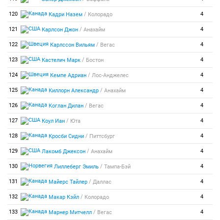
/
120
4
Кадри Назем
Колорадо
/
121
4
Карлсон Джон
Анахайм
/
122
4
Карлссон Вильям
Вегас
/
123
4
Кастелич Марк
Бостон
/
124
4
Кемпе Адриан
Лос-Анджелес
/
125
4
Киллорн Александр
Анахайм
/
126
4
Коглан Дилан
Вегас
/
127
4
Коул Иан
Юта
/
128
4
Кросби Сидни
Питтсбург
/
129
4
Лакомб Джексон
Анахайм
/
130
4
Лиллеберг Эмиль
Тампа-Бэй
/
131
4
Майерс Тайлер
Даллас
/
132
4
Макар Кэйл
Колорадо
/
133
4
Марнер Митчелл
Вегас