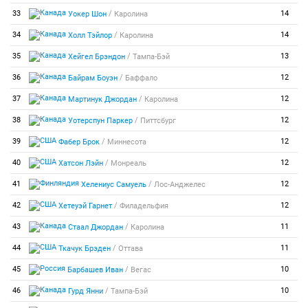
/
33
14
Уокер Шон
Каролина
/
34
14
Холл Тэйлор
Каролина
/
35
13
Хейгел Брэндон
Тампа-Бэй
/
36
12
Байрам Боуэн
Баффало
/
37
12
Мартинук Джордан
Каролина
/
38
12
Уотерспун Паркер
Питтсбург
/
39
12
Фабер Брок
Миннесота
/
40
12
Хатсон Лэйн
Монреаль
/
41
12
Хелениус Самуель
Лос-Анджелес
/
42
12
Хетеуэй Гарнет
Филадельфия
/
43
11
Стаал Джордан
Каролина
/
44
11
Ткачук Брэден
Оттава
/
45
10
Барбашев Иван
Вегас
/
46
10
Гурд Янни
Тампа-Бэй