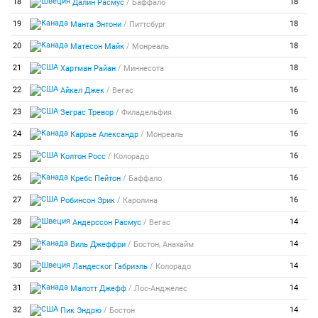
/
18
18
Далин Расмус
Баффало
/
19
18
Манта Энтони
Питтсбург
/
20
18
Матесон Майк
Монреаль
/
21
18
Хартман Райан
Миннесота
/
22
16
Айкел Джек
Вегас
/
23
16
Зеграс Тревор
Филадельфия
/
24
16
Каррье Александр
Монреаль
/
25
16
Колтон Росс
Колорадо
/
26
16
Кребс Пейтон
Баффало
/
27
16
Робинсон Эрик
Каролина
/
28
14
Андерссон Расмус
Вегас
/
29
14
,
Виль Джеффри
Бостон
Анахайм
/
30
14
Ландеског Габриэль
Колорадо
/
31
14
Малотт Джефф
Лос-Анджелес
/
32
14
Пик Эндрю
Бостон