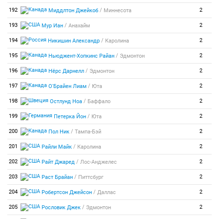
/
192
2
Миддлтон Джейкоб
Миннесота
/
193
2
Мур Иан
Анахайм
/
194
2
Никишин Александр
Каролина
/
195
2
Ньюджент-Хопкинс Райан
Эдмонтон
/
196
2
Нёрс Дарнелл
Эдмонтон
/
197
2
О'Брайен Лиам
Юта
/
198
2
Остлунд Ноа
Баффало
/
199
2
Петерка Йон
Юта
/
200
2
Пол Ник
Тампа-Бэй
/
201
2
Райли Майк
Каролина
/
202
2
Райт Джаред
Лос-Анджелес
/
203
2
Раст Брайан
Питтсбург
/
204
2
Робертсон Джейсон
Даллас
/
205
2
Рословик Джек
Эдмонтон