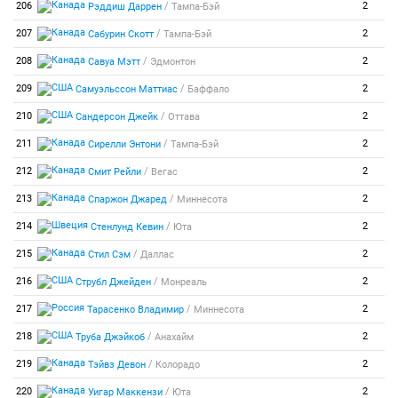
/
206
2
Рэддиш Даррен
Тампа-Бэй
/
207
2
Сабурин Скотт
Тампа-Бэй
/
208
2
Савуа Мэтт
Эдмонтон
/
209
2
Самуэльссон Маттиас
Баффало
/
210
2
Сандерсон Джейк
Оттава
/
211
2
Сирелли Энтони
Тампа-Бэй
/
212
2
Смит Рейли
Вегас
/
213
2
Спаржон Джаред
Миннесота
/
214
2
Стенлунд Кевин
Юта
/
215
2
Стил Сэм
Даллас
/
216
2
Струбл Джейден
Монреаль
/
217
2
Тарасенко Владимир
Миннесота
/
218
2
Труба Джэйкоб
Анахайм
/
219
2
Тэйвз Девон
Колорадо
/
220
2
Уигар Маккензи
Юта