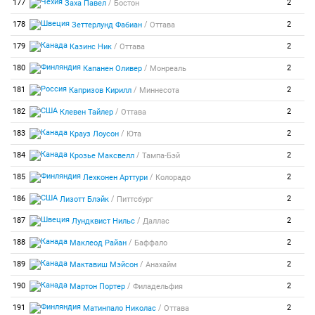
/
177
2
Заха Павел
Бостон
/
178
2
Зеттерлунд Фабиан
Оттава
/
179
2
Казинс Ник
Оттава
/
180
2
Капанен Оливер
Монреаль
/
181
2
Капризов Кирилл
Миннесота
/
182
2
Клевен Тайлер
Оттава
/
183
2
Крауз Лоусон
Юта
/
184
2
Крозье Максвелл
Тампа-Бэй
/
185
2
Лехконен Арттури
Колорадо
/
186
2
Лизотт Блэйк
Питтсбург
/
187
2
Лундквист Нильс
Даллас
/
188
2
Маклеод Райан
Баффало
/
189
2
Мактавиш Мэйсон
Анахайм
/
190
2
Мартон Портер
Филадельфия
/
191
2
Матинпало Николас
Оттава