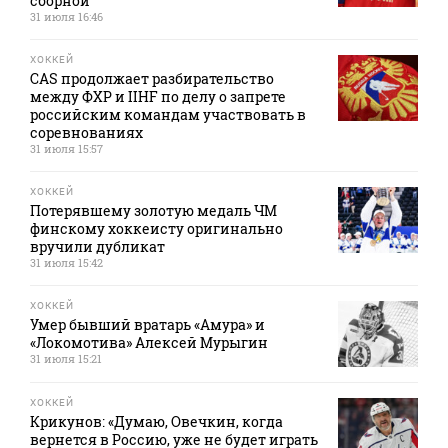
сборной
31 июля 16:46
ХОККЕЙ
CAS продолжает разбирательство
между ФХР и IIHF по делу о запрете
российским командам участвовать в
соревнованиях
31 июля 15:57
ХОККЕЙ
Потерявшему золотую медаль ЧМ
финскому хоккеисту оригинально
вручили дубликат
31 июля 15:42
ХОККЕЙ
Умер бывший вратарь «Амура» и
«Локомотива» Алексей Мурыгин
31 июля 15:21
ХОККЕЙ
Крикунов: «Думаю, Овечкин, когда
вернется в Россию, уже не будет играть