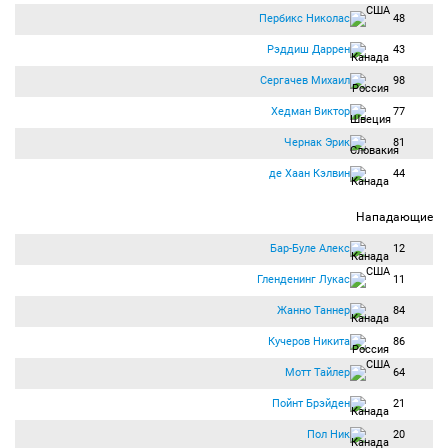
Пербикс Николас
48
Рэддиш Даррен
43
Сергачев Михаил
98
Хедман Виктор
77
Чернак Эрик
81
де Хаан Кэлвин
44
Нападающие
Бар-Буле Алекс
12
Гленденинг Лукас
11
Жанно Таннер
84
Кучеров Никита
86
Мотт Тайлер
64
Пойнт Брэйден
21
Пол Ник
20