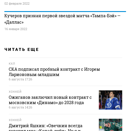
02 февраля 2022
Кучеров признан первой звездой матча «Тампа-Бэй» —
«Даллас»
16 января 2022
ЧИТАТЬ ЕЩЕ
КХЛ
СКА подписал пробный контракт с Игорем
Ларионовым‑младшим
6 августа 17:26
ХОККЕЙ
Ожиганов заключил новый контракт с
московским «Динамо» до 2028 года
6 августа 14:26
ХОККЕЙ
Дмитрий Яшкин: «Овечкин всегда
говорил мне: «Копай, руби». Ну я и