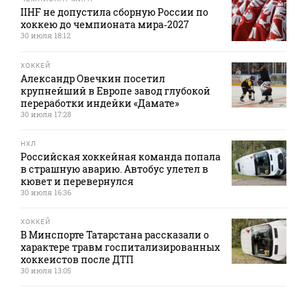
IIHF не допустила сборную России по
хоккею до чемпионата мира‑2027
30 июля 18:12
ХОККЕЙ
Александр Овечкин посетил
крупнейший в Европе завод глубокой
переработки индейки «Дамате»
30 июля 17:28
НХЛ
Российская хоккейная команда попала
в страшную аварию. Автобус улетел в
кювет и перевернулся
30 июля 16:36
ХОККЕЙ
В Минспорте Татарстана рассказали о
характере травм госпитализированных
хоккеистов после ДТП
30 июля 13:05