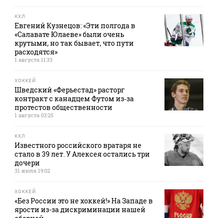
КХЛ
Евгений Кузнецов: «Эти полгода в
«Салавате Юлаеве» были очень
крутыми, но так бывает, что пути
расходятся»
1 августа 11:33
ХОККЕЙ
Шведский «Ферьестад» расторг
контракт с канадцем Футом из‑за
протестов общественности
1 августа 03:25
КХЛ
Известного российского вратаря не
стало в 39 лет. У Алексея остались три
дочери
31 июля 19:02
ХОККЕЙ
«Без России это не хоккей!» На Западе в
ярости из-за дискриминации нашей