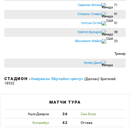
Сирелли Энтони
71
Стэмкос Стивен
91
Уотсон Остин
51
Хейгел Брэндон
38
Эйссимонт Майкл
23
Тренер
Купер Джон
СТАДИОН
«Американ Эйрлайнс-центр»
(Даллас)
Зрителей:
18532
МАТЧИ ТУРА
Нью-Джерси
3:6
Сан-Хосе
Коламбус
4:2
Оттава