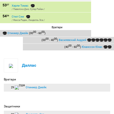
53
27
Харли Томас
/
Павелски Джо
,
Сутер Райан
/
54
26
Стил Сэм
/
Факса Радек
,
Линделль Эса
/
Вратари
00
00
Отинжер Джейк
(00
- 60
)
00
00
(00
- 40
)
Василевский Андрей
00
00
(40
- 60
)
Юханссон Юнас
Даллас
Вратари
29
Отинжер Джейк
Защитники