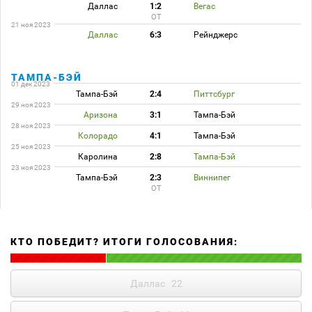
Даллас
1:2
Вегас
ОТ
21 ноя 2023
Даллас
6:3
Рейнджерс
ТАМПА-БЭЙ
01 дек 2023
Тампа-Бэй
2:4
Питтсбург
29 ноя 2023
Аризона
3:1
Тампа-Бэй
28 ноя 2023
Колорадо
4:1
Тампа-Бэй
25 ноя 2023
Каролина
2:8
Тампа-Бэй
23 ноя 2023
Тампа-Бэй
2:3
Виннипег
ОТ
КТО ПОБЕДИТ? ИТОГИ ГОЛОСОВАНИЯ:
Даллас
22