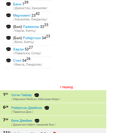
39
Бенн
7
/Джонстон, Хаканпяя/
42
Марчмент
23
/Хаканпяя, Линделль/
25
(Бол)
Павелски
32
/Харли, Хинтц/
23
(Бол)
Робертсон
34
/Бенн, Хинтц/
27
Харли
53
/Павелски, Сутер/
26
Стил
54
/Факса, Линделль/
I период
1
01
Сегин Тайлер
/
Марчмент Мэйсон
,
Хейсканен Миро
/
6
28
Робертсон Джейсон
/
Павелски Джо
/
7
39
Бенн Джейми
/
Джонстон Уайатт
,
Хаканпяя Яни
/
11
21