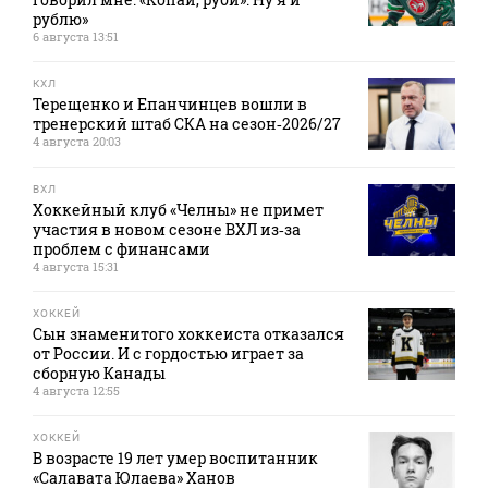
рублю»
6 августа 13:51
КХЛ
Терещенко и Епанчинцев вошли в
тренерский штаб СКА на сезон‑2026/27
4 августа 20:03
ВХЛ
Хоккейный клуб «Челны» не примет
участия в новом сезоне ВХЛ из‑за
проблем с финансами
4 августа 15:31
ХОККЕЙ
Сын знаменитого хоккеиста отказался
от России. И с гордостью играет за
сборную Канады
4 августа 12:55
ХОККЕЙ
В возрасте 19 лет умер воспитанник
«Салавата Юлаева» Ханов