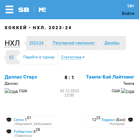
Войти
ХОККЕЙ
НХЛ. 2023-24
НХЛ
2023-24
Регулярный чемпионат
Декабрь
02
Перейти в турнир
Статистика
Даллас Старз
Тампа-Бэй Лайтнинг
8 : 1
Даллас
Тампа
США
02.12.2023
США
22:00
01
25
Сегин
1
12
Хедман
(Бол)
/Марчмент, Хейсканен/
/Кучеров/
28
Робертсон
6
/Павелски/