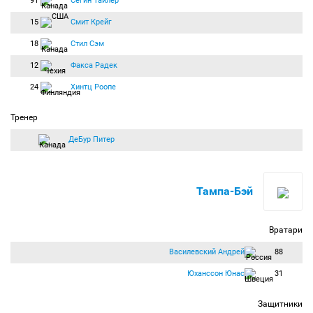
91
Сегин Тайлер
15
Смит Крейг
18
Стил Сэм
12
Факса Радек
24
Хинтц Роопе
Тренер
ДеБур Питер
Тампа-Бэй
Вратари
Василевский Андрей
88
Юханссон Юнас
31
Защитники