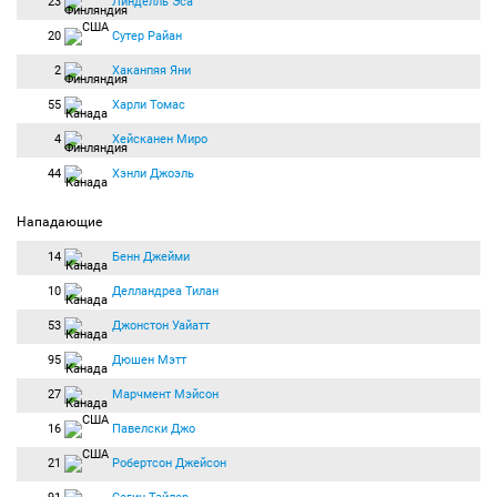
23
Линделль Эса
20
Сутер Райан
2
Хаканпяя Яни
55
Харли Томас
4
Хейсканен Миро
44
Хэнли Джоэль
Нападающие
14
Бенн Джейми
10
Делландреа Тилан
53
Джонстон Уайатт
95
Дюшен Мэтт
27
Марчмент Мэйсон
16
Павелски Джо
21
Робертсон Джейсон