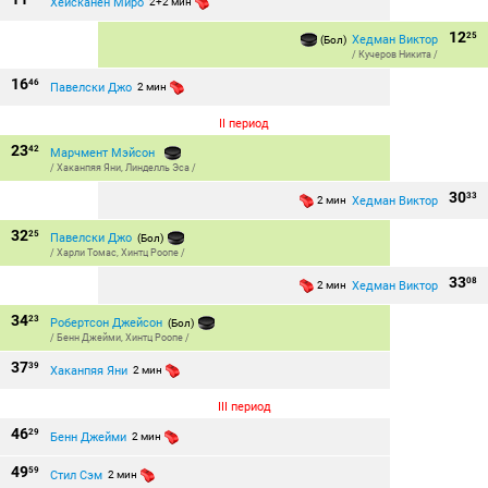
Хейсканен Миро
2+2 мин
12
25
Хедман Виктор
(Бол)
/
Кучеров Никита
/
16
46
Павелски Джо
2 мин
II период
23
42
Марчмент Мэйсон
/
Хаканпяя Яни
,
Линделль Эса
/
30
33
Хедман Виктор
2 мин
32
25
Павелски Джо
(Бол)
/
Харли Томас
,
Хинтц Роопе
/
33
08
Хедман Виктор
2 мин
34
23
Робертсон Джейсон
(Бол)
/
Бенн Джейми
,
Хинтц Роопе
/
37
39
Хаканпяя Яни
2 мин
III период
46
29
Бенн Джейми
2 мин
49
59
Стил Сэм
2 мин