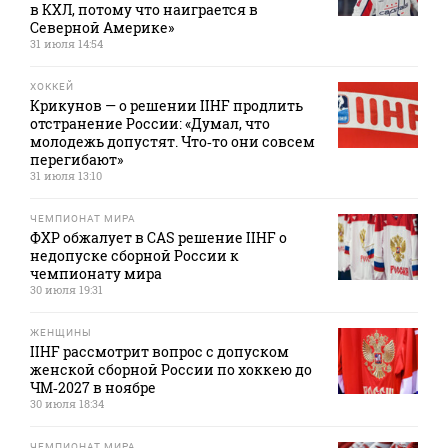
в КХЛ, потому что наиграется в
Северной Америке»
31 июля 14:54
ХОККЕЙ
Крикунов — о решении IIHF продлить
отстранение России: «Думал, что
молодежь допустят. Что‑то они совсем
перегибают»
31 июля 13:10
ЧЕМПИОНАТ МИРА
ФХР обжалует в CAS решение IIHF о
недопуске сборной России к
чемпионату мира
30 июля 19:31
ЖЕНЩИНЫ
IIHF рассмотрит вопрос с допуском
женской сборной России по хоккею до
ЧМ‑2027 в ноябре
30 июля 18:34
ЧЕМПИОНАТ МИРА