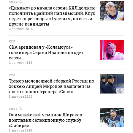
ХОККЕЙ
«Динамо» до начала сезона КХЛ должен
пополнить крайний нападающий. Клуб
ведет переговоры с Гусевым, но есть и
другие кандидаты
2 августа 20:16
КХЛ
СКА арендовал у «Коламбуса»
голкипера Сергея Иванова на один
сезон
2 августа 11:14
КХЛ
Тренер молодежной сборной России по
хоккею Андрей Миронов назначен на
пост главного тренера «Сочи»
1 августа 12:32
ХОККЕЙ
Олимпийский чемпион Широков
возглавил селекционную службу
«Сибири»
1 августа 12:18