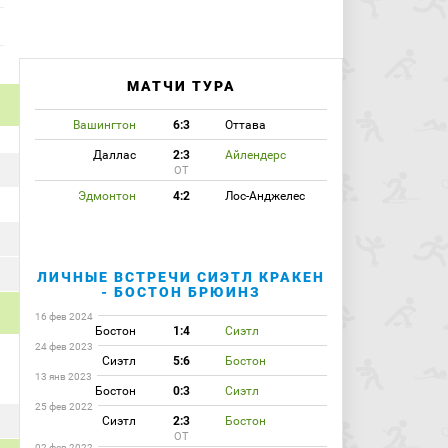
МАТЧИ ТУРА
Вашингтон
6:3
Оттава
Даллас
2:3
Айлендерс
ОТ
Эдмонтон
4:2
Лос-Анджелес
ЛИЧНЫЕ ВСТРЕЧИ СИЭТЛ КРАКЕН
- БОСТОН БРЮИНЗ
16 фев 2024
Бостон
1:4
Сиэтл
24 фев 2023
Сиэтл
5:6
Бостон
13 янв 2023
Бостон
0:3
Сиэтл
25 фев 2022
Сиэтл
2:3
Бостон
ОТ
02 фев 2022