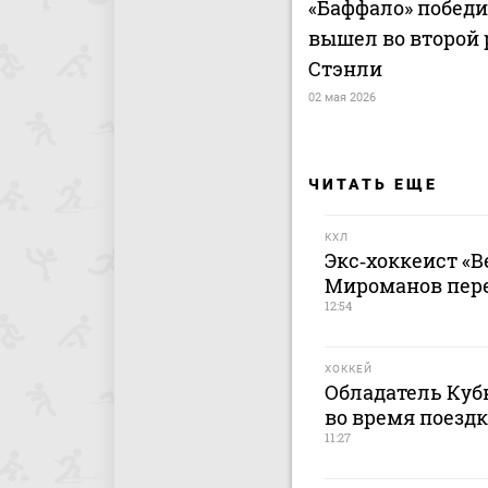
«Баффало» победи
вышел во второй 
Стэнли
02 мая 2026
ЧИТАТЬ ЕЩЕ
КХЛ
Экс‑хоккеист «В
Мироманов пер
12:54
ХОККЕЙ
Обладатель Кубк
во время поездк
11:27