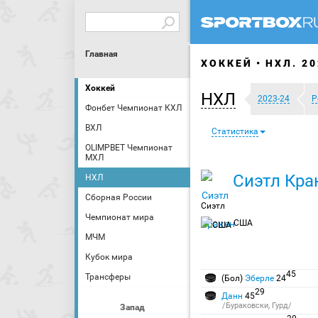
Главная
ХОККЕЙ
НХЛ. 20
Хоккей
НХЛ
2023-24
Р
Фонбет Чемпионат КХЛ
ВХЛ
Статистика
OLIMPBET Чемпионат
МХЛ
Сиэтл Кра
НХЛ
Сборная России
Сиэтл
Чемпионат мира
США
МЧМ
Кубок мира
45
Трансферы
(Бол)
Эберле
24
29
Данн
45
/Бураковски, Гурд/
Запад