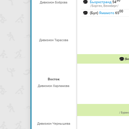
30
Бьоркстранд
54
Дивизион Боброва
/Борген, Веннберг/
00
(Бул)
Ямамото
65
Дивизион Тарасова
(Бо
Восток
Дивизион Харламова
/
Бурак
Дивизион Чернышева