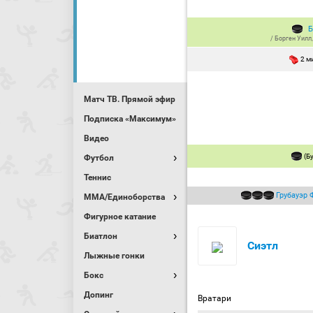
Б
/
Борген Уилл
2 м
Матч ТВ. Прямой эфир
Подписка «Максимум»
Видео
(Б
Футбол
Теннис
Грубауэр 
MMA/Единоборства
Фигурное катание
Биатлон
Сиэтл
Лыжные гонки
Бокс
Допинг
Вратари