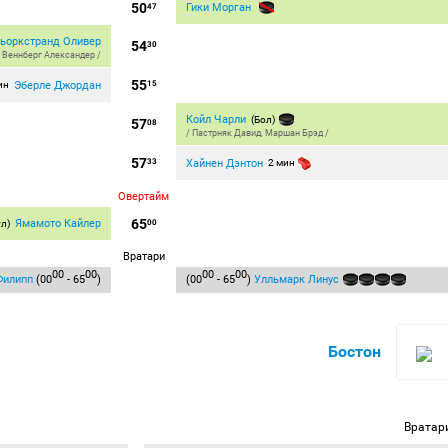
50
Гики Морган
47
ьоркстранд Оливер
54
30
,
Веннберг Александер
/
55
Эберле Джордан
ин
15
Койл Чарли
(Бол)
57
08
/
Пастрняк Давид
,
Маршан Брэд
/
57
Хайнен Дэнтон
33
2 мин
Овертайм
65
Ямамото Кайлер
ул)
00
Вратари
00
00
00
00
Филипп
(00
- 65
)
(00
- 65
)
Улльмарк Линус
Бостон
Вратар