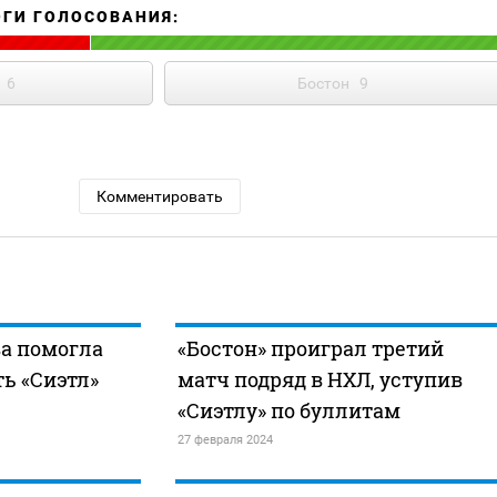
ОГИ ГОЛОСОВАНИЯ:
6
Бостон
9
Комментировать
ва помогла
«Бостон» проиграл третий
ть «Сиэтл»
матч подряд в НХЛ, уступив
«Сиэтлу» по буллитам
27 февраля 2024