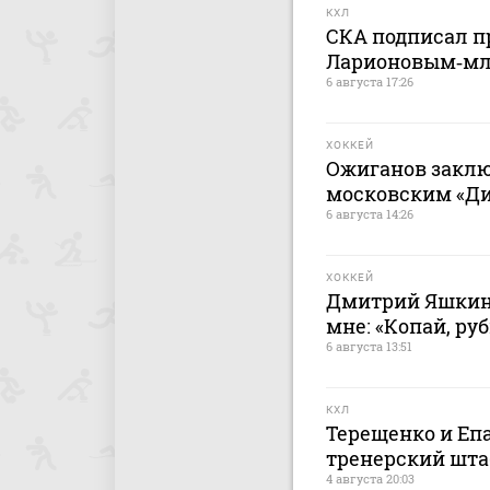
КХЛ
СКА подписал п
Ларионовым‑м
6 августа 17:26
ХОККЕЙ
Ожиганов заклю
московским «Дин
6 августа 14:26
ХОККЕЙ
Дмитрий Яшкин:
мне: «Копай, руб
6 августа 13:51
КХЛ
Терещенко и Еп
тренерский штаб
4 августа 20:03