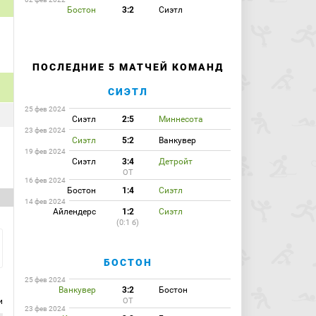
Бостон
3:2
Сиэтл
ПОСЛЕДНИЕ 5 МАТЧЕЙ КОМАНД
СИЭТЛ
25 фев 2024
Сиэтл
2:5
Миннесота
23 фев 2024
Сиэтл
5:2
Ванкувер
19 фев 2024
Сиэтл
3:4
Детройт
ОТ
16 фев 2024
Бостон
1:4
Сиэтл
14 фев 2024
Айлендерс
1:2
Сиэтл
(0:1 б)
БОСТОН
25 фев 2024
Ванкувер
3:2
Бостон
и
ОТ
23 фев 2024