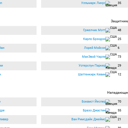
пп
Улльмарк Линус
35
Защитник
Гржелчик Мэтт
48
Карло Брэндон
25
йан
Лорей Мэйсон
6
МакЭвой Чарли
73
ми
Уотерспун Паркер
29
н
Шаттенкирк Кевин
12
Нападающи
ю
Боквист Йеспер
70
дре
Бразо Джастин
55
ливер
Ван Римсдайк Джеймс
21