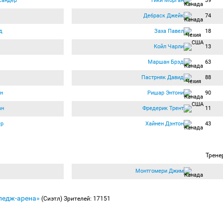
сандер
Гики Морган
39
Дебраск Джейк
74
д
Заха Павел
18
Койл Чарли
13
Маршан Брэд
63
Пастрняк Давид
88
н
Ришар Энтони
90
ан
Фредерик Трент
11
ер
Хайнен Дэнтон
43
Трене
Монтгомери Джим
ледж-арена»
(Сиэтл)
Зрителей: 17151