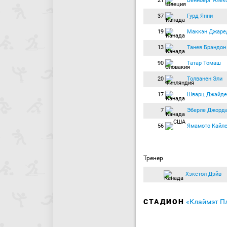
21
Веннберг Алек
37
Гурд Янни
19
Маккэн Джаре
13
Танев Брэндон
90
Татар Томаш
20
Толванен Эли
17
Шварц Джэйде
7
Эберле Джорд
56
Ямамото Кайл
Тренер
Хэкстол Дэйв
СТАДИОН
«Клаймэт П