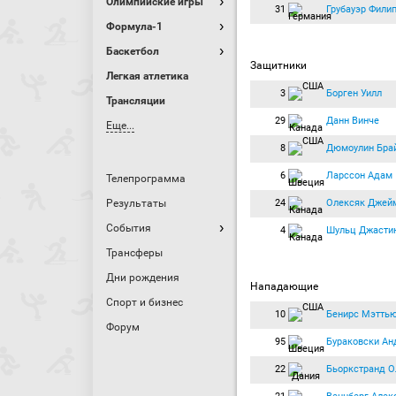
Олимпийские игры
31
Грубауэр Фили
Формула-1
Баскетбол
Защитники
Легкая атлетика
3
Борген Уилл
Трансляции
29
Данн Винче
Еще...
8
Дюмоулин Бра
6
Ларссон Адам
Телепрограмма
24
Олексяк Джей
Результаты
События
4
Шульц Джасти
Трансферы
Дни рождения
Нападающие
Спорт и бизнес
10
Бенирс Мэтть
Форум
95
Бураковски Ан
22
Бьоркстранд О