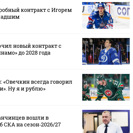
робный контракт с Игорем
ладшим
чил новый контракт с
амо» до 2028 года
 «Овечкин всегда говорил
и». Ну я и рублю»
анчинцев вошли в
 СКА на сезон‑2026/27