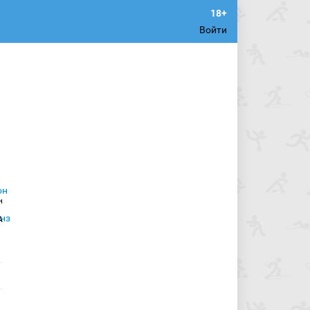
Войти
н