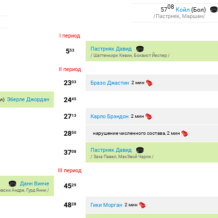
08
57
Койл
(Бол)
/Пастрняк, Маршан/
I период
Пастрняк Давид
5
53
/
Шаттенкирк Кевин
,
Боквист Йеспер
/
II период
23
Бразо Джастин
03
2 мин
24
Эберле Джордан
л)
45
27
Карло Брэндон
13
2 мин
28
50
нарушение численного состава, 2 мин
Пастрняк Давид
37
08
/
Заха Павел
,
МакЭвой Чарли
/
III период
Данн Винче
45
29
овски Андре
,
Гурд Янни
/
48
Гики Морган
28
2 мин