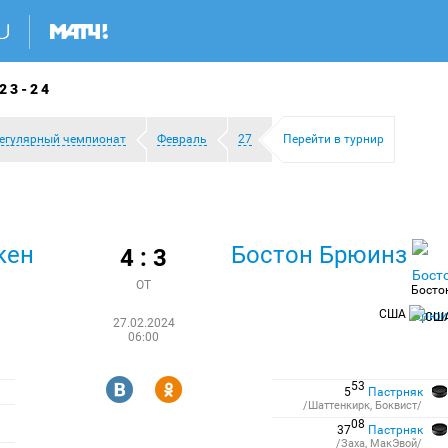
23-24
егулярный чемпионат
Февраль
27
Перейти в турнир
кен
Бостон Брюинз
4 : 3
ОТ
Босто
США
27.02.2024
06:00
R
Y
53
5
Пастрняк
/Шаттенкирк, Боквист/
08
37
Пастрняк
/Заха, МакЭвой/