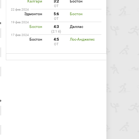
Калгари
3:2
Бостон
ОТ
22 фев 2024
Эдмонтон
5:6
Бостон
ОТ
19 фев 2024
и
Бостон
4:3
Даллас
(2:1 б)
17 фев 2024
Бостон
4:5
Лос-Анджелес
ОТ
е