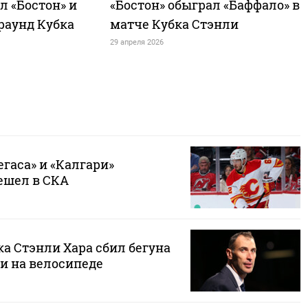
л «Бостон» и
«Бостон» обыграл «Баффало» в
раунд Кубка
матче Кубка Стэнли
29 апреля 2026
егаса» и «Калгари»
ешел в СКА
а Стэнли Хара сбил бегуна
и на велосипеде